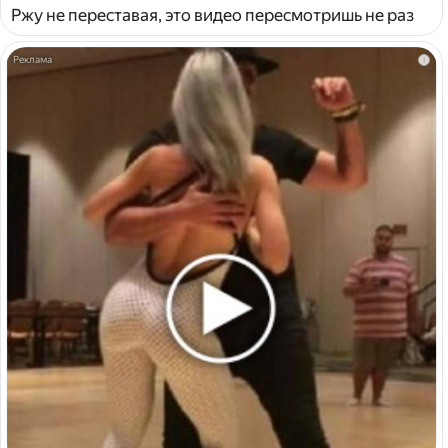
Ржу не переставая, это видео пересмотришь не раз
i