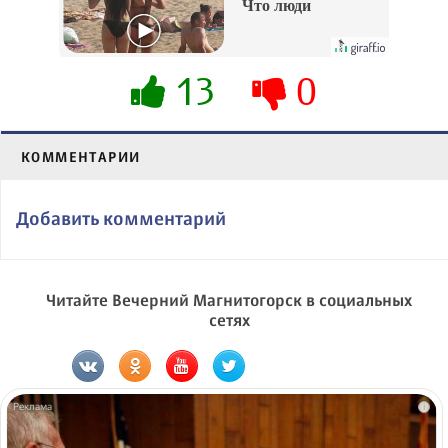
Что люди
вытворяют, когда
их не видят...
13
0
КОММЕНТАРИИ
Добавить комментарий
Читайте Вечерний Магнитогорск в социальных
сетях
i