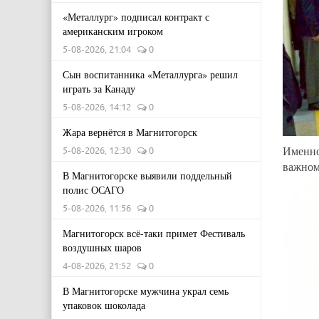
«Металлург» подписал контракт с
американским игроком
5-08-2026, 21:04
0
Сын воспитанника «Металлурга» решил
играть за Канаду
5-08-2026, 14:12
0
Жара вернётся в Магнитогорск
Именно
5-08-2026, 12:30
0
важном
В Магнитогорске выявили поддельный
полис ОСАГО
5-08-2026, 11:56
0
Магнитогорск всё-таки примет Фестиваль
воздушных шаров
4-08-2026, 21:52
0
В Магнитогорске мужчина украл семь
упаковок шоколада