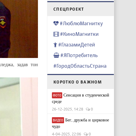
CПЕЦПРОЕКТ
#ЛюблюМагнитку
#КиноМагнитки
#ГлазамиДетей
#ЯПотребитель
леджа, задав тон
#ГородОбластьСтрана
КОРОТКО О ВАЖНОМ
Сенсация в студенческой
ФОТО
среде
26-12-2025, 14:28
0
Бег, дружба и цирковое
ВИДЕО
чудо
4-04-2025, 22:06
0