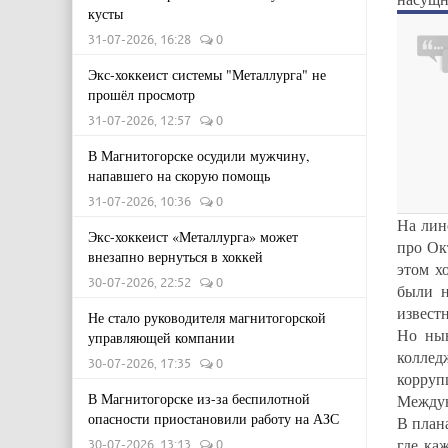
кусты
31-07-2026, 16:28
0
Экс-хоккеист системы "Металлурга" не
прошёл просмотр
31-07-2026, 12:57
0
В Магнитогорске осудили мужчину,
напавшего на скорую помощь
31-07-2026, 10:36
0
На лин
Экс-хоккеист «Металлурга» может
про Ок
внезапно вернуться в хоккей
этом х
30-07-2026, 22:52
0
были н
извест
Не стало руководителя магнитогорской
Но нын
управляющей компании
коллед
30-07-2026, 17:35
0
корруп
В Магнитогорске из-за беспилотной
Междун
опасности приостановили работу на АЗС
В план
где ка
30-07-2026, 13:13
0