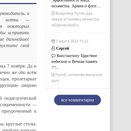
незаметна. Армия и флот...
ководитель, и
Владимир Путин дал
ие нотки. —
новую установку министру
обороны Шойгу
я некоторых
обы исправить
ше дальнейшее
2 марта 2022 13:22
пустите свой
Сергей
Константину Царствие
небесное и Вечная память
ка 7 ноября. Да и
!!!...
ечно же обо всём
Погиб, исполняя воинский
юция, пролетариат
долг
оррупция» широко
й педагогический
все комментарии
м современности —
, приуроченный к
ы, круглые столы,
 пройдет конкурс