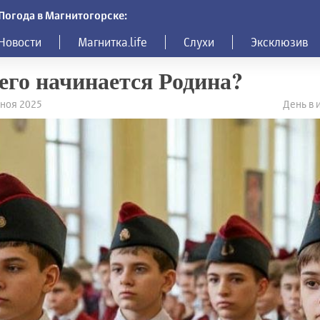
Погода в Магнитогорске:
Новости
Магнитка.life
Слухи
Эксклюзив
его начинается Родина?
7 ноя 2025
День в 