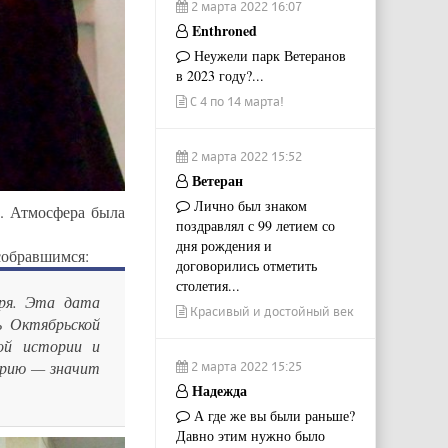
2 марта 2022 16:07
Enthroned
Неужели парк Ветеранов
в 2023 году?...
С 4 по 14 марта!
2 марта 2022 15:52
Ветеран
Лично был знаком
. Атмосфера была
поздравлял с 99 летием со
дня рождения и
собравшимся:
договорились отметить
столетия...
бря. Эта дата
Красивый и достойный век
ь Октябрьской
ой истории и
орию — значит
2 марта 2022 15:25
Надежда
А где же вы были раньше?
Давно этим нужно было