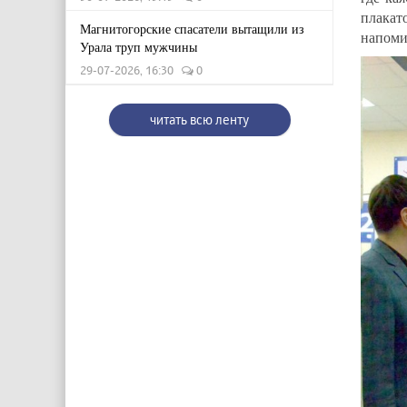
плакат
Магнитогорские спасатели вытащили из
напоми
Урала труп мужчины
29-07-2026, 16:30
0
читать всю ленту