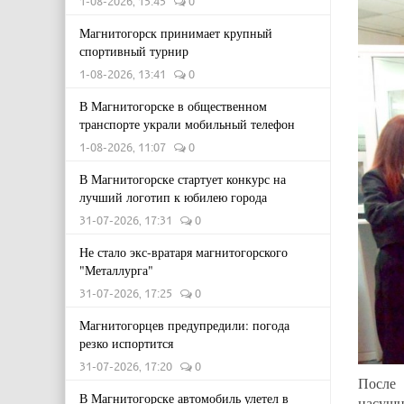
1-08-2026, 15:45
0
Магнитогорск принимает крупный
спортивный турнир
1-08-2026, 13:41
0
В Магнитогорске в общественном
транспорте украли мобильный телефон
1-08-2026, 11:07
0
В Магнитогорске стартует конкурс на
лучший логотип к юбилею города
31-07-2026, 17:31
0
Не стало экс-вратаря магнитогорского
"Металлурга"
31-07-2026, 17:25
0
Магнитогорцев предупредили: погода
резко испортится
31-07-2026, 17:20
0
После
В Магнитогорске автомобиль улетел в
насущн