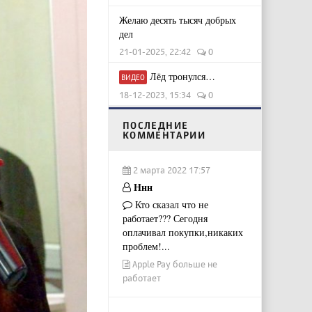
Желаю десять тысяч добрых
дел
21-01-2025, 22:42
0
Лёд тронулся…
ВИДЕО
18-12-2023, 15:34
0
ПОСЛЕДНИЕ
КОММЕНТАРИИ
2 марта 2022 17:57
Ннн
Кто сказал что не
работает??? Сегодня
оплачивал покупки,никаких
проблем!...
Apple Pay больше не
работает