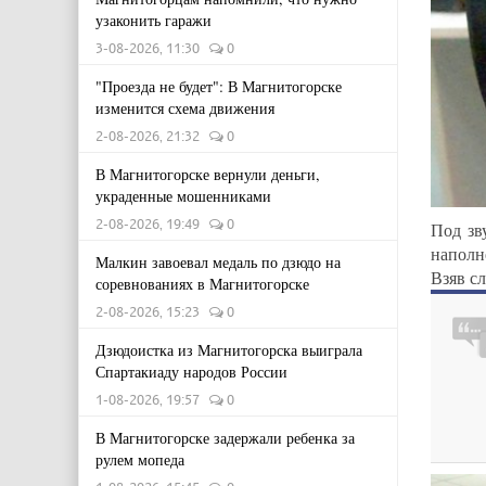
узаконить гаражи
3-08-2026, 11:30
0
"Проезда не будет": В Магнитогорске
изменится схема движения
2-08-2026, 21:32
0
В Магнитогорске вернули деньги,
украденные мошенниками
2-08-2026, 19:49
0
Под зв
наполн
Малкин завоевал медаль по дзюдо на
Взяв сл
соревнованиях в Магнитогорске
2-08-2026, 15:23
0
Дзюдоистка из Магнитогорска выиграла
Спартакиаду народов России
1-08-2026, 19:57
0
В Магнитогорске задержали ребенка за
рулем мопеда