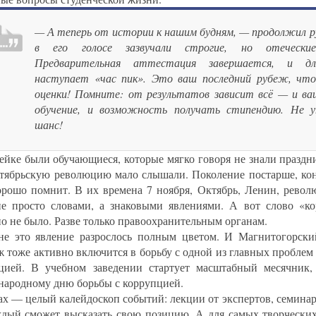
— А теперь от истории к нашим будням, — продолжил ру
в его голосе зазвучали строгие, но отеческ
Предварительная аттестация завершается, и дл
наступает «час пик». Это ваш последний рубеж, чт
оценки! Помните: от результатов зависит всё — и ва
обучение, и возможность получать стипендию. Не у
шанс!
ейке были обучающиеся, которые мягко говоря не знали праздни
тябрьскую революцию мало слышали. Поколение постарше, кон
орошо помнит. В их времена 7 ноября, Октябрь, Ленин, револ
е просто словами, а знаковыми явлениями. А вот слово «к
но не было. Разве только правоохранительным органам.
е это явление разрослось полным цветом. И Магнитогорски
ж тоже активно включится в борьбу с одной из главных пробле
цией. В учебном заведении стартует масштабный месячник
ародному дню борьбы с коррупцией.
ах — целый калейдоскоп событий: лекции от экспертов, семинар
ждый сможет высказать свою позицию. А для самых творческих