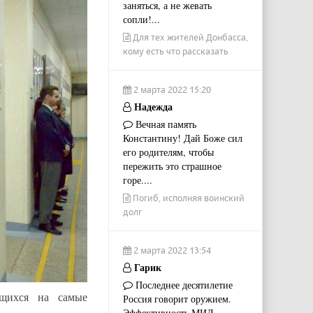
заняться, а не жевать
сопли!...
Для тех жителей Донбасса,
кому есть что рассказать
2 марта 2022 15:20
Надежда
Вечная память
Константину! Дай Боже сил
его родителям, чтобы
пережить это страшное
горе....
Погиб, исполняя воинский
долг
2 марта 2022 13:54
Гарик
Последнее десятилетие
щихся на самые
Россия говорит оружием.
Эффективность МИД