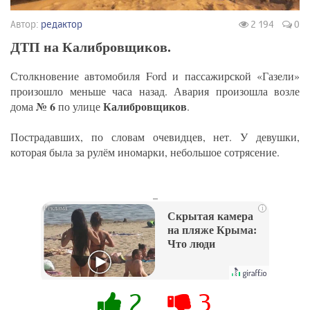
Автор:
редактор
2 194
0
ДТП на Калибровщиков.
Столкновение автомобиля Ford и пассажирской «Газели»
произошло меньше часа назад. Авария произошла возле
№ 6
Калибровщиков
дома
по улице
.
Пострадавших, по словам очевидцев, нет. У девушки,
которая была за рулём иномарки, небольшое сотрясение.
_
i
Скрытая камера
на пляже Крыма:
Что люди
вытворяют, когда
их не видят...
2
3