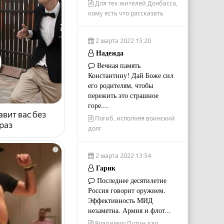
Для тех жителей Донбасса,
кому есть что рассказать
2 марта 2022 15:20
Надежда
Вечная память
Константину! Дай Боже сил
его родителям, чтобы
пережить это страшное
горе....
авит вас без
Погиб, исполняя воинский
раз
долг
i
2 марта 2022 13:54
Гарик
Последнее десятилетие
Россия говорит оружием.
Эффективность МИД
незаметна. Армия и флот...
Владимир Путин дал