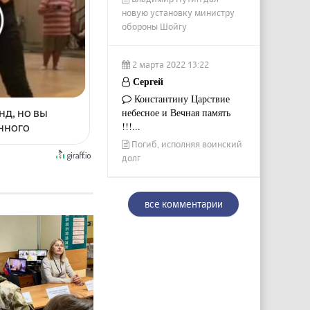
новую установку министру
обороны Шойгу
2 марта 2022 13:22
Сергей
Константину Царствие
нд, но вы
небесное и Вечная память
!!!...
енного
Погиб, исполняя воинский
долг
все комментарии