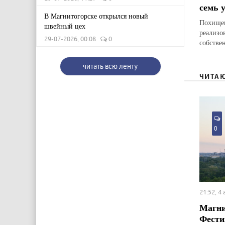
семь 
В Магнитогорске открылся новый
Похищен
швейный цех
реализо
29-07-2026, 00:08
0
собстве
читать всю ленту
ЧИТА
0
21:52, 4
Магни
Фести