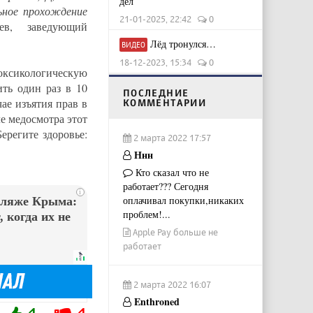
дел
ьное прохождение
21-01-2025, 22:42
0
ев, заведующий
Лёд тронулся…
ВИДЕО
18-12-2023, 15:34
0
оксикологическую
ить один раз в 10
ПОСЛЕДНИЕ
ае изъятия прав в
КОММЕНТАРИИ
е медосмотра этот
ерегите здоровье:
2 марта 2022 17:57
Ннн
Кто сказал что не
работает??? Сегодня
i
оплачивал покупки,никаких
пляже Крыма:
проблем!...
 когда их не
Apple Pay больше не
работает
2 марта 2022 16:07
Enthroned