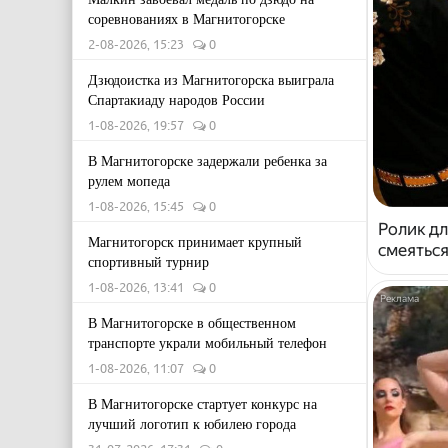
соревнованиях в Магнитогорске
2-08-2026, 15:23
0
Дзюдоистка из Магнитогорска выиграла
Спартакиаду народов России
1-08-2026, 19:57
0
В Магнитогорске задержали ребенка за
рулем мопеда
1-08-2026, 15:45
0
Ролик дл
Магнитогорск принимает крупный
смеяться
спортивный турнир
1-08-2026, 13:41
0
В Магнитогорске в общественном
транспорте украли мобильный телефон
1-08-2026, 11:07
0
В Магнитогорске стартует конкурс на
лучший логотип к юбилею города