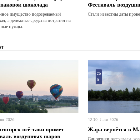
упаковок шоколада
Фестиваль воздушн
ное имущество подозреваемый
Стали известны даты прове
вал, а денежные средства потратил на
нные нужды.
ЮТ
0
 авг 2026
12:30, 5 авг 2026
тогорск всё-таки примет
Жара вернётся в М
валь воздушных шаров
Синоптики рассказали, ког