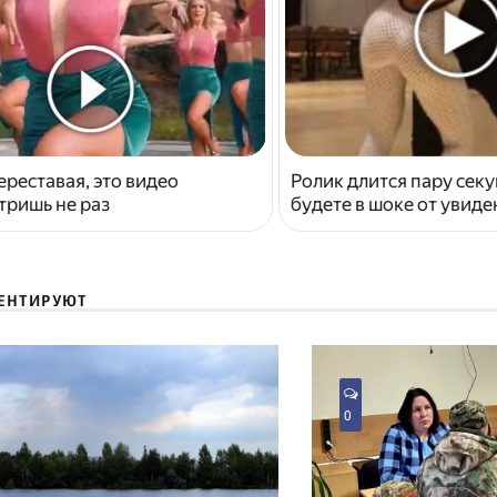
ереставая, это видео
Ролик длится пару секу
тришь не раз
будете в шоке от увид
ЕНТИРУЮТ
0