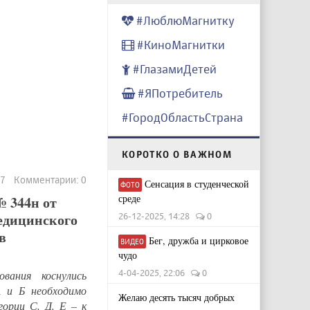
#ЛюблюМагнитку
#КиноМагнитки
#ГлазамиДетей
#ЯПотребитель
#ГородОбластьСтрана
КОРОТКО О ВАЖНОМ
27 Комментарии: 0
Сенсация в студенческой
ФОТО
среде
№ 344н от
медицинского
26-12-2025, 14:28
0
в
Бег, дружба и цирковое
ВИДЕО
чудо
4-04-2025, 22:06
0
вания коснулись
А и Б необходимо
Желаю десять тысяч добрых
ории С, Д, Е – к