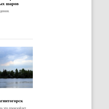
ых шаров
дения.
агнитогорск
да это произойдет.