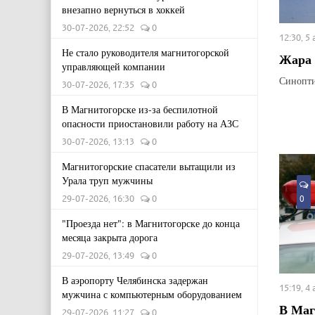
внезапно вернуться в хоккей
30-07-2026, 22:52
0
12:30, 5
Не стало руководителя магнитогорской
Жара 
управляющей компании
Синопти
30-07-2026, 17:35
0
В Магнитогорске из-за беспилотной
опасности приостановили работу на АЗС
30-07-2026, 13:13
0
Магнитогорские спасатели вытащили из
Урала труп мужчины
29-07-2026, 16:30
0
0
"Проезда нет": в Магнитогорске до конца
месяца закрыта дорога
29-07-2026, 13:49
0
В аэропорту Челябинска задержан
15:19, 4
мужчина с компьютерным оборудованием
В Маг
29-07-2026, 11:27
0