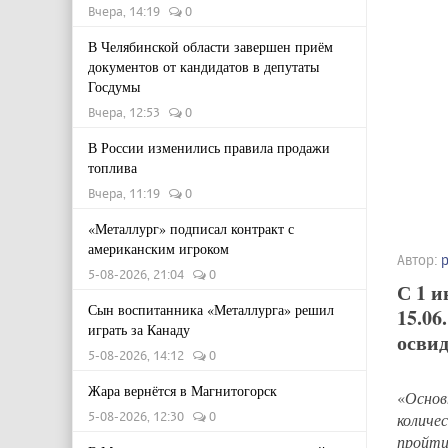
Вчера, 14:19
0
В Челябинской области завершен приём
документов от кандидатов в депутаты
Госдумы
Вчера, 12:53
0
В России изменились правила продажи
топлива
Вчера, 11:19
0
«Металлург» подписал контракт с
американским игроком
Автор:
5-08-2026, 21:04
0
С 1 и
Сын воспитанника «Металлурга» решил
15.06
играть за Канаду
освид
5-08-2026, 14:12
0
Жара вернётся в Магнитогорск
«
Основ
5-08-2026, 12:30
0
количе
пройти