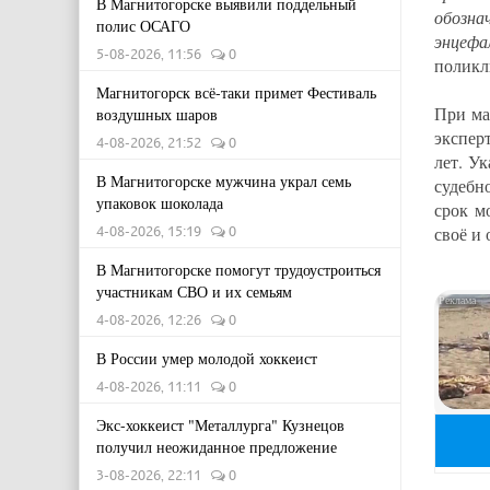
В Магнитогорске выявили поддельный
обозна
полис ОСАГО
энцефа
5-08-2026, 11:56
0
поликл
Магнитогорск всё-таки примет Фестиваль
При ма
воздушных шаров
экспер
4-08-2026, 21:52
0
лет. У
В Магнитогорске мужчина украл семь
судебн
упаковок шоколада
срок м
4-08-2026, 15:19
0
своё и
В Магнитогорске помогут трудоустроиться
участникам СВО и их семьям
4-08-2026, 12:26
0
В России умер молодой хоккеист
4-08-2026, 11:11
0
Экс-хоккеист "Металлурга" Кузнецов
получил неожиданное предложение
3-08-2026, 22:11
0