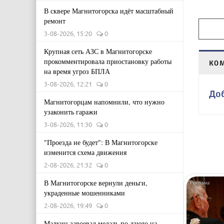
В сквере Магнитогорска идёт масштабный
ремонт
3-08-2026, 15:20
0
Крупная сеть АЗС в Магнитогорске
прокомментировала приостановку работы
КО
на время угроз БПЛА
3-08-2026, 12:21
0
До
Магнитогорцам напомнили, что нужно
узаконить гаражи
3-08-2026, 11:30
0
"Проезда не будет": В Магнитогорске
изменится схема движения
2-08-2026, 21:32
0
В Магнитогорске вернули деньги,
украденные мошенниками
2-08-2026, 19:49
0
Малкин завоевал медаль по дзюдо на