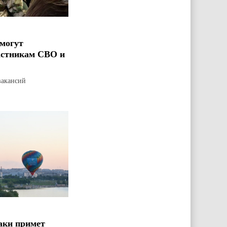
могут
астникам СВО и
вакансий
аки примет