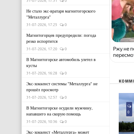
31-07-2026, 17:31
0
Не стало экс-вратаря магнитогорского
"Металлурга"
31-07-2026, 17:25
0
Магнитогорцев предупредили: погода
резко испортится
Ржу не п
31-07-2026, 17:20
0
пересмо
В Магнитогорске автомобиль улетел в
кусты
31-07-2026, 16:28
0
КОММ
Экс-хоккеист системы "Металлурга" не
прошёл просмотр
31-07-2026, 12:57
0
В Магнитогорске осудили мужчину,
0
напавшего на скорую помощь
31-07-2026, 10:36
0
Экс-хоккеист «Металлурга» может