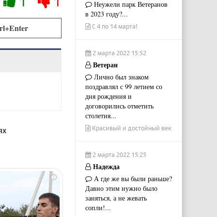
1
1
Неужели парк Ветеранов
в 2023 году?...
С 4 по 14 марта!
rl+Enter
2 марта 2022 15:52
Ветеран
Лично был знаком
поздравлял с 99 летием со
дня рождения и
договорились отметить
столетия...
Красивый и достойный век
ях
2 марта 2022 15:25
Надежда
А где же вы были раньше?
i
Давно этим нужно было
заняться, а не жевать
сопли!...