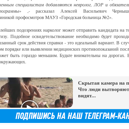
ченным специалистам добавляются невролог, ЛОР и обязател
лограммы
» ,- рассказал Алексей Васильевич Черныш
иникой профосмотров МАУЗ «Городская больница №2».
лейших подозрениях нарколог может отправить кандидата на т
тизу. Подобное освидетельствование необходимо будет проход
казанный срок действия справки - это идеальный вариант. В случ
ом порядке или выявлении медицинских противопоказаний посл
ожет быть гораздо меньшим. Будьте внимательны на дорогах. Б
 окружающих.
Скрытая камера на 
Что люди вытворяют,
видят...