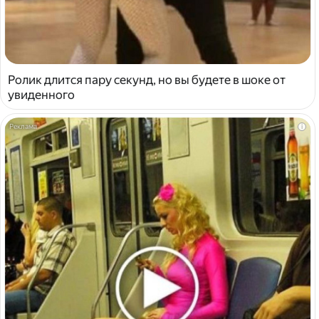
Ролик длится пару секунд, но вы будете в шоке от
увиденного
i