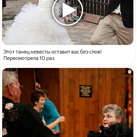
Этот танец невесты оставит вас без слов!
Пересмотрела 10 раз
i