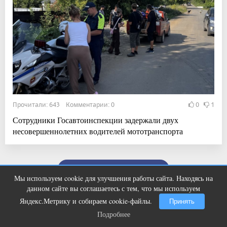
Прочитали: 643 Комментарии: 0
0
1
Сотрудники Госавтоинспекции задержали двух
несовершеннолетних водителей мототранспорта
Показать ещё
Мы используем cookie для улучшения работы сайта. Находясь на
Ролик из Омска: вы будете смеяться
i
данном сайте вы соглашаетесь с тем, что мы используем
долго
Яндекс.Метрику и собираем cookie-файлы.
Принять
Подробнее
Подробнее