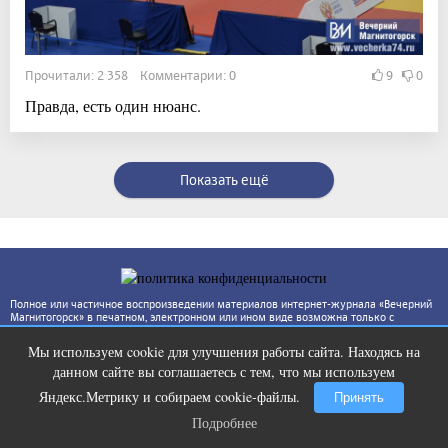
Прочитали: 2 358 Комментарии: 0
9
0
Правда, есть один нюанс.
Показать ещё
Полное или частичное воспроизведении материалов интернет-журнала «Вечерний
Магнитогорск» в печатном, электронном или ином виде возможна только с
письменного согласия, ссылка на интернет-журнал «Вечерний Магнитогорск»
(www.vecherka74.ru) обязательна. За достоверность фактов и сведений
Мы используем cookie для улучшения работы сайта. Находясь на
ответственность несут авторы публикаций и рекламодатели. Редакция может не
Ролик из Омска: вы будете смеяться
i
разделять точку зрения автора.
данном сайте вы соглашаетесь с тем, что мы используем
долго
Яндекс.Метрику и собираем cookie-файлы.
Принять
Подробнее
Подробнее