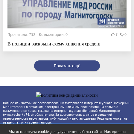
Прочитали: 752 Комментарии: 0
7
0
В полиции раскрыли схему хищения средств
Показать ещё
Полное или частичное воспроизведении материалов интернет-журнала «Вечерний
Магнитогорск» в печатном, электронном или ином виде возможна только с
письменного согласия, ссылка на интернет-журнал «Вечерний Магнитогорск»
(www.vecherka74.ru) обязательна. За достоверность фактов и сведений
ответственность несут авторы публикаций и рекламодатели. Редакция может не
разделять точку зрения автора.
Мы используем cookie для улучшения работы сайта. Находясь на
i