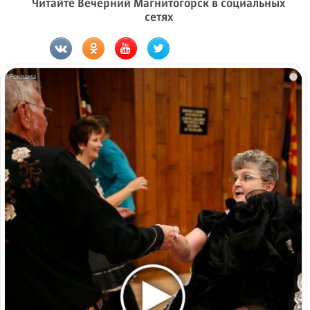
Читайте Вечерний Магнитогорск в социальных
сетях
i