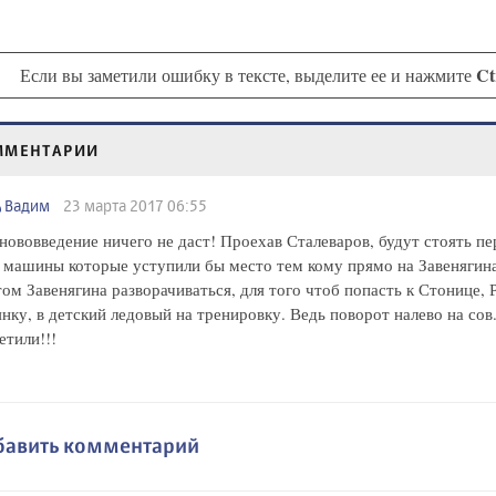
Ct
Если вы заметили ошибку в тексте, выделите ее и нажмите
ММЕНТАРИИ
Вадим
23 марта 2017 06:55
нововведение ничего не даст! Проехав Сталеваров, будут стоять пе
 машины которые уступили бы место тем кому прямо на Завенягина
том Завенягина разворачиваться, для того чтоб попасть к Стонице, 
нку, в детский ледовый на тренировку. Ведь поворот налево на со
етили!!!
бавить комментарий