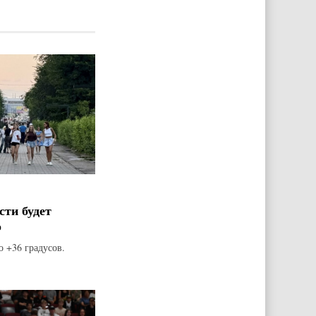
сти будет
о
о +36 градусов.