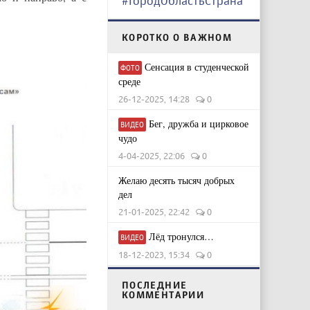
#ГородОбластьСтрана
КОРОТКО О ВАЖНОМ
Сенсация в студенческой
ФОТО
среде
26-12-2025, 14:28
0
Бег, дружба и цирковое
ВИДЕО
чудо
4-04-2025, 22:06
0
Желаю десять тысяч добрых
дел
21-01-2025, 22:42
0
Лёд тронулся…
ВИДЕО
18-12-2023, 15:34
0
ПОСЛЕДНИЕ
КОММЕНТАРИИ