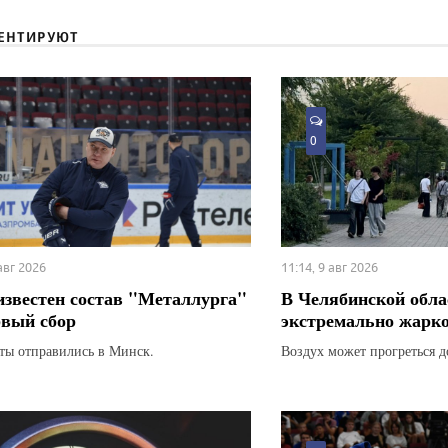
ЕНТИРУЮТ
0
 авг 2026
11:14, 9 авг 2026
известен состав "Металлурга"
В Челябинской обла
рвый сбор
экстремально жарк
ты отправились в Минск.
Воздух может прогреться д