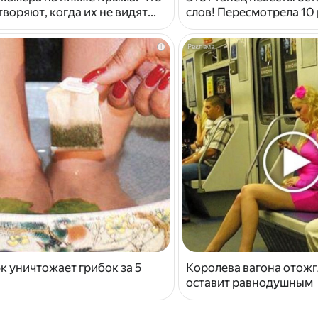
воряют, когда их не видят...
слов! Пересмотрела 10 
i
к уничтожает грибок за 5
Королева вагона отожг
оставит равнодушным