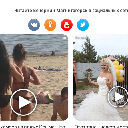
Читайте Вечерний Магнитогорск в социальных сет
i
 камера на пляже Крыма: Что
Этот танец невесты ост