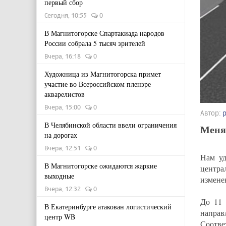
первый сбор
Сегодня, 10:55
0
В Магнитогорске Спартакиада народов
России собрала 5 тысяч зрителей
Вчера, 16:18
0
Художница из Магнитогорска примет
участие во Всероссийском пленэре
акварелистов
Вчера, 15:00
0
Автор:
В Челябинской области ввели ограничения
Меня
на дорогах
Вчера, 12:51
0
Нам уд
В Магнитогорске ожидаются жаркие
центра
выходные
измене
Вчера, 12:32
0
До 11 
В Екатеринбурге атакован логистический
направ
центр WB
Соотве