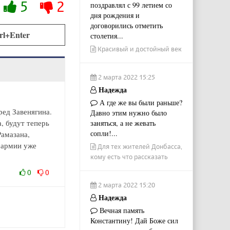
5
2
поздравлял с 99 летием со
дня рождения и
договорились отметить
rl+Enter
столетия...
Красивый и достойный век
2 марта 2022 15:25
Надежда
А где же вы были раньше?
ред Завенягина.
Давно этим нужно было
, будут теперь
заняться, а не жевать
сопли!...
Рамазана,
в.армии уже
Для тех жителей Донбасса,
кому есть что рассказать
0
0
2 марта 2022 15:20
Надежда
Вечная память
Константину! Дай Боже сил