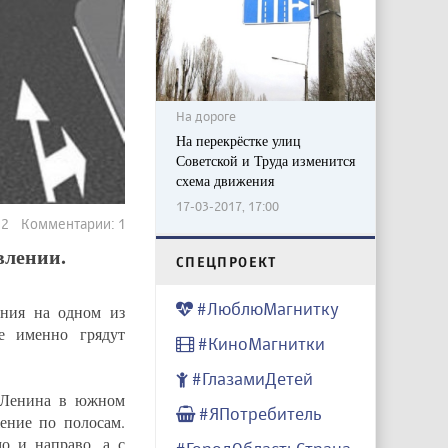
На дороге
На перекрёстке улиц
Советской и Труда изменится
схема движения
17-03-2017, 17:00
892 Комментарии: 1
влении.
CПЕЦПРОЕКТ
#ЛюблюМагнитку
ения на одном из
е именно грядут
#КиноМагнитки
#ГлазамиДетей
о Ленина в южном
#ЯПотребитель
ение по полосам.
о и направо, а с