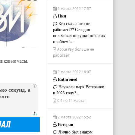
2 марта 2022 17:57
Ннн
Кто сказал что не
работает??? Сегодня
оплачивал покупки,никаких
проблем!...
Apple Pay больше не
работает
пиковые часы.
2 марта 2022 16:07
Enthroned
Неужели парк Ветеранов
i
ко секунд, а
в 2023 году?...
олго
С 4 по 14 марта!
2 марта 2022 15:52
Ветеран
Лично был знаком