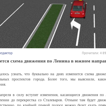
редактор
Прочитали: 4 
ется схема движения по Ленина в южном напра
алось узнать, что буквально на днях изменится схема движ
льных проспектов города. Более того, мы выяснили, каки
ния.
апреля в силу вступят изменения, касающиеся движения п
лении до перекрестка со Сталеваров. Отныне там будет движ
тственно, по крайней правой полосе можно будет ехать прям