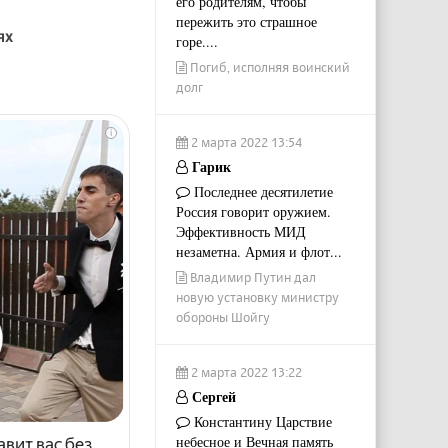
его родителям, чтобы
пережить это страшное
ях
горе....
Погиб, исполняя воинский
долг
i
2 марта 2022 13:54
Гарик
Последнее десятилетие
Россия говорит оружием.
Эффективность МИД
незаметна. Армия и флот...
Владимир Путин дал
новую установку министру
обороны Шойгу
2 марта 2022 13:22
Сергей
Константину Царствие
небесное и Вечная память
авит вас без