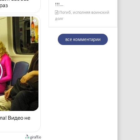
!!!...
раз
Погиб, исполняя воинский
долг
i
все комментарии
ла! Видео не