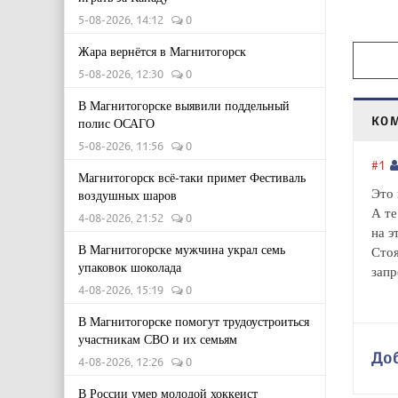
5-08-2026, 14:12
0
Жара вернётся в Магнитогорск
5-08-2026, 12:30
0
В Магнитогорске выявили поддельный
КО
полис ОСАГО
5-08-2026, 11:56
0
#1
Магнитогорск всё-таки примет Фестиваль
Это 
воздушных шаров
А те
4-08-2026, 21:52
0
на э
В Магнитогорске мужчина украл семь
Стоя
упаковок шоколада
запр
4-08-2026, 15:19
0
В Магнитогорске помогут трудоустроиться
участникам СВО и их семьям
До
4-08-2026, 12:26
0
В России умер молодой хоккеист