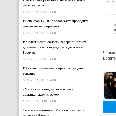
резко выросли
6-08-2026, 14:57
0
Инспекторы ДПС продолжают проводить
рейдовые мероприятия
6-08-2026, 14:19
0
В Челябинской области завершен приём
документов от кандидатов в депутаты
Чиновн
Госдумы
Водите
6-08-2026, 12:53
0
В России изменились правила продажи
топлива
6-08-2026, 11:19
0
«Металлург» подписал контракт с
американским игроком
5-08-2026, 21:04
0
Сын воспитанника «Металлурга» решил
играть за Канаду