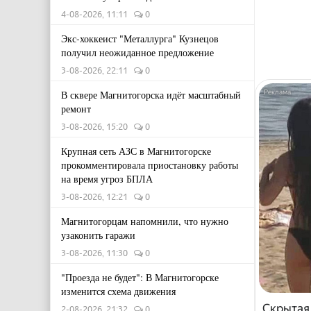
4-08-2026, 11:11
0
Экс-хоккеист "Металлурга" Кузнецов
получил неожиданное предложение
3-08-2026, 22:11
0
В сквере Магнитогорска идёт масштабный
ремонт
3-08-2026, 15:20
0
Крупная сеть АЗС в Магнитогорске
прокомментировала приостановку работы
на время угроз БПЛА
3-08-2026, 12:21
0
Магнитогорцам напомнили, что нужно
узаконить гаражи
3-08-2026, 11:30
0
"Проезда не будет": В Магнитогорске
изменится схема движения
Скрытая
2-08-2026, 21:32
0