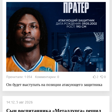
Прочитали: 1 054 Комментарии: 0
2
0
Он будет выступать на позиции атакующего защитника
14:12, 5 авг 2026
Сын воспитанника «Металлурга» решил