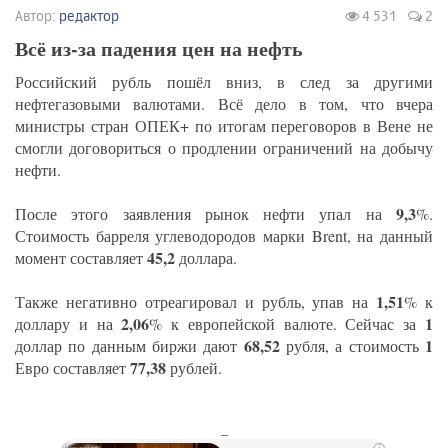
Автор:
редактор
4 531
2
Всё из-за падения цен на нефть
Российский рубль пошёл вниз, в след за другими
нефтегазовыми валютами. Всё дело в том, что вчера
министры стран ОПЕК+ по итогам переговоров в Вене не
смогли договориться о продлении ограничений на добычу
нефти.
9,3
После этого заявления рынок нефти упал на
%.
Стоимость барреля углеводородов марки Brent, на данный
45,2
момент составляет
доллара.
1,51
Также негативно отреагировал и рубль, упав на
% к
2,06
1
доллару и на
% к европейской валюте. Сейчас за
68,52
1
доллар по данным биржи дают
рубля, а стоимость
77,38
Евро составляет
рублей.
_