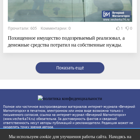
Прочитали: 605 Комментарии: 0
1
0
Похищенное имущество подозреваемый реализовал, а
денежные средства потратил на собственные нужды.
Показать ещё
Полное или частичное воспроизведении материалов интернет-журнала «Вечерний
Магнитогорск» в печатном, электронном или ином виде возможна только с
письменного согласия, ссылка на интернет-журнал «Вечерний Магнитогорск»
(www.vecherka74.ru) обязательна. За достоверность фактов и сведений
ответственность несут авторы публикаций и рекламодатели. Редакция может не
разделять точку зрения автора.
Мы используем cookie для улучшения работы сайта. Находясь на
Ржу не переставая, это видео
i