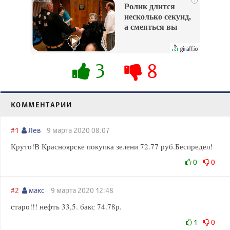
i
Ролик длится
несколько секунд,
а смеяться вы
будете долго
3
8
КОММЕНТАРИИ
#1
Лев
9 марта 2020 08:07
Круто!В Красноярске покупка зелени 72.77 руб.Беспредел!
0
0
#2
макс
9 марта 2020 12:48
старо!!! нефть 33,5. бакс 74.78р.
1
0