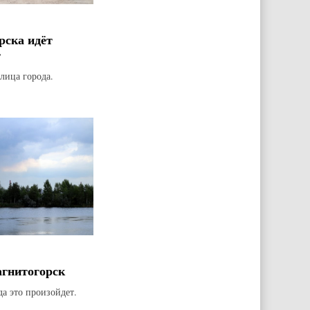
рска идёт
т
лица города.
агнитогорск
да это произойдет.