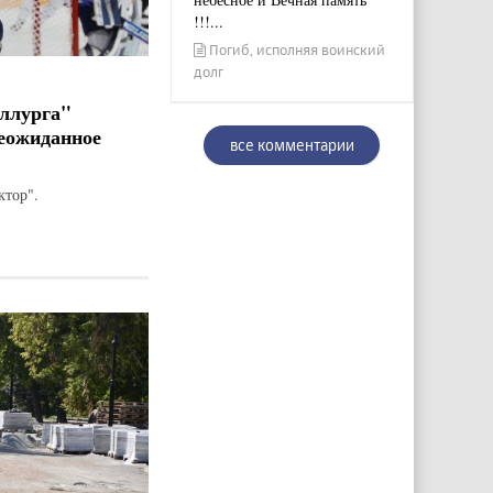
!!!...
Погиб, исполняя воинский
долг
ллурга"
еожиданное
все комментарии
ктор".