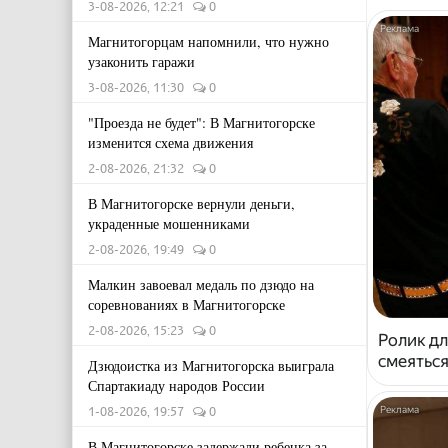
3-08-2026, 12:21
0
Магнитогорцам напомнили, что нужно
узаконить гаражи
3-08-2026, 11:30
0
"Проезда не будет": В Магнитогорске
изменится схема движения
2-08-2026, 21:32
0
В Магнитогорске вернули деньги,
украденные мошенниками
2-08-2026, 19:49
0
Малкин завоевал медаль по дзюдо на
соревнованиях в Магнитогорске
2-08-2026, 15:23
0
Ролик дл
смеяться
Дзюдоистка из Магнитогорска выиграла
Спартакиаду народов России
1-08-2026, 19:57
0
В Магнитогорске задержали ребенка за