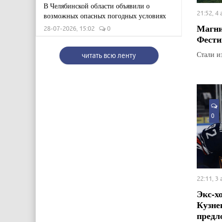
В Челябинской области объявили о
21:52, 4
возможных опасных погодных условиях
Магни
28-07-2026, 15:02
0
Фести
Стали и
читать всю ленту
0
22:11, 3
Экс-х
Кузне
предл