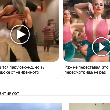
ится пару секунд, но вы
Ржу не переставая, это
 шоке от увиденного
пересмотришь не раз
ЕНТИРУЮТ