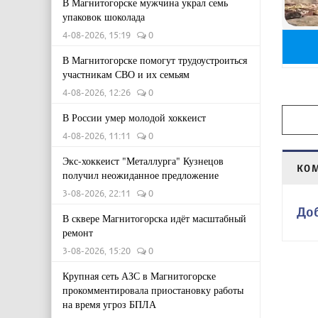
В Магнитогорске мужчина украл семь
упаковок шоколада
4-08-2026, 15:19
0
В Магнитогорске помогут трудоустроиться
участникам СВО и их семьям
4-08-2026, 12:26
0
В России умер молодой хоккеист
4-08-2026, 11:11
0
Экс-хоккеист "Металлурга" Кузнецов
КО
получил неожиданное предложение
3-08-2026, 22:11
0
До
В сквере Магнитогорска идёт масштабный
ремонт
3-08-2026, 15:20
0
Крупная сеть АЗС в Магнитогорске
прокомментировала приостановку работы
на время угроз БПЛА