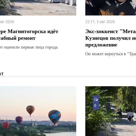
 авг 2026
22:11, 3 авг 2026
ере Магнитогорска идёт
Экс-хоккеист "Мета
абный ремонт
Кузнецов получил н
предложение
от оценили первые лица города.
Он может вернуться в "Тра
ЮТ
0