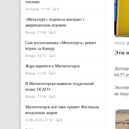
топлива
Сегодня, 11:19
0
«Металлург» подписал контракт с
американским игроком
Вчера, 21:04
0
Сын воспитанника «Металлурга» решил
Автор:
играть за Канаду
Эти 
Вчера, 14:12
0
Жара вернётся в Магнитогорск
Доллар
Вчера, 12:30
0
64,57 р
В Магнитогорске выявили поддельный
Экспер
полис ОСАГО
не бер
Вчера, 11:56
0
Магнитогорск всё-таки примет Фестиваль
воздушных шаров
4-08-2026, 21:52
0