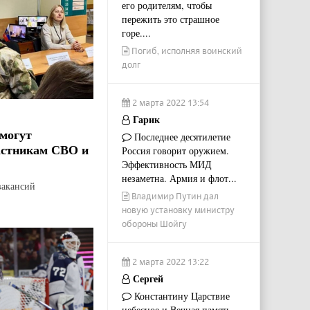
его родителям, чтобы
пережить это страшное
горе....
Погиб, исполняя воинский
долг
2 марта 2022 13:54
Гарик
могут
Последнее десятилетие
астникам СВО и
Россия говорит оружием.
Эффективность МИД
незаметна. Армия и флот...
вакансий
Владимир Путин дал
новую установку министру
обороны Шойгу
2 марта 2022 13:22
Сергей
Константину Царствие
небесное и Вечная память