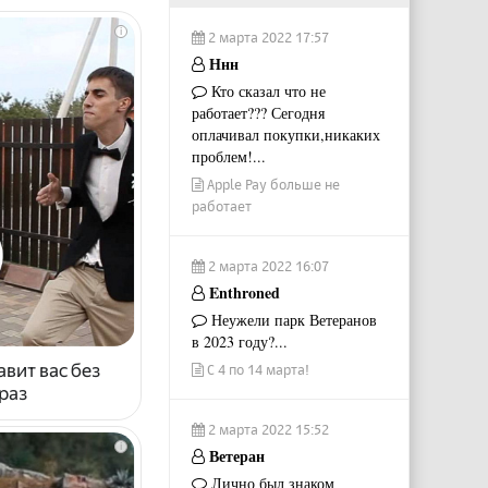
i
2 марта 2022 17:57
Ннн
Кто сказал что не
работает??? Сегодня
оплачивал покупки,никаких
проблем!...
Apple Pay больше не
работает
2 марта 2022 16:07
Enthroned
Неужели парк Ветеранов
в 2023 году?...
авит вас без
С 4 по 14 марта!
раз
2 марта 2022 15:52
i
Ветеран
Лично был знаком