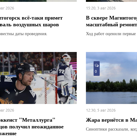
 авг 2026
15:20, 3 авг 2026
тогорск всё-таки примет
В сквере Магнитого
валь воздушных шаров
масштабный ремон
звестны даты проведения.
Ход работ оценили первые 
0
 авг 2026
12:30, 5 авг 2026
оккеист "Металлурга"
Жара вернётся в М
цов получил неожиданное
Синоптики рассказали, ког
ожение