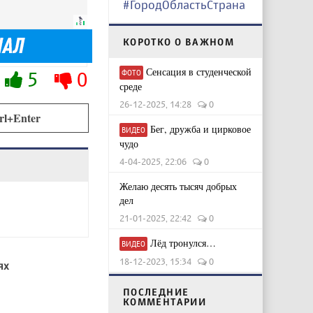
#ГородОбластьСтрана
КОРОТКО О ВАЖНОМ
Сенсация в студенческой
5
0
ФОТО
среде
26-12-2025, 14:28
0
rl+Enter
Бег, дружба и цирковое
ВИДЕО
чудо
4-04-2025, 22:06
0
Желаю десять тысяч добрых
дел
21-01-2025, 22:42
0
Лёд тронулся…
ВИДЕО
18-12-2023, 15:34
0
ях
ПОСЛЕДНИЕ
КОММЕНТАРИИ