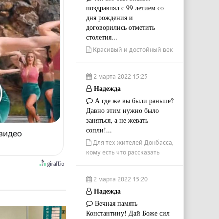
поздравлял с 99 летием со
дня рождения и
договорились отметить
столетия...
Красивый и достойный век
2 марта 2022 15:25
Надежда
А где же вы были раньше?
Давно этим нужно было
заняться, а не жевать
сопли!...
 видео
Для тех жителей Донбасса,
кому есть что рассказать
2 марта 2022 15:20
Надежда
Вечная память
Константину! Дай Боже сил