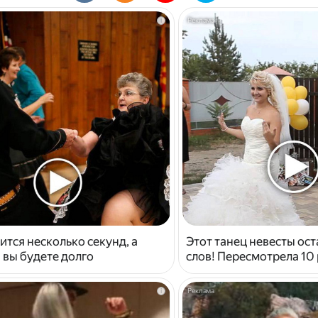
i
ится несколько секунд, а
Этот танец невесты ост
 вы будете долго
слов! Пересмотрела 10 
i