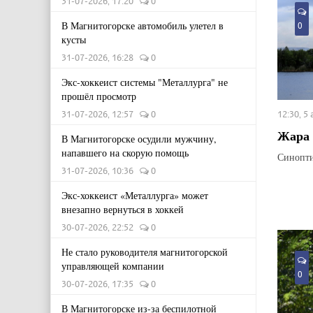
31-07-2026, 17:20
0
В Магнитогорске автомобиль улетел в
0
кусты
31-07-2026, 16:28
0
Экс-хоккеист системы "Металлурга" не
прошёл просмотр
31-07-2026, 12:57
0
12:30, 5
Жара 
В Магнитогорске осудили мужчину,
напавшего на скорую помощь
Синопти
31-07-2026, 10:36
0
Экс-хоккеист «Металлурга» может
внезапно вернуться в хоккей
30-07-2026, 22:52
0
Не стало руководителя магнитогорской
управляющей компании
0
30-07-2026, 17:35
0
В Магнитогорске из-за беспилотной