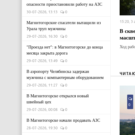
опасности приостановили работу на АЗС
30-07-2026, 13:13
0
15:20, 3
Магнитогорские спасатели вытащили из
Урала труп мужчины
В скв
масшт
29-07-2026, 16:30
0
Ход раб
"Проезда нет": в Магнитогорске до конца
месяца закрыта дорога
29-07-2026, 13:49
0
В аэропорту Челябинска задержан
ЧИТА
мужчина с компьютерным оборудованием
29-07-2026, 11:27
0
В Магнитогорске открылся новый
швейный цех
0
29-07-2026, 00:08
0
В Магнитогорске начали продавать АЗС
28-07-2026, 19:30
0