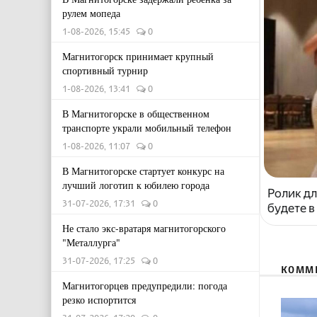
рулем мопеда
1-08-2026, 15:45
0
Магнитогорск принимает крупный
спортивный турнир
1-08-2026, 13:41
0
В Магнитогорске в общественном
транспорте украли мобильный телефон
1-08-2026, 11:07
0
В Магнитогорске стартует конкурс на
лучший логотип к юбилею города
Ролик дл
31-07-2026, 17:31
0
будете в
Не стало экс-вратаря магнитогорского
"Металлурга"
31-07-2026, 17:25
0
КОММ
Магнитогорцев предупредили: погода
резко испортится