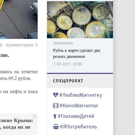
Экономика
48 Комментарии: 0
Рубль в марте сделает два
лю.
резких движения
1-03-2017, 20:00
вшись на отметке
ить 69,2 рубля.
CПЕЦПРОЕКТ
 на нефть и пока
#ЛюблюМагнитку
#КиноМагнитки
#ГлазамиДетей
i
пляже Крыма:
#ЯПотребитель
 когда их не