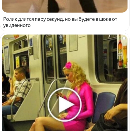
Ролик длится пару секунд, но вы будете в шоке от
увиденного
i