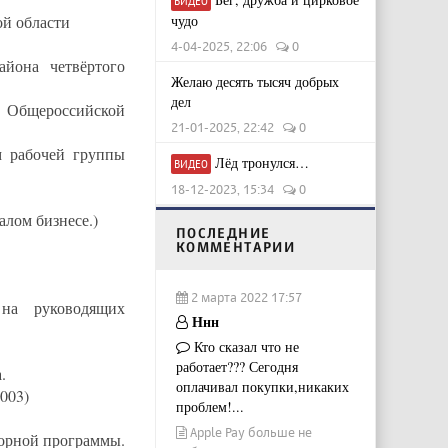
ВИДЕО
ой области
чудо
4-04-2025, 22:06
0
айона четвёртого
Желаю десять тысяч добрых
дел
 Общероссийской
21-01-2025, 22:42
0
м рабочей группы
Лёд тронулся…
ВИДЕО
18-12-2023, 15:34
0
алом бизнесе.)
ПОСЛЕДНИЕ
КОММЕНТАРИИ
2 марта 2022 17:57
 на руководящих
Ннн
Кто сказал что не
работает??? Сегодня
.
оплачивал покупки,никаких
003)
проблем!...
Apple Pay больше не
борной программы.