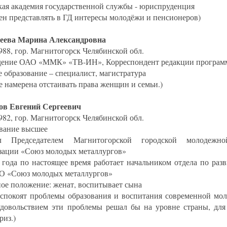
кая академия государственной службы - юриспруденция
ен представлять в ГД интересы молодёжи и пенсионеров)
геева Марина Александровна
988, гор. Магнитогорск Челябинской обл.
ение ОАО «ММК» «ТВ-ИН», Корреспондент редакции програм
 образование – специалист, магистратура
е намерена отстаивать права женщин и семьи.)
ов Евгений Сергеевич
982, гор. Магнитогорск Челябинской обл.
вание высшее
ал Председателем Магнитогорской городской молодежно
зации «Союз молодых металлургов»
 года по настоящее время работает начальником отдела по ра
 «Союз молодых металлургов»
ое положение: женат, воспитывает сына
еспокоят проблемы образования и воспитания современной мол
удовольствием эти проблемы решал бы на уровне страны, для
риз.)