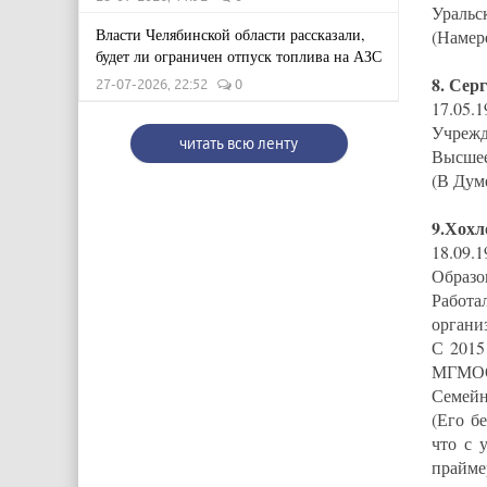
Уральс
Власти Челябинской области рассказали,
(Намер
будет ли ограничен отпуск топлива на АЗС
8. Сер
27-07-2026, 22:52
0
17.05.1
Учрежд
читать всю ленту
Высшее
(В Дум
9.Хохл
18.09.1
Образо
Работ
органи
С 2015
МГМОО
Семейн
(Его б
что с 
прайме