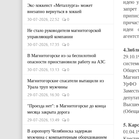
идею у
Экс-хоккеист «Металлурга» может
запрет
внезапно вернуться в хоккей
припис
30-07-2026, 22:52
0
причас
идеи 
Не стало руководителя магнитогорской
агентст
управляющей компании
30-07-2026, 17:35
0
4.Зябл
В Магнитогорске из-за беспилотной
29.10.
опасности приостановили работу на АЗС
систем
Общес
30-07-2026, 13:13
0
Магнит
Магнитогорские спасатели вытащили из
УрФО
Урала труп мужчины
Замест
29-07-2026, 16:30
0
депута
Высшее
"Проезда нет": в Магнитогорске до конца
(Обеща
месяца закрыта дорога
29-07-2026, 13:49
0
5. Кар
В аэропорту Челябинска задержан
01.04.
мужчина с компьютерным оборудованием
Крестя