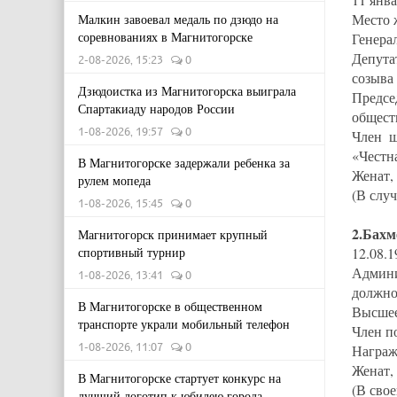
Место 
Малкин завоевал медаль по дзюдо на
соревнованиях в Магнитогорске
Генера
Депута
2-08-2026, 15:23
0
созыва
Дзюдоистка из Магнитогорска выиграла
Предс
Спартакиаду народов России
общес
1-08-2026, 19:57
0
Член ш
«Честн
В Магнитогорске задержали ребенка за
Женат,
рулем мопеда
(В случ
1-08-2026, 15:45
0
2.Бахм
Магнитогорск принимает крупный
спортивный турнир
12.08.1
Админ
1-08-2026, 13:41
0
должно
В Магнитогорске в общественном
Высшее
транспорте украли мобильный телефон
Член п
1-08-2026, 11:07
0
Награж
Женат, 
В Магнитогорске стартует конкурс на
(В сво
лучший логотип к юбилею города