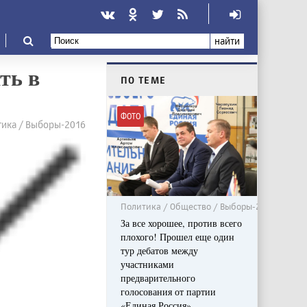
найти
ть в
ПО ТЕМЕ
ФОТО
тика / Выборы-2016
Политика / Общество / Выборы-2016
За все хорошее, против всего
плохого! Прошел еще один
тур дебатов между
участниками
предварительного
голосования от партии
«Единая Россия»