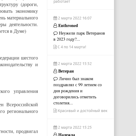
работает
руктуру (дороги,
ровать экономику
ень материального
2 марта 2022 16:07
ры деятельности.
Enthroned
ется в Думе)
Неужели парк Ветеранов
в 2023 году?...
С 4 по 14 марта!
едерации шестого
конодательству и
2 марта 2022 15:52
Ветеран
Лично был знаком
поздравлял с 99 летием со
кого управления
дня рождения и
договорились отметить
столетия...
ен Всероссийской
го регионального
Красивый и достойный век
2 марта 2022 15:25
тности, продвигал
Надежда