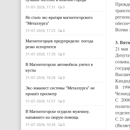
Прежде
31-07-2026, 17:31
0
трансп
регион
Не стало экс-вратаря магнитогорского
обеспе
"Металлурга"
Всеми 
31-07-2026, 17:25
0
Магнитогорцев предупредили: погода
3. Вят
резко испортится
21 мая 
31-07-2026, 17:20
0
Депута
созыва
В Магнитогорске автомобиль улетел в
госуда
кусты
Высшее
31-07-2026, 16:28
0
Кандид
В 1996
Экс-хоккеист системы "Металлурга" не
Челинд
прошёл просмотр
С 2006
31-07-2026, 12:57
0
полити
В Магнитогорске осудили мужчину,
отделе
напавшего на скорую помощь
С 21 д
31-07-2026, 10:36
0
(Являе