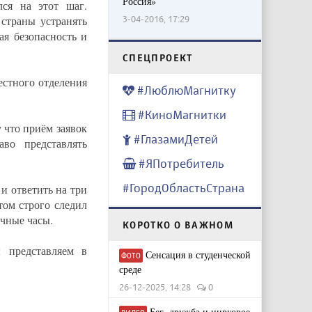
Россия»
лся на этот шаг.
 страны устранять
3-04-2016, 17:29
ая безопасность и
CПЕЦПРОЕКТ
естного отделения
#ЛюблюМагнитку
#КиноМагнитки
 что приём заявок
#ГлазамиДетей
во представлять
#ЯПотребитель
#ГородОбластьСтрана
и ответить на три
том строго следил
очные часы.
КОРОТКО О ВАЖНОМ
 представляем в
Сенсация в студенческой
ФОТО
среде
26-12-2025, 14:28
0
Бег, дружба и цирковое