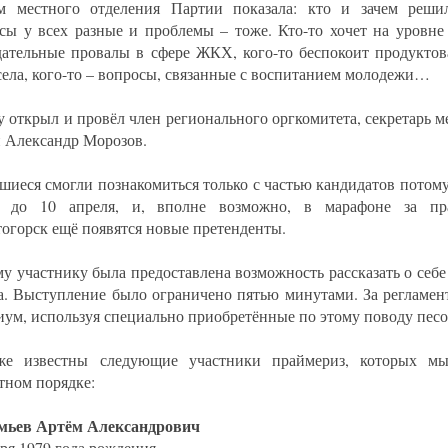
м местного отделения Партии показала: кто и зачем реши
сы у всех разные и проблемы – тоже. Кто-то хочет на уровне
дательные провалы в сфере ЖКХ, кого-то беспокоит продуктов
села, кого-то – вопросы, связанные с воспитанием молодежи…
у открыл и провёл член регионального оргкомитета, секретарь м
 Александр Морозов.
шиеся смогли познакомиться только с частью кандидатов потому
т до 10 апреля, и, вполне возможно, в марафоне за пра
огорск ещё появятся новые претенденты.
у участнику была предоставлена возможность рассказать о себе 
а. Выступление было ограничено пятью минутами. За регламен
иум, используя специально приобретённые по этому поводу пес
же известны следующие участники праймериз, которых мы
тном порядке:
мьев Артём Александрович
аря 1979 года рождения