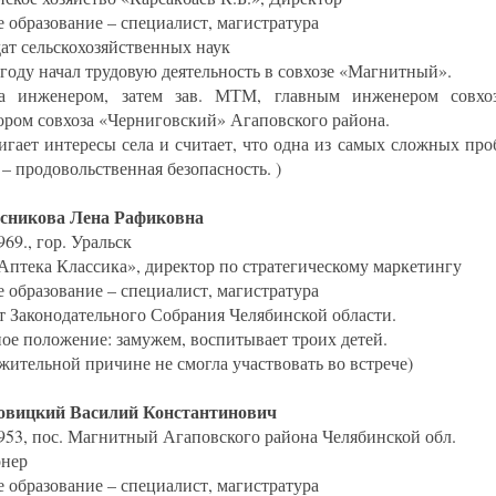
 образование – специалист, магистратура
ат сельскохозяйственных наук
 году начал трудовую деятельность в совхозе «Магнитный».
а инженером, затем зав. МТМ, главным инженером совхоз
ором совхоза «Черниговский» Агаповского района.
игает интересы села и считает, что одна из самых сложных пр
– продовольственная безопасность. )
есникова Лена Рафиковна
969., гор. Уральск
птека Классика», директор по стратегическому маркетингу
 образование – специалист, магистратура
т Законодательного Собрания Челябинской области.
ое положение: замужем, воспитывает троих детей.
ажительной причине не смогла участвовать во встрече)
овицкий Василий Константинович
1953, пос. Магнитный Агаповского района Челябинской обл.
нер
 образование – специалист, магистратура