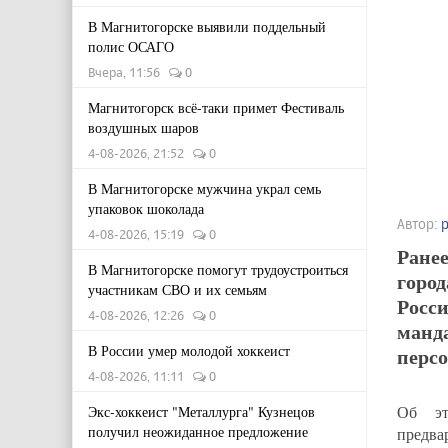
В Магнитогорске выявили поддельный
полис ОСАГО
Вчера, 11:56
0
Магнитогорск всё-таки примет Фестиваль
воздушных шаров
4-08-2026, 21:52
0
В Магнитогорске мужчина украл семь
упаковок шоколада
Автор:
4-08-2026, 15:19
0
Ранее
В Магнитогорске помогут трудоустроиться
город
участникам СВО и их семьям
Росси
4-08-2026, 12:26
0
манда
В России умер молодой хоккеист
персо
4-08-2026, 11:11
0
Об эт
Экс-хоккеист "Металлурга" Кузнецов
получил неожиданное предложение
предва