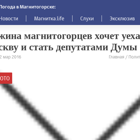
Погода в Магнитогорске:
Новости
Магнитка.life
Слухи
Эксклюзив
ина магнитогорцев хочет уеха
кву и стать депутатами Думы
22 мар 2016
Главная / Поли
ОТО