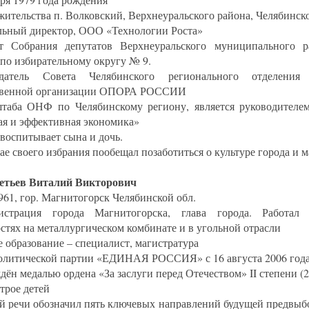
жительства п. Волковский, Верхнеуральского района, Челябинск
льный директор, ООО «Технологии Роста»
т Собрания депутатов Верхнеуральского муниципального р
 по избирательному округу № 9.
едатель Совета Челябинского регионального отделения
твенной организации ОПОРА РОССИИ
таба ОНФ по Челябинскому региону, является руководителе
ая и эффективная экономика»
 воспитывает сына и дочь.
ае своего избрания пообещал позаботиться о культуре города и м
етьев Виталий Викторович
961, гор. Магнитогорск Челябинской обл.
истрация города Магнитогорска, глава города. Работал
стях на металлургическом комбинате и в угольной отрасли
 образование – специалист, магистратура
олитической партии «ЕДИНАЯ РОССИЯ» с 16 августа 2006 года
дён медалью ордена «За заслуги перед Отечеством» II степени (2
трое детей
ей речи обозначил пять ключевых направлений будущей предвы