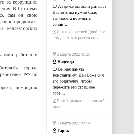
ти за коррупцию,
А где же вы были раньше?
ления. В Сети ему
Давно этим нужно было
ко, сам он свою
заняться, а не жевать
уровне продвигать
сопли!...
и коллекторских
Для тех жителей Донбасса,
кому есть что рассказать
 армии работал в
2 марта 2022 15:20
Надежда
ителей» города
Вечная память
требителей РФ по
Константину! Дай Боже сил
его родителям, чтобы
орска, помощник
пережить это страшное
горе....
Погиб, исполняя воинский
долг
2 марта 2022 13:54
Гарик