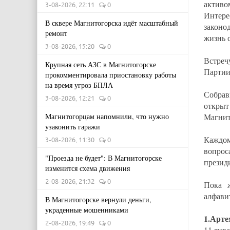
активо
3-08-2026, 22:11
0
Интере
В сквере Магнитогорска идёт масштабный
законо
ремонт
жизнь 
3-08-2026, 15:20
0
Встреч
Крупная сеть АЗС в Магнитогорске
Партии
прокомментировала приостановку работы
на время угроз БПЛА
Собрав
3-08-2026, 12:21
0
откры
Магнитогорцам напомнили, что нужно
Магнит
узаконить гаражи
Каждом
3-08-2026, 11:30
0
вопрос
"Проезда не будет": В Магнитогорске
презид
изменится схема движения
2-08-2026, 21:32
0
Пока 
алфави
В Магнитогорске вернули деньги,
украденные мошенниками
1.Арте
2-08-2026, 19:49
0
11 янв