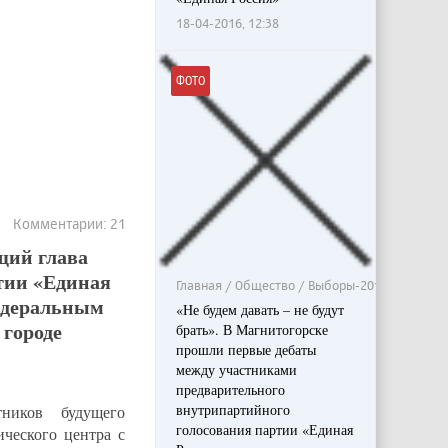
18-04-2016, 12:38
ФОТО
8 Комментарии: 21
щий глава
ртии «Единая
Главная / Общество / Выборы-2016
федеральным
«Не будем давать – не будут
 городе
брать». В Магнитогорске
прошли первые дебаты
между участниками
предварительного
внутрипартийного
ников будущего
голосования партии «Единая
ческого центра с