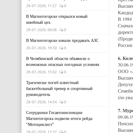
Высшее
29-07-2026, 11:27
0
Кандид
В Магнитогорске открылся новый
В 1984
швейный цех
Сначал
29-07-2026, 00:08
0
директ
(Продв
В Магнитогорске начали продавать АЗС
России 
28-07-2026, 19:30
0
6. Кол
В Челябинской области объявили о
возможных опасных погодных условиях
30.06.1
ООО «А
28-07-2026, 15:02
0
Высшее
Трагически погиб известный
Депута
баскетбольный тренер и спортивный
Семейн
руководитель
(по ув
28-07-2026, 14:54
0
7. Мур
Сотрудники Госавтоинспекции
09.06.
Магнитогорска подвели итоги рейда
Пенсио
"Мотоциклист"
Высшее
28-07-2026, 11:32
0