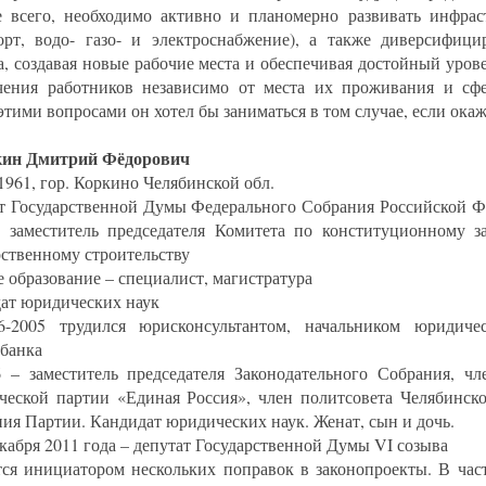
 всего, необходимо активно и планомерно развивать инфраст
орт, водо- газо- и электроснабжение), а также диверсифици
а, создавая новые рабочие места и обеспечивая достойный уров
чения работников независимо от места их проживания и сфе
этими вопросами он хотел бы заниматься в том случае, если окаж
кин Дмитрий Фёдорович
1961, гор. Коркино Челябинской обл.
т Государственной Думы Федерального Собрания Российской Ф
, заместитель председателя Комитета по конституционному за
рственному строительству
 образование – специалист, магистратура
ат юридических наук
-2005 трудился юрисконсультантом, начальником юридичес
банка
 – заместитель председателя Законодательного Собрания, чл
ческой партии «Единая Россия», член политсовета Челябинско
ния Партии. Кандидат юридических наук. Женат, сын и дочь.
екабря 2011 года – депутат Государственной Думы VI созыва
тся инициатором нескольких поправок в законопроекты. В час