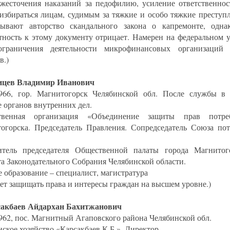
жесточения наказаний за педофилию, усиление ответственнос
 избираться лицам, судимым за тяжкие и особо тяжкие преступ
ывают авторство скандального закона о капремонте, одна
тность к этому документу отрицает. Намерен на федеральном 
ограничения деятельности микрофинансовых организаций 
в.)
ицев Владимир Иванович
1966, гор. Магнитогорск Челябинской обл. После службы в
е органов внутренних дел.
твенная организация «Объединение защиты прав потреб
огорска. Председатель Правления. Сопредседатель Союза по
итель председателя Общественной палаты города Магнитог
та Законодательного Собрания Челябинской области.
 образование – специалист, магистратура
ет защищать права и интересы граждан на высшем уровне.)
сакбаев Айдархан Бахитжанович
1962, пос. Магнитный Агаповского района Челябинской обл.
нское хозяйство «Карсакбаев К.Б.», Директор