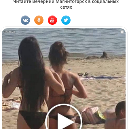
Читайте Вечерний Магнитогорск в социальных
сетях
i