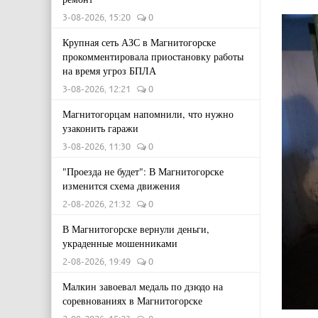
3-08-2026, 15:20
0
Крупная сеть АЗС в Магнитогорске
прокомментировала приостановку работы
на время угроз БПЛА
3-08-2026, 12:21
0
Магнитогорцам напомнили, что нужно
узаконить гаражи
3-08-2026, 11:30
0
"Проезда не будет": В Магнитогорске
изменится схема движения
2-08-2026, 21:32
0
В Магнитогорске вернули деньги,
украденные мошенниками
2-08-2026, 19:49
0
Малкин завоевал медаль по дзюдо на
соревнованиях в Магнитогорске