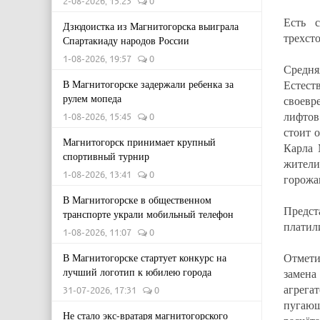
2-08-2026, 15:23
0
Есть 
Дзюдоистка из Магнитогорска выиграла
трехст
Спартакиаду народов России
1-08-2026, 19:57
0
Средня
Естес
В Магнитогорске задержали ребенка за
рулем мопеда
своевр
лифтов
1-08-2026, 15:45
0
стоит 
Магнитогорск принимает крупный
Карла 
спортивный турнир
жители
1-08-2026, 13:41
0
горожа
В Магнитогорске в общественном
Предста
транспорте украли мобильный телефон
платил
1-08-2026, 11:07
0
Отмети
В Магнитогорске стартует конкурс на
лучший логотип к юбилею города
замена
агрега
31-07-2026, 17:31
0
пугающ
Не стало экс-вратаря магнитогорского