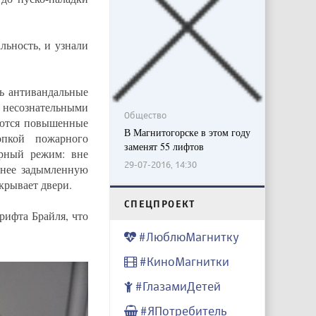
льность, и узнали
ь антивандальные
несознательными
Общество
яются повышенные
В Магнитогорске в этом году
опкой пожарного
заменят 55 лифтов
арный режим: вне
29-07-2016, 14:30
енее задымленную
крывает двери.
CПЕЦПРОЕКТ
рифта Брайля, что
#ЛюблюМагнитку
#КиноМагнитки
#ГлазамиДетей
#ЯПотребитель