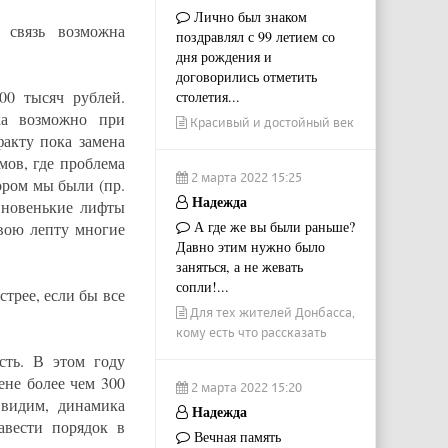
Лично был знаком
 связь возможна
поздравлял с 99 летием со
дня рождения и
договорились отметить
00 тысяч рублей.
столетия...
ка возможно при
Красивый и достойный век
акту пока замена
мов, где проблема
2 марта 2022 15:25
ором мы были (пр.
Надежда
 новенькие лифты
А где же вы были раньше?
свою лепту многие
Давно этим нужно было
заняться, а не жевать
сопли!...
стрее, если бы все
Для тех жителей Донбасса,
кому есть что рассказать
сть. В этом году
ене более чем 300
2 марта 2022 15:20
 видим, динамика
Надежда
авести порядок в
Вечная память