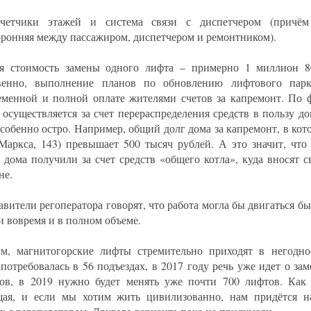
счетчики этажей и система связи с диспетчером (причём
оронняя между пассажиром, диспетчером и ремонтником).
я стоимость замены одного лифта – примерно 1 миллион 8
твенно, выполнение планов по обновлению лифтового пар
еменной и полной оплате жителями счетов за капремонт. По ф
 осуществляется за счет перераспределения средств в пользу до
особенно остро. Например, общий долг дома за капремонт, в кот
Маркса, 143) превышает 500 тысяч рублей. А это значит, что
 дома получили за счет средств «общего котла», куда вносят 
не.
вители регоператора говорят, что работа могла бы двигаться бы
и вовремя и в полном объеме.
м, магнитогорские лифты стремительно приходят в негодно
 потребовалась в 56 подъездах, в 2017 году речь уже идет о зам
тов, в 2019 нужно будет менять уже почти 700 лифтов. Как
ая, и если мы хотим жить цивилизованно, нам придётся н