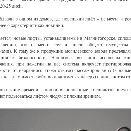
20-25 дней.
ывали в одном из домов, где новенький лифт – не мечта, а реа
нее о характеристиках новинки.
ается, новые лифты, устанавливаемые в Магнитогорске, сплош
жалению, имеют место случаи порчи общего имущества 
нами). К тому же к продукции могилёвского завода предъявл
вания к безопасности. Например, все они оснащены кн
ования, при нажатии на нее система включает противопож
мости от набранного этажа отвозит пассажиров вниз (в наим
так как дым имеет свойство подниматься наверх) и лишь потом от
но веяние времени - кнопки, выполненные с использованием ш
яет пользоваться лифтом людям с плохим зрением.