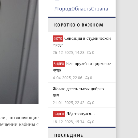
#ГородОбластьСтрана
КОРОТКО О ВАЖНОМ
Сенсация в студенческой
ФОТО
среде
26-12-2025, 14:28
0
Бег, дружба и цирковое
ВИДЕО
чудо
4-04-2025, 22:06
0
Желаю десять тысяч добрых
дел
21-01-2025, 22:42
0
Лёд тронулся…
ВИДЕО
ели, позволяющие
18-12-2023, 15:34
0
емещении кабины с
ПОСЛЕДНИЕ