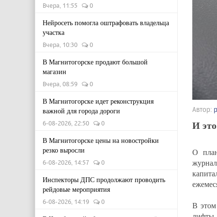
Вчера, 11:55
0
Нейросеть помогла оштрафовать владельца
участка
Вчера, 10:30
0
В Магнитогорске продают большой
магазин
Вчера, 08:59
0
В Магнитогорске идет реконструкция
Автор:
важной для города дороги
И это
6-08-2026, 22:50
0
В Магнитогорске цены на новостройки
резко выросли
О план
журнал
6-08-2026, 14:57
0
капита
Инспекторы ДПС продолжают проводить
ежемес
рейдовые мероприятия
6-08-2026, 14:19
0
В этом
лифты 