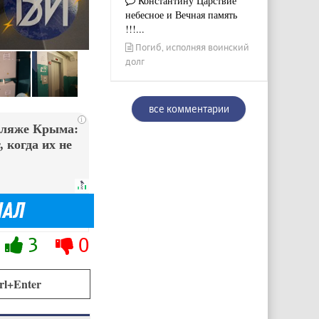
Константину Царствие
небесное и Вечная память
!!!...
Погиб, исполняя воинский
долг
все комментарии
i
пляже Крыма:
 когда их не
3
0
rl+Enter