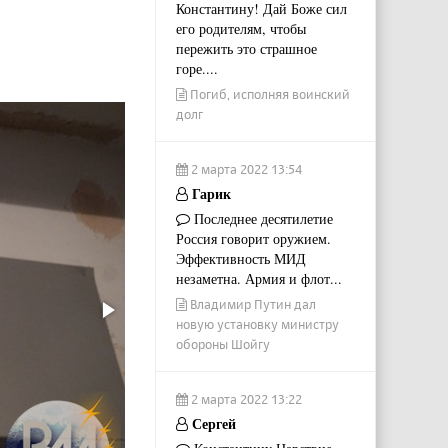
Константину! Дай Боже сил
его родителям, чтобы
пережить это страшное
горе....
Погиб, исполняя воинский
долг
2 марта 2022 13:54
Гарик
Последнее десятилетие
Россия говорит оружием.
Эффективность МИД
незаметна. Армия и флот...
Владимир Путин дал
новую установку министру
обороны Шойгу
2 марта 2022 13:22
Сергей