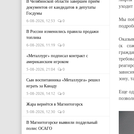
В Челябинской области завершен приём
уходит 
документов от кандидатов в депутаты
Госдумы
Мы поб
6-08-2026, 12:53
0
подроб
В России изменились правила продажи
топлива
Оказыв
(к со
6-08-2026, 11:19
0
гражда
«Металлург» подписал контракт с
требо
американским игроком
реагир
5-08-2026, 21:04
0
зависи
зону, 
Сын воспитанника «Металлурга» решил
играть за Канаду
Еще од
5-08-2026, 14:12
0
позвол
Жара вернётся в Магнитогорск
5-08-2026, 12:30
0
В Магнитогорске выявили поддельный
полис ОСАГО