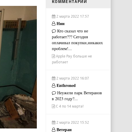
КОММЕНТАРИИ
2 марта 2022 17:57
Ннн
Кто сказал что не
работает??? Сегодня
оплачивал покупки,никаких
проблем!...
Apple Pay больше не
работает
2 марта 2022 16:07
Enthroned
Неужели парк Ветеранов
в 2023 году?...
С 4 по 14 марта!
2 марта 2022 15:52
Ветеран