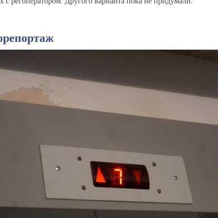
ах с регоператором. Другого варианта пока не придумали.
орепортаж