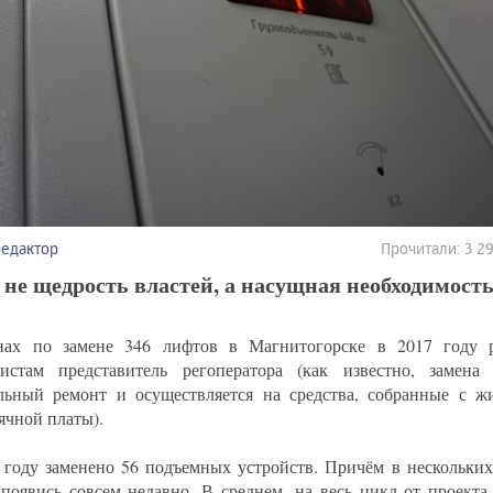
редактор
Прочитали: 3 
 не щедрость властей, а насущная необходимость
ах по замене 346 лифтов в Магнитогорске в 2017 году ра
истам представитель регоператора (как известно, замена
льный ремонт и осуществляется на средства, собранные с жи
ячной платы).
 году заменено 56 подъемных устройств. Причём в нескольких
появись совсем недавно. В среднем, на весь цикл от проекта