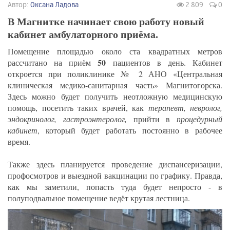
Автор:
Оксана Ладова
2 809
0
В Магнитке начинает свою работу новый
кабинет амбулаторного приёма.
Помещение площадью около ста квадратных метров
50
рассчитано на приём
пациентов в день. Кабинет
откроется при поликлинике № 2 АНО «Центральная
клиническая медико-санитарная часть» Магнитогорска.
Здесь можно будет получить неотложную медицинскую
помощь, посетить таких врачей, как
терапевт, невролог,
эндокринолог, гастроэнтеролог,
прийти в
процедурный
кабинет
, который будет работать постоянно в рабочее
время.
Также здесь планируется проведение диспансеризации,
профосмотров и выездной вакцинации по графику. Правда,
как мы заметили, попасть туда будет непросто - в
полуподвальное помещение ведёт крутая лестница.