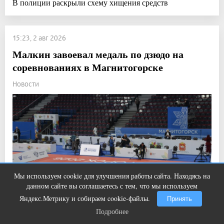
В полиции раскрыли схему хищения средств
15:23, 2 авг 2026
Малкин завоевал медаль по дзюдо на
соревнованиях в Магнитогорске
Новости
Мы используем cookie для улучшения работы сайта. Находясь на
Ролик из Омска: вы будете смеяться
i
данном сайте вы соглашаетесь с тем, что мы используем
долго
Яндекс.Метрику и собираем cookie-файлы.
Принять
Подробнее
Подробнее