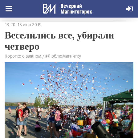
13:20, 18 июн 2019
Веселились все, убирали
четверо
Коротко о важном / #ЛюблюМагнитку