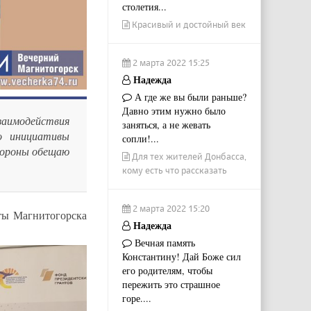
столетия...
Красивый и достойный век
2 марта 2022 15:25
Надежда
А где же вы были раньше?
Давно этим нужно было
аимодействия
заняться, а не жевать
о инициативы
сопли!...
тороны обещаю
Для тех жителей Донбасса,
кому есть что рассказать
2 марта 2022 15:20
ты Магнитогорска
Надежда
Вечная память
Константину! Дай Боже сил
его родителям, чтобы
пережить это страшное
горе....