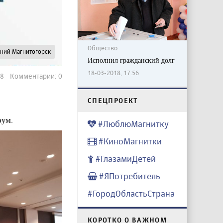
Общество
рний Магнитогорск
Исполнил гражданский долг
18-03-2018, 17:56
48 Комментарии: 0
CПЕЦПРОЕКТ
рум
.
#ЛюблюМагнитку
#КиноМагнитки
#ГлазамиДетей
#ЯПотребитель
#ГородОбластьСтрана
КОРОТКО О ВАЖНОМ