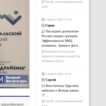
Погиб, исполняя воинский
долг
2 марта 2022 13:54
Гарик
Последнее десятилетие
Россия говорит оружием.
Эффективность МИД
незаметна. Армия и флот...
Владимир Путин дал
новую установку министру
обороны Шойгу
2 марта 2022 13:22
Сергей
Константину Царствие
небесное и Вечная память
!!!...
Погиб, исполняя воинский
 гражданского
долг