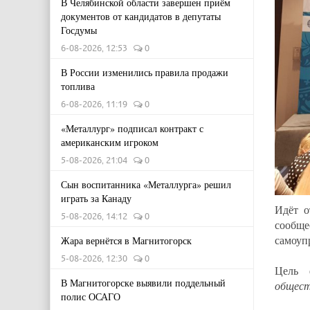
В Челябинской области завершен приём
документов от кандидатов в депутаты
Госдумы
6-08-2026, 12:53
0
В России изменились правила продажи
топлива
6-08-2026, 11:19
0
«Металлург» подписал контракт с
американским игроком
5-08-2026, 21:04
0
Сын воспитанника «Металлурга» решил
играть за Канаду
Идёт о
5-08-2026, 14:12
0
сообщ
самоуп
Жара вернётся в Магнитогорск
5-08-2026, 12:30
0
Цель
В Магнитогорске выявили поддельный
общест
полис ОСАГО