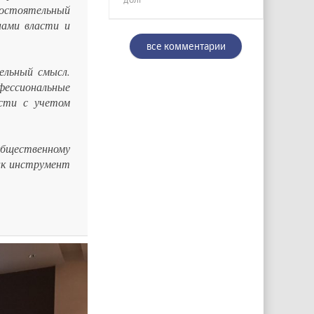
мостоятельный
нами власти и
все комментарии
ельный смысл.
фессиональные
ости с учетом
 общественному
ак инструмент