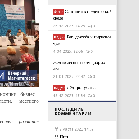
Сенсация в студенческой
ФОТО
среде
26-12-2025, 14:28
0
Бег, дружба и цирковое
ВИДЕО
чудо
4-04-2025, 22:06
0
Желаю десять тысяч добрых
дел
21-01-2025, 22:42
0
Лёд тронулся…
ВИДЕО
номики, бизнес -
18-12-2023, 15:34
0
асти, местного
ПОСЛЕДНИЕ
КОММЕНТАРИИ
ества, развитие
2 марта 2022 17:57
Ннн