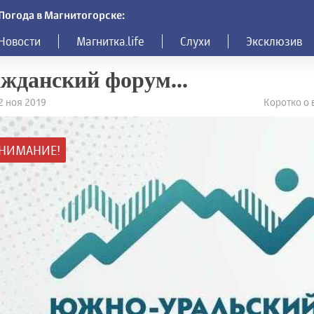
Погода в Магнитогорске:
Новости
Магнитка.life
Слухи
Эксклюзив
жданский форум...
12 ноя 2019
Коротко о
НИМАНИЕ!