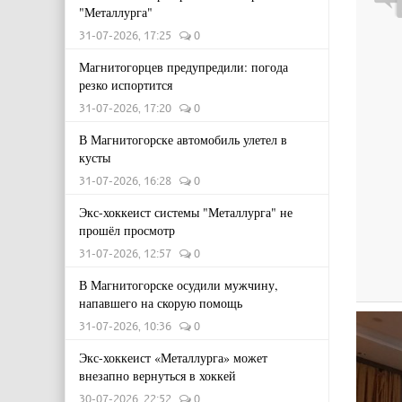
"Металлурга"
31-07-2026, 17:25
0
Магнитогорцев предупредили: погода
резко испортится
31-07-2026, 17:20
0
В Магнитогорске автомобиль улетел в
кусты
31-07-2026, 16:28
0
Экс-хоккеист системы "Металлурга" не
прошёл просмотр
31-07-2026, 12:57
0
В Магнитогорске осудили мужчину,
напавшего на скорую помощь
31-07-2026, 10:36
0
Экс-хоккеист «Металлурга» может
внезапно вернуться в хоккей
30-07-2026, 22:52
0