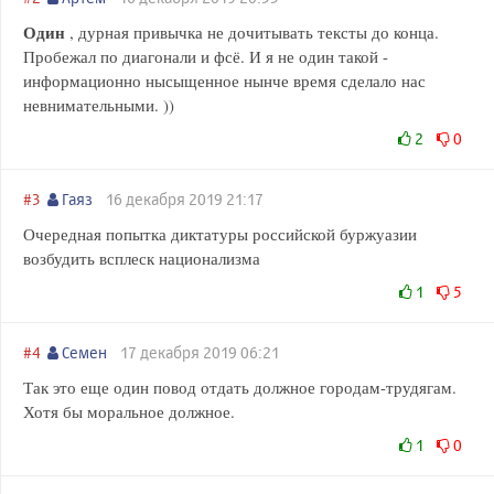
Один
, дурная привычка не дочитывать тексты до конца.
Пробежал по диагонали и фсё. И я не один такой -
информационно нысыщенное нынче время сделало нас
невнимательными. ))
2
0
#3
Гаяз
16 декабря 2019 21:17
Очередная попытка диктатуры российской буржуазии
возбудить всплеск национализма
1
5
#4
Семен
17 декабря 2019 06:21
Так это еще один повод отдать должное городам-трудягам.
Хотя бы моральное должное.
1
0