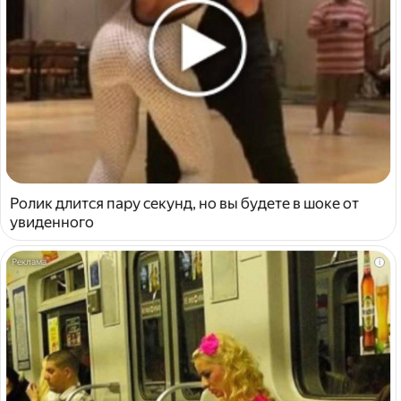
Ролик длится пару секунд, но вы будете в шоке от
увиденного
i