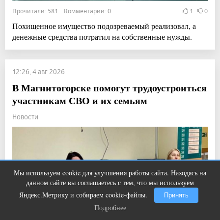
Прочитали: 581 Комментарии: 0
1
0
Похищенное имущество подозреваемый реализовал, а
денежные средства потратил на собственные нужды.
12:26, 4 авг 2026
В Магнитогорске помогут трудоустроиться
участникам СВО и их семьям
Новости
Мы используем cookie для улучшения работы сайта. Находясь на
Ржу не переставая, это видео
i
данном сайте вы соглашаетесь с тем, что мы используем
пересмотришь не раз
Яндекс.Метрику и собираем cookie-файлы.
Принять
Подробнее
Подробнее