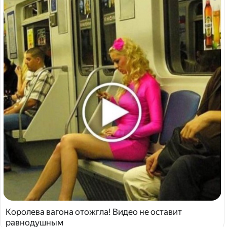
Королева вагона отожгла! Видео не оставит
равнодушным