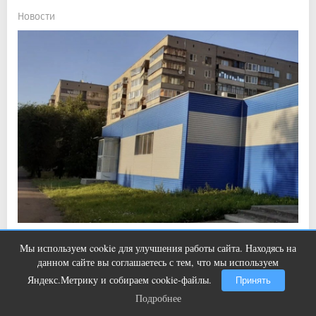
Новости
Прочитали: 800 Комментарии: 0
0
0
Мы используем cookie для улучшения работы сайта. Находясь на
Ржу не переставая, это видео
i
Его оценили в 160 миллионов рублей.
данном сайте вы соглашаетесь с тем, что мы используем
пересмотришь не раз
Яндекс.Метрику и собираем cookie-файлы.
Принять
Подробнее
Подробнее
22:50, 6 авг 2026