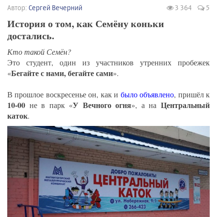
Автор:
Сергей Вечерний
3 364
5
История о том, как Семёну коньки
достались.
Кто такой Семён?
Это студент, один из участников утренних пробежек
Бегайте с нами, бегайте сами
«
».
В прошлое воскресенье он, как и
было объявлено
, пришёл к
10-00
У Вечного огня
Центральный
не в парк «
», а на
каток
.