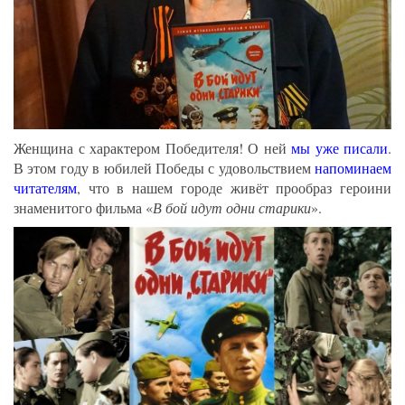
Женщина с характером Победителя! О ней
мы уже писали
.
В этом году в юбилей Победы с удовольствием
напоминаем
читателям
, что в нашем городе живёт прообраз героини
знаменитого фильма «
В бой идут одни старики
».