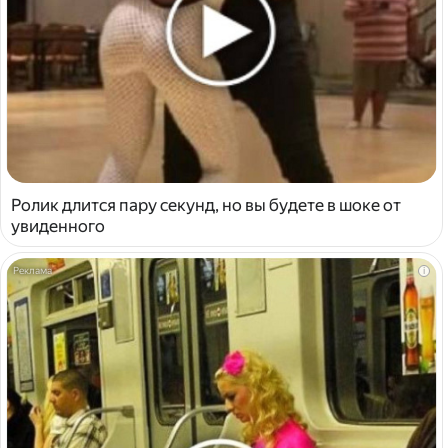
Ролик длится пару секунд, но вы будете в шоке от
увиденного
i