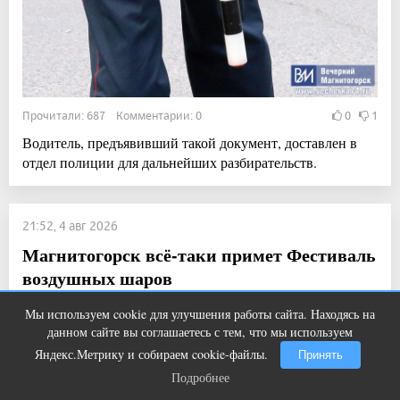
Прочитали: 687 Комментарии: 0
0
1
Водитель, предъявивший такой документ, доставлен в
отдел полиции для дальнейших разбирательств.
21:52, 4 авг 2026
Магнитогорск всё-таки примет Фестиваль
воздушных шаров
Новости
Мы используем cookie для улучшения работы сайта. Находясь на
Ржу не переставая, это видео
i
данном сайте вы соглашаетесь с тем, что мы используем
пересмотришь не раз
Яндекс.Метрику и собираем cookie-файлы.
Принять
Подробнее
Подробнее