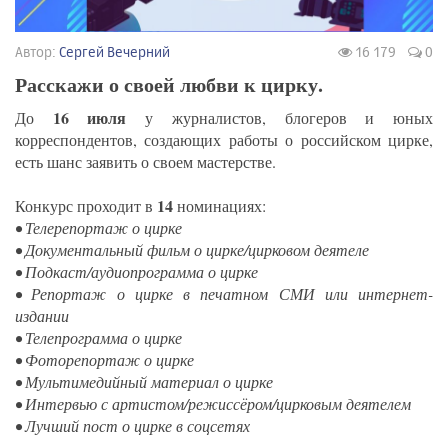
Автор:
Сергей Вечерний
16 179
0
Расскажи о своей любви к цирку.
16 июля
До
у журналистов, блогеров и юных
корреспондентов, создающих работы о российском цирке,
есть шанс заявить о своем мастерстве.
14
Конкурс проходит в
номинациях:
• Телерепортаж о цирке
• Документальный фильм о цирке/цирковом деятеле
• Подкаст/аудиопрограмма о цирке
• Репортаж о цирке в печатном СМИ или интернет-
издании
• Телепрограмма о цирке
• Фоторепортаж о цирке
• Мультимедийный материал о цирке
• Интервью с артистом/режиссёром/цирковым деятелем
• Лучший пост о цирке в соцсетях