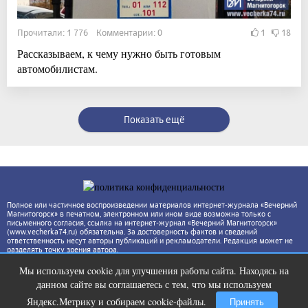
Прочитали: 1 776 Комментарии: 0
1
18
Рассказываем, к чему нужно быть готовым
автомобилистам.
Показать ещё
Полное или частичное воспроизведении материалов интернет-журнала «Вечерний
Магнитогорск» в печатном, электронном или ином виде возможна только с
письменного согласия, ссылка на интернет-журнал «Вечерний Магнитогорск»
(www.vecherka74.ru) обязательна. За достоверность фактов и сведений
ответственность несут авторы публикаций и рекламодатели. Редакция может не
разделять точку зрения автора.
Мы используем cookie для улучшения работы сайта. Находясь на
Этот трюк уничтожает грибок за 5
i
данном сайте вы соглашаетесь с тем, что мы используем
дней!
Яндекс.Метрику и собираем cookie-файлы.
Принять