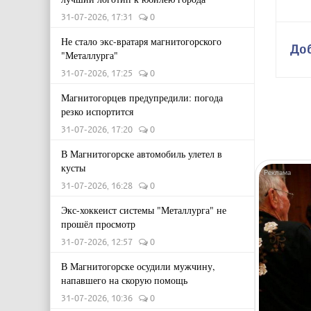
31-07-2026, 17:31
0
Не стало экс-вратаря магнитогорского
До
"Металлурга"
31-07-2026, 17:25
0
Магнитогорцев предупредили: погода
резко испортится
31-07-2026, 17:20
0
В Магнитогорске автомобиль улетел в
кусты
31-07-2026, 16:28
0
Экс-хоккеист системы "Металлурга" не
прошёл просмотр
31-07-2026, 12:57
0
В Магнитогорске осудили мужчину,
напавшего на скорую помощь
31-07-2026, 10:36
0