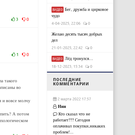
Бег, дружба и цирковое
ВИДЕО
чудо
3
0
4-04-2025, 22:06
0
Желаю десять тысяч добрых
дел
21-01-2025, 22:42
0
1
0
Лёд тронулся…
ВИДЕО
18-12-2023, 15:34
0
ПОСЛЕДНИЕ
ла такого
КОММЕНТАРИИ
вписаны во
2 марта 2022 17:57
 и вовсе молчу
Ннн
купить? А потом
Кто сказал что не
работает??? Сегодня
сихологическом
оплачивал покупки,никаких
проблем!...