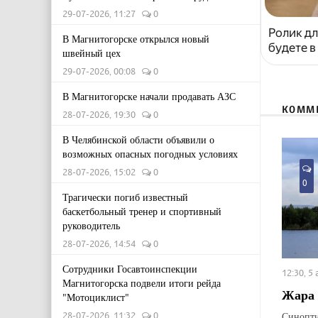
29-07-2026, 11:27
0
Ролик дл
В Магнитогорске открылся новый
будете в
швейный цех
29-07-2026, 00:08
0
В Магнитогорске начали продавать АЗС
КОММ
28-07-2026, 19:30
0
В Челябинской области объявили о
возможных опасных погодных условиях
28-07-2026, 15:02
0
0
Трагически погиб известный
баскетбольный тренер и спортивный
руководитель
28-07-2026, 14:54
0
Сотрудники Госавтоинспекции
12:30, 5
Магнитогорска подвели итоги рейда
Жара 
"Мотоциклист"
Синопти
28-07-2026, 11:32
0