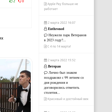
2
0
Apple Pay больше не
работает
2 марта 2022 16:07
Enthroned
Неужели парк Ветеранов
ях
в 2023 году?...
С 4 по 14 марта!
2 марта 2022 15:52
i
Ветеран
Лично был знаком
поздравлял с 99 летием со
дня рождения и
договорились отметить
столетия...
Красивый и достойный век