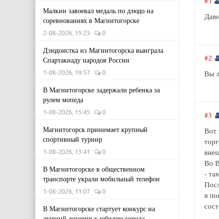
#1
Малкин завоевал медаль по дзюдо на
Давн
соревнованиях в Магнитогорске
2-08-2026, 15:23
0
Дзюдоистка из Магнитогорска выиграла
#2
Спартакиаду народов России
1-08-2026, 19:57
0
Вы л
В Магнитогорске задержали ребенка за
рулем мопеда
1-08-2026, 15:45
0
#3
Магнитогорск принимает крупный
Вот 
спортивный турнир
торг
внеш
1-08-2026, 13:41
0
Во В
В Магнитогорске в общественном
- та
транспорте украли мобильный телефон
Посл
1-08-2026, 11:07
0
я по
сост
В Магнитогорске стартует конкурс на
лучший логотип к юбилею города