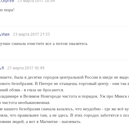
Сергей
23 марта 2017 20:04
о пора!
Имя
23 марта 2017 21:55
учше сначала очистите все а потом хвалитесь
Я
27 марта 2017 10:49
знаете, была в десятке городов центральной России и нигде не виде
ового безобразия. В Питере не отыщешь торговый центр - они так 
ний облик - в глаза не бросаются.
ладимире и Великом Новгороде чистота и порядок. Уж про Минск я
м чистота необыкновенная.
е нашего безобразия сначала казалось, что неудобно - где же всё 
няла, что правильнее там, а не здесь. В этих городах заботятся о п
оянии людей, а вот в Магнитке - наплевать.