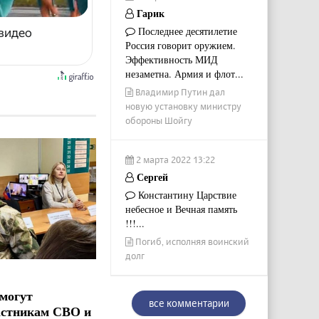
Гарик
Последнее десятилетие
 видео
Россия говорит оружием.
Эффективность МИД
незаметна. Армия и флот...
Владимир Путин дал
новую установку министру
обороны Шойгу
2 марта 2022 13:22
Сергей
Константину Царствие
небесное и Вечная память
!!!...
Погиб, исполняя воинский
долг
могут
все комментарии
астникам СВО и