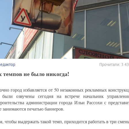
редактор
Прочитали: 3 4
 темпов не было никогда!
очно город избавляется от 50 незаконных рекламных конструк
 были озвучены сегодня на встрече начальник управлени
троительства администрации города Ильи Рассохи с представи
е занимаются печатью баннеров.
м, чтобы выдержать такой темп, приходится работать в три смен