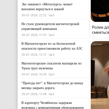
Экс-хоккеист «Металлурга» может
внезапно вернуться в хоккей
30-07-2026, 22:52
0
Не стало руководителя магнитогорской
Ролик дл
управляющей компании
смеяться
30-07-2026, 17:35
0
В Магнитогорске из-за беспилотной
опасности приостановили работу на АЗС
30-07-2026, 13:13
0
Магнитогорские спасатели вытащили из
Урала труп мужчины
29-07-2026, 16:30
0
"Проезда нет": в Магнитогорске до конца
месяца закрыта дорога
29-07-2026, 13:49
0
В аэропорту Челябинска задержан
мужчина с компьютерным оборудованием