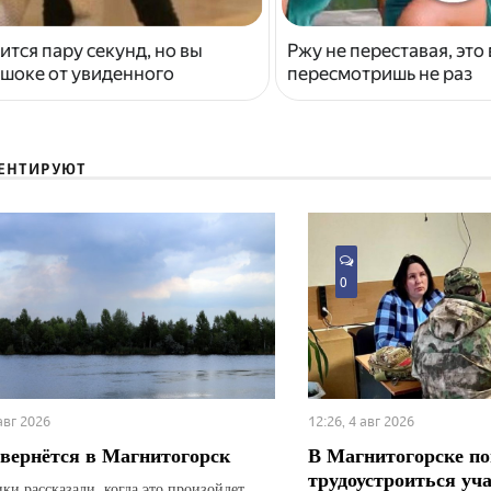
ится пару секунд, но вы
Ржу не переставая, это
 шоке от увиденного
пересмотришь не раз
ЕНТИРУЮТ
0
 авг 2026
12:26, 4 авг 2026
вернётся в Магнитогорск
В Магнитогорске по
трудоустроиться уч
ки рассказали, когда это произойдет.