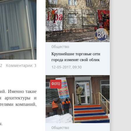
Общество
Крупнейшие торговые сети
города изменят свой облик
32 Комментарии: 3
12-05-2017, 09:30
ФОТО
ций. Именно такие
я архитектуры и
телями компаний,
ы.
Общество