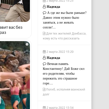
2 марта 2022 15:25
Надежда
А где же вы были раньше?
Давно этим нужно было
заняться, а не жевать
сопли!...
авит вас без
раз
Для тех жителей Донбасса,
кому есть что рассказать
i
2 марта 2022 15:20
Надежда
Вечная память
Константину! Дай Боже сил
его родителям, чтобы
пережить это страшное
горе....
Погиб, исполняя воинский
долг
2 марта 2022 13:54