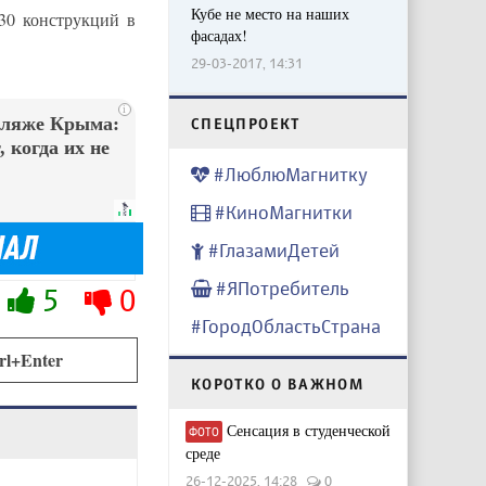
Кубе не место на наших
30 конструкций в
фасадах!
29-03-2017, 14:31
i
пляже Крыма:
CПЕЦПРОЕКТ
 когда их не
#ЛюблюМагнитку
#КиноМагнитки
#ГлазамиДетей
#ЯПотребитель
5
0
#ГородОбластьСтрана
rl+Enter
КОРОТКО О ВАЖНОМ
Сенсация в студенческой
ФОТО
среде
26-12-2025, 14:28
0