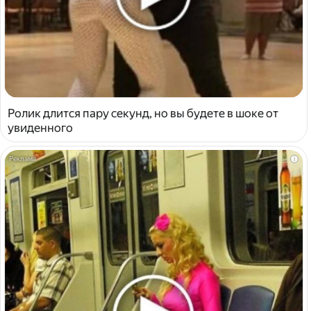
Ролик длится пару секунд, но вы будете в шоке от
увиденного
i