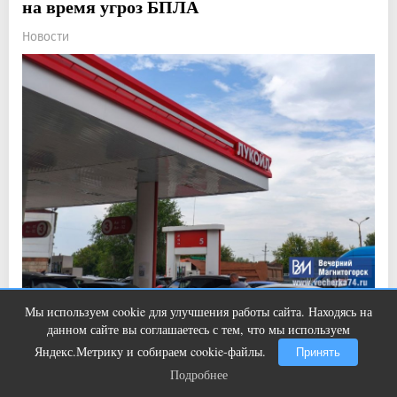
на время угроз БПЛА
Новости
Прочитали: 4 509 Комментарии: 0
13
6
Мы используем cookie для улучшения работы сайта. Находясь на
Этот танец невесты оставит вас без
i
данном сайте вы соглашаетесь с тем, что мы используем
слов! Пересмотрела 10 раз
В компании рассказали, для чего это делается.
Яндекс.Метрику и собираем cookie-файлы.
Принять
Подробнее
Подробнее