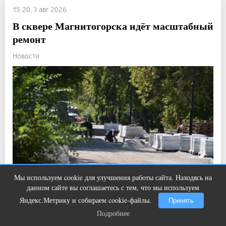
15:20, 3 авг 2026
В сквере Магнитогорска идёт масштабный
ремонт
Новости
Мы используем cookie для улучшения работы сайта. Находясь на
Ржу не переставая, это видео
i
данном сайте вы соглашаетесь с тем, что мы используем
пересмотришь не раз
Яндекс.Метрику и собираем cookie-файлы.
Принять
Прочитали: 1 950 Комментарии: 0
5
3
Подробнее
Подробнее
Ход работ оценили первые лица города.