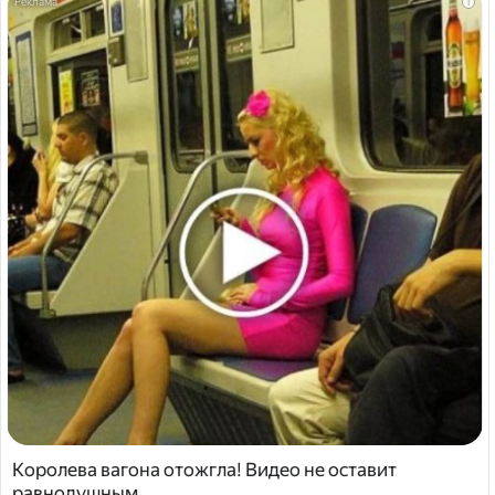
i
Королева вагона отожгла! Видео не оставит
равнодушным