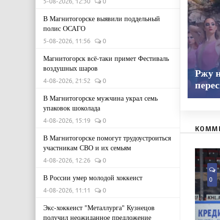
5-08-2026, 12:30
0
В Магнитогорске выявили поддельный
полис ОСАГО
5-08-2026, 11:56
0
Магнитогорск всё-таки примет Фестиваль
воздушных шаров
Ржу н
4-08-2026, 21:52
0
пере
В Магнитогорске мужчина украл семь
упаковок шоколада
4-08-2026, 15:19
0
КОММ
В Магнитогорске помогут трудоустроиться
участникам СВО и их семьям
4-08-2026, 12:26
0
В России умер молодой хоккеист
0
4-08-2026, 11:11
0
Экс-хоккеист "Металлурга" Кузнецов
получил неожиданное предложение