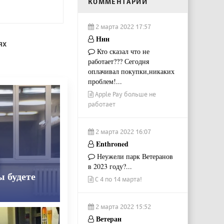
КОММЕНТАРИИ
2 марта 2022 17:57
Ннн
ях
Кто сказал что не
работает??? Сегодня
оплачивал покупки,никаких
проблем!...
Apple Pay больше не
работает
2 марта 2022 16:07
Enthroned
Неужели парк Ветеранов
в 2023 году?...
ы будете
С 4 по 14 марта!
2 марта 2022 15:52
Ветеран