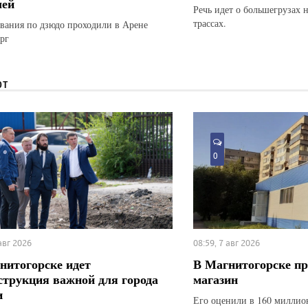
лей
Речь идет о большегрузах 
трассах.
вания по дзюдо проходили в Арене
рг
ЮТ
0
 авг 2026
08:59, 7 авг 2026
нитогорске идет
В Магнитогорске п
струкция важной для города
магазин
и
Его оценили в 160 миллио