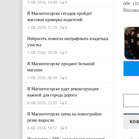
обе ст
7-08-2026, 16:00
0
Носова
В Магнитогорске сегодня пройдет
массовая проверка водителей
7-08-2026, 11:55
0
Нейросеть помогла оштрафовать владельца
участка
7-08-2026, 10:30
0
В Магнитогорске продают большой
магазин
7-08-2026, 08:59
0
В Магнитогорске идет реконструкция
важной для города дороги
6-08-2026, 22:50
0
В Магнитогорске цены на новостройки
резко выросли
КО
6-08-2026, 14:57
0
Инспекторы ДПС продолжают проводить