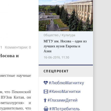
Общество / Культура
МГТУ им. Носова – один из
лучших вузов Европы и
261 Комментарии: 0
Азии
Носова и
16-06-2016, 11:30
CПЕЦПРОЕКТ
овместные научные
#ЛюблюМагнитку
#КиноМагнитки
м, что Пекинский
 ВУЗов Китая, он
#ГлазамиДетей
«металлургия» и
еудивительно, что
#ЯПотребитель