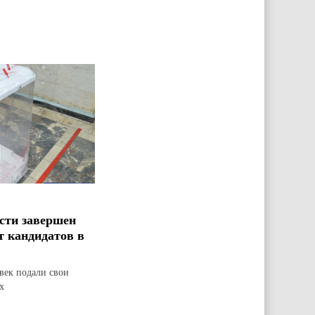
сти завершен
т кандидатов в
овек подали свои
х