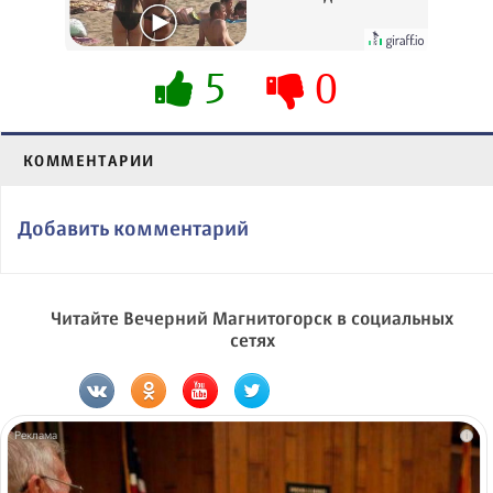
вытворяют, когда
их не видят...
5
0
КОММЕНТАРИИ
Добавить комментарий
Читайте Вечерний Магнитогорск в социальных
сетях
i