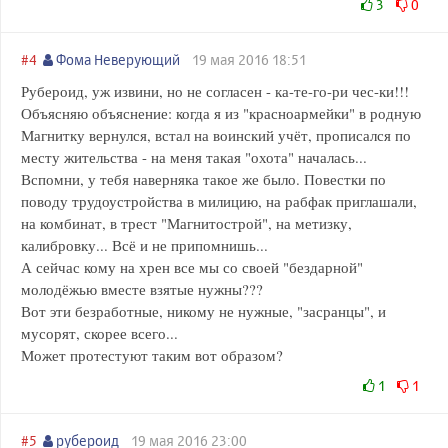
3
0
#4
Фома Неверующий
19 мая 2016 18:51
Рубероид, уж извини, но не согласен - ка-те-го-ри чес-ки!!!
Объясняю объяснение: когда я из "красноармейки" в родную
Магнитку вернулся, встал на воинский учёт, прописался по
месту жительства - на меня такая "охота" началась...
Вспомни, у тебя наверняка такое же было. Повестки по
поводу трудоустройства в милицию, на рабфак приглашали,
на комбинат, в трест "Магнитострой", на метизку,
калибровку... Всё и не припомнишь...
А сейчас кому на хрен все мы со своей "бездарной"
молодёжью вместе взятые нужны???
Вот эти безработные, никому не нужные, "засранцы", и
мусорят, скорее всего...
Может протестуют таким вот образом?
1
1
#5
рубероид
19 мая 2016 23:00