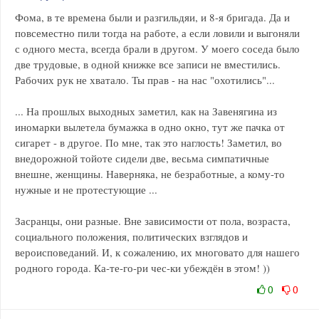
Фома, в те времена были и разгильдяи, и 8-я бригада. Да и
повсеместно пили тогда на работе, а если ловили и выгоняли
с одного места, всегда брали в другом. У моего соседа было
две трудовые, в одной книжке все записи не вместились.
Рабочих рук не хватало. Ты прав - на нас "охотились"...
... На прошлых выходных заметил, как на Завенягина из
иномарки вылетела бумажка в одно окно, тут же пачка от
сигарет - в другое. По мне, так это наглость! Заметил, во
внедорожной тойоте сидели две, весьма симпатичные
внешне, женщины. Наверняка, не безработные, а кому-то
нужные и не протестующие ...
Засранцы, они разные. Вне зависимости от пола, возраста,
социального положения, политических взглядов и
вероисповеданий. И, к сожалению, их многовато для нашего
родного города. Ка-те-го-ри чес-ки убеждён в этом! ))
0
0