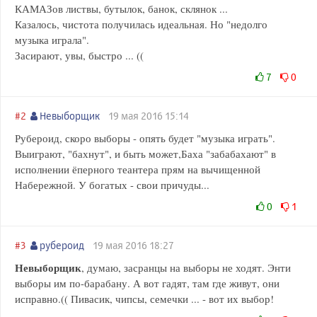
КАМАЗов листвы, бутылок, банок, склянок ...
Казалось, чистота получилась идеальная. Но "недолго
музыка играла".
Засирают, увы, быстро ... ((
7
0
#2
Невыборщик
19 мая 2016 15:14
Рубероид, скоро выборы - опять будет "музыка играть".
Выиграют, "бахнут", и быть может,Баха "забабахают" в
исполнении ёперного теантера прям на вычищенной
Набережной. У богатых - свои причуды...
0
1
#3
рубероид
19 мая 2016 18:27
Невыборщик
, думаю, засранцы на выборы не ходят. Энти
выборы им по-барабану. А вот гадят, там где живут, они
исправно.(( Пивасик, чипсы, семечки ... - вот их выбор!