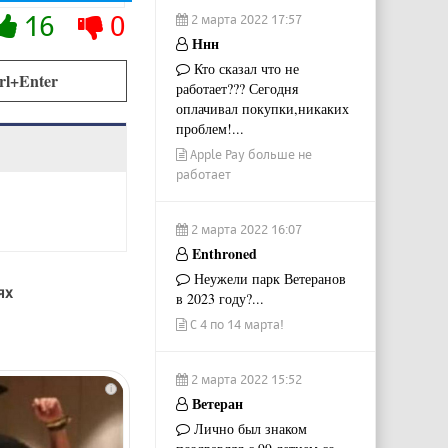
16
0
2 марта 2022 17:57
Ннн
Кто сказал что не
rl+Enter
работает??? Сегодня
оплачивал покупки,никаких
проблем!...
Apple Pay больше не
работает
2 марта 2022 16:07
Enthroned
Неужели парк Ветеранов
ях
в 2023 году?...
С 4 по 14 марта!
2 марта 2022 15:52
i
Ветеран
Лично был знаком