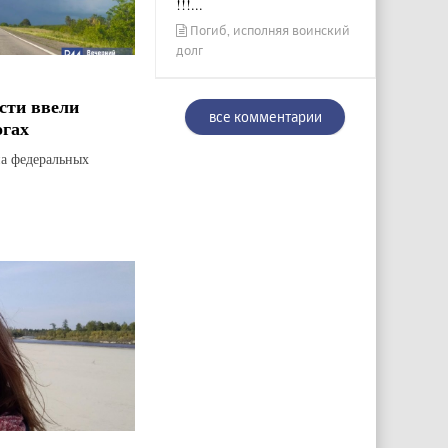
!!!...
Погиб, исполняя воинский
долг
сти ввели
все комментарии
огах
на федеральных