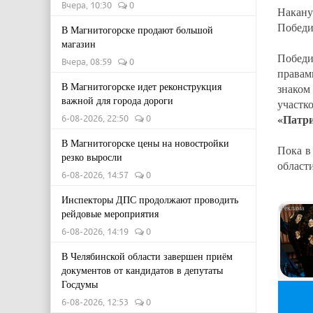
Вчера, 10:30
0
Накан
Победи
В Магнитогорске продают большой
магазин
Победи
Вчера, 08:59
0
правам
В Магнитогорске идет реконструкция
знаком
важной для города дороги
участ
«Патр
6-08-2026, 22:50
0
В Магнитогорске цены на новостройки
Пока в
резко выросли
област
6-08-2026, 14:57
0
Инспекторы ДПС продолжают проводить
рейдовые мероприятия
6-08-2026, 14:19
0
В Челябинской области завершен приём
документов от кандидатов в депутаты
Госдумы
6-08-2026, 12:53
0