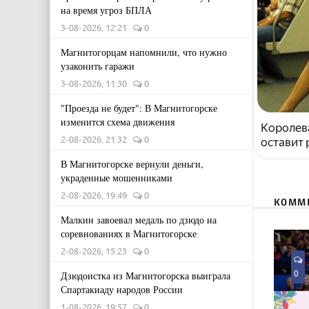
на время угроз БПЛА
3-08-2026, 12:21
0
Магнитогорцам напомнили, что нужно
узаконить гаражи
3-08-2026, 11:30
0
"Проезда не будет": В Магнитогорске
изменится схема движения
Королева
2-08-2026, 21:32
0
оставит
В Магнитогорске вернули деньги,
украденные мошенниками
2-08-2026, 19:49
0
КОММ
Малкин завоевал медаль по дзюдо на
соревнованиях в Магнитогорске
2-08-2026, 15:23
0
0
Дзюдоистка из Магнитогорска выиграла
Спартакиаду народов России
1-08-2026, 19:57
0