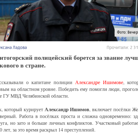
Фото: Вече
Оксана Ладова
Прочитали: 2 
итогорский полицейский борется за звание луч
кового в стране.
ссказывали о капитане полиции
Александре Ишимове
, кот
овым на областном уровне. Победить ему помогли люди, прогол
те ГУ МВД Челябинской области.
Александр Ишимов
к, который курирует
, включает посёлки Ж
верный. Работа в посёлках проста и сложна одновременно: зд
руга, но зато и больше личных конфликтов. Участковый работае
0 лет, за это время раскрыл 14 преступлений.