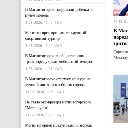
В Магнитогорске задержали ребенка за
рулем мопеда
16:18, 8
1-08-2026, 15:45
0
В Маг
Магнитогорск принимает крупный
народ
спортивный турнир
зрите
1-08-2026, 13:41
0
Соревно
В Магнитогорске в общественном
Металлу
транспорте украли мобильный телефон
1-08-2026, 11:07
0
В Магнитогорске стартует конкурс на
лучший логотип к юбилею города
31-07-2026, 17:31
0
0
Не стало экс-вратаря магнитогорского
"Металлурга"
31-07-2026, 17:25
0
Магнитогорцев предупредили: погода