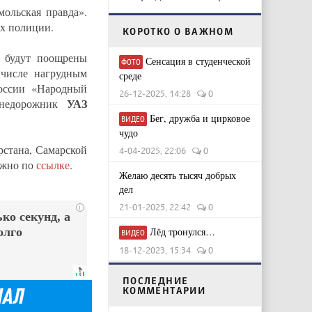
мольская правда».
ых полиции.
КОРОТКО О ВАЖНОМ
а будут поощрены
Сенсация в студенческой
ФОТО
числе нагрудным
среде
оссии «Народный
26-12-2025, 14:28
0
УАЗ
внедорожник
Бег, дружба и цирковое
ВИДЕО
чудо
рстана, Самарской
4-04-2025, 22:06
0
ожно по
ссылке
.
Желаю десять тысяч добрых
дел
21-01-2025, 22:42
0
i
ко секунд, а
олго
Лёд тронулся…
ВИДЕО
18-12-2023, 15:34
0
ПОСЛЕДНИЕ
КОММЕНТАРИИ