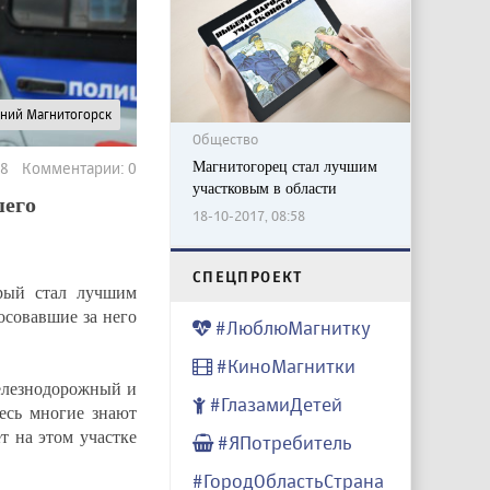
рний Магнитогорск
Общество
Магнитогорец стал лучшим
318 Комментарии: 0
участковым в области
шего
18-10-2017, 08:58
CПЕЦПРОЕКТ
орый стал лучшим
осовавшие за него
#ЛюблюМагнитку
#КиноМагнитки
елезнодорожный и
#ГлазамиДетей
есь многие знают
т на этом участке
#ЯПотребитель
#ГородОбластьСтрана