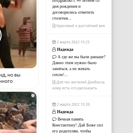
поздравлял с 99 летием со
дня рождения и
договорились отметить
столетия...
Красивый и достойный век
2 марта 2022 15:25
Надежда
А где же вы были раньше?
Давно этим нужно было
заняться, а не жевать
сопли!...
нд, но вы
енного
Для тех жителей Донбасса,
кому есть что рассказать
i
2 марта 2022 15:20
Надежда
Вечная память
Константину! Дай Боже сил
его родителям, чтобы