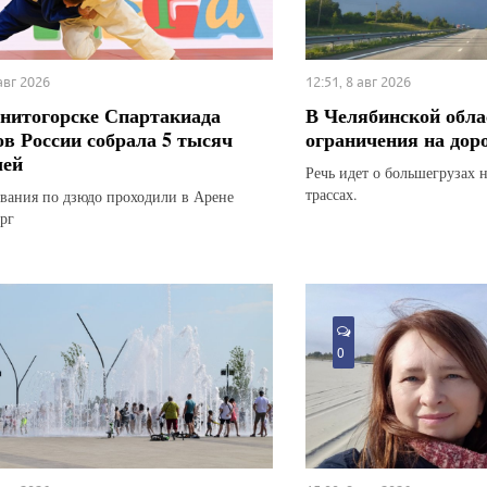
 авг 2026
12:51, 8 авг 2026
нитогорске Спартакиада
В Челябинской обла
ов России собрала 5 тысяч
ограничения на дор
лей
Речь идет о большегрузах 
трассах.
вания по дзюдо проходили в Арене
рг
0