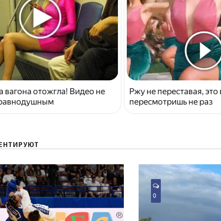
 вагона отожгла! Видео не
Ржу не переставая, это
 равнодушным
пересмотришь не раз
ЕНТИРУЮТ
0