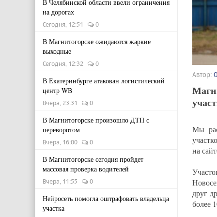
В Челябинской области ввели ограничения
на дорогах
Сегодня, 12:51
0
В Магнитогорске ожидаются жаркие
выходные
Сегодня, 12:32
0
Автор:
В Екатеринбурге атакован логистический
Магн
центр WB
участ
Вчера, 23:31
0
В Магнитогорске произошло ДТП с
Мы ра
переворотом
участк
Вчера, 16:00
0
на сай
В Магнитогорске сегодня пройдет
массовая проверка водителей
Участо
Новосе
Вчера, 11:55
0
друг д
Нейросеть помогла оштрафовать владельца
более 1
участка