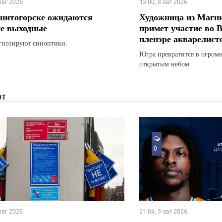
 авг 2026
15:00, 8 авг 2026
нитогорске ожидаются
Художница из Магн
е выходные
примет участие во 
пленэре акварелист
гнозируют синоптики.
Югра превратится в огром
открытым небом
ЮТ
0
 авг 2026
21:04, 5 авг 2026