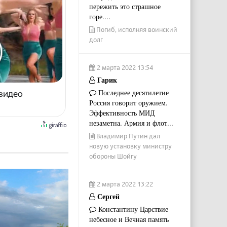
пережить это страшное
горе....
Погиб, исполняя воинский
долг
2 марта 2022 13:54
Гарик
Последнее десятилетие
 видео
Россия говорит оружием.
Эффективность МИД
незаметна. Армия и флот...
Владимир Путин дал
новую установку министру
обороны Шойгу
2 марта 2022 13:22
Сергей
Константину Царствие
небесное и Вечная память