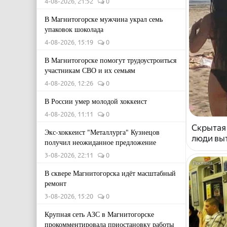
4-08-2026, 21:52
0
В Магнитогорске мужчина украл семь
упаковок шоколада
4-08-2026, 15:19
0
В Магнитогорске помогут трудоустроиться
участникам СВО и их семьям
4-08-2026, 12:26
0
В России умер молодой хоккеист
4-08-2026, 11:11
0
Скрытая
Экс-хоккеист "Металлурга" Кузнецов
люди выт
получил неожиданное предложение
3-08-2026, 22:11
0
В сквере Магнитогорска идёт масштабный
ремонт
3-08-2026, 15:20
0
Крупная сеть АЗС в Магнитогорске
прокомментировала приостановку работы