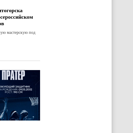
итогорска
Всероссийском
ов
ную мастерскую под