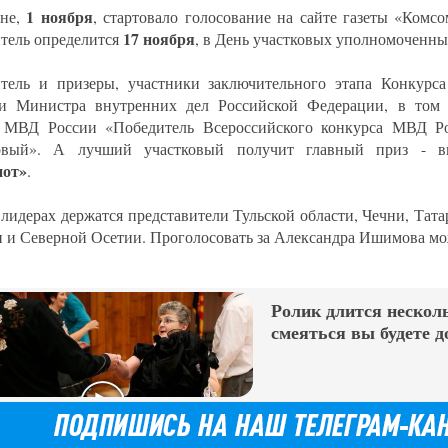
1 ноября
уне,
, стартовало голосование на сайте газеты «Комсо
17 ноября
тель определится
, в День участковых уполномоченн
тель и призеры, участники заключительного этапа Конкурс
и Министра внутренних дел Российской Федерации, в том 
 МВД России «Победитель Всероссийского конкурса МВД Р
ковый». А лучший участковый получит главный приз - 
иот»
.
 лидерах держатся представители Тульской области, Чечни, Тата
и и Северной Осетии. Проголосовать за Александра Ишимова м
Ролик длится несколь
смеяться вы будете д