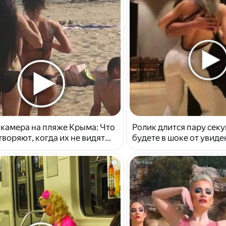
 камера на пляже Крыма: Что
Ролик длится пару секу
воряют, когда их не видят...
будете в шоке от увид
i