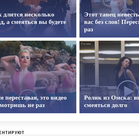
к длится несколько
Этот танец невест
д, а смеяться вы будете
вас без слов! Пере
раз
е переставая, это видео
Ролик из Омска: в
смотришь не раз
смеяться долго
ЕНТИРУЮТ