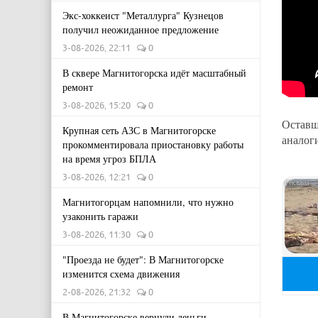
Экс-хоккеист "Металлурга" Кузнецов
получил неожиданное предложение
3-08-2026, 22:11
0
В сквере Магнитогорска идёт масштабный
ремонт
3-08-2026, 15:20
0
Оставш
Крупная сеть АЗС в Магнитогорске
аналог
прокомментировала приостановку работы
на время угроз БПЛА
3-08-2026, 12:21
0
Магнитогорцам напомнили, что нужно
узаконить гаражи
3-08-2026, 11:30
0
"Проезда не будет": В Магнитогорске
изменится схема движения
2-08-2026, 21:32
0
В Магнитогорске вернули деньги,