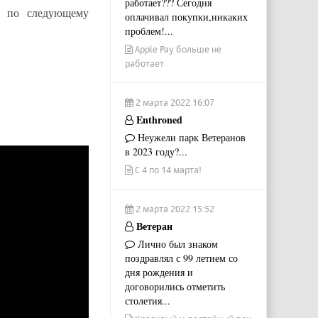
работает??? Сегодня
ь по следующему
оплачивал покупки,никаких
проблем!...
Apple Pay больше не
работает
2 марта 2022 16:07
Enthroned
Неужели парк Ветеранов
в 2023 году?...
С 4 по 14 марта!
2 марта 2022 15:52
Ветеран
Лично был знаком
поздравлял с 99 летием со
дня рождения и
договорились отметить
столетия...