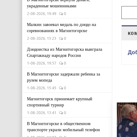
украденные мошенниками
2-08-2026, 19:49
0
Малкин завоевал медаль по дзюдо на
соревнованиях в Магнитогорске
КО
2-08-2026, 15:23
0
Дзюдоистка из Магнитогорска выиграла
До
Спартакиаду народов России
1-08-2026, 19:57
0
В Магнитогорске задержали ребенка за
рулем мопеда
1-08-2026, 15:45
0
Магнитогорск принимает крупный
спортивный турнир
1-08-2026, 13:41
0
В Магнитогорске в общественном
транспорте украли мобильный телефон