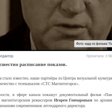
Фото: кадр из фильма "П
редактор
Прочитали: 3 9
звестно расписание показов.
м стало известно, наши партнёры из Центра визуальной культу
ничество с телеканалом «СТС Магнитогорск».
ности, в эфире канала покажут документальный фильм «Пам
Игорем Гончаровым
 магнитогорским режиссером
по архивн
инаниям современников легендарного директора.