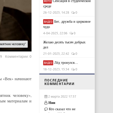
Сенсация в студенческой
ФОТО
среде
26-12-2025, 14:28
0
Бег, дружба и цирковое
ВИДЕО
чудо
4-04-2025, 22:06
0
Желаю десять тысяч добрых
амятник человеку"
дел
21-01-2025, 22:42
0
89 Комментарии: 0
Лёд тронулся…
ВИДЕО
18-12-2023, 15:34
0
ры «Век» начинают
ПОСЛЕДНИЕ
КОММЕНТАРИИ
ятник человеку»,
2 марта 2022 17:57
ым материалам и
Ннн
Кто сказал что не