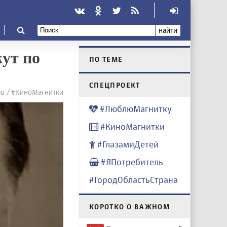
найти
ут по
ПО ТЕМЕ
CПЕЦПРОЕКТ
о / #КиноМагнитки
#ЛюблюМагнитку
#КиноМагнитки
#ГлазамиДетей
#ЯПотребитель
#ГородОбластьСтрана
КОРОТКО О ВАЖНОМ