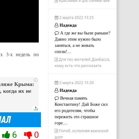
Красивый и достойный век
2 марта 2022 15:25
Надежда
А где же вы были раньше?
Давно этим нужно было
заняться, а не жевать
сопли!...
х 3-х недель по
Для тех жителей Донбасса,
кому есть что рассказать
i
2 марта 2022 15:20
пляже Крыма:
Надежда
 когда их не
Вечная память
Константину! Дай Боже сил
его родителям, чтобы
пережить это страшное
горе....
Погиб, исполняя воинский
6
0
долг