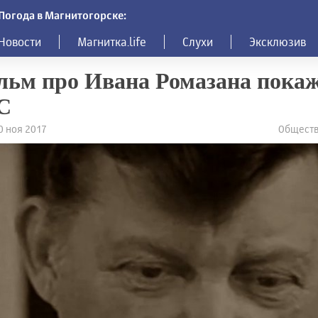
Погода в Магнитогорске:
Новости
Магнитка.life
Слухи
Эксклюзив
ьм про Ивана Ромазана покаж
С
20 ноя 2017
Обществ