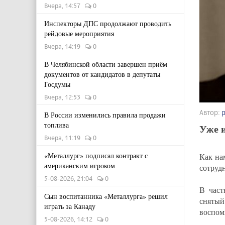
Вчера, 14:57
0
Инспекторы ДПС продолжают проводить
рейдовые мероприятия
Вчера, 14:19
0
В Челябинской области завершен приём
документов от кандидатов в депутаты
Госдумы
Вчера, 12:53
0
Автор:
В России изменились правила продажи
топлива
Уже и
Вчера, 11:19
0
«Металлург» подписал контракт с
Как на
американским игроком
сотруд
5-08-2026, 21:04
0
В част
Сын воспитанника «Металлурга» решил
снятый
играть за Канаду
воспом
5-08-2026, 14:12
0