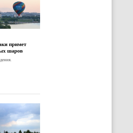
аки примет
ых шаров
дения.