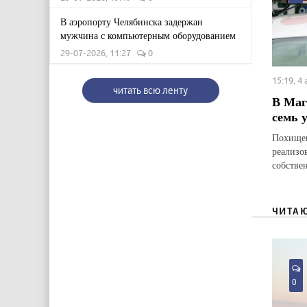
В аэропорту Челябинска задержан
мужчина с компьютерным оборудованием
29-07-2026, 11:27
0
15:19, 4
читать всю ленту
В Маг
семь 
Похищен
реализо
собстве
ЧИТА
0