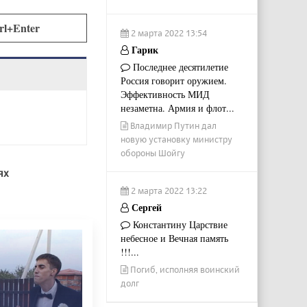
rl+Enter
2 марта 2022 13:54
Гарик
Последнее десятилетие
Россия говорит оружием.
Эффективность МИД
незаметна. Армия и флот...
Владимир Путин дал
новую установку министру
обороны Шойгу
ях
2 марта 2022 13:22
Сергей
Константину Царствие
небесное и Вечная память
!!!...
Погиб, исполняя воинский
долг