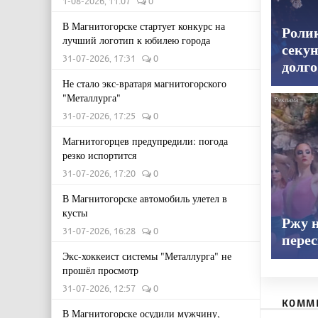
1-08-2026, 11:07
0
В Магнитогорске стартует конкурс на
Роли
лучший логотип к юбилею города
секун
31-07-2026, 17:31
0
долго
Не стало экс-вратаря магнитогорского
"Металлурга"
31-07-2026, 17:25
0
Магнитогорцев предупредили: погода
резко испортится
31-07-2026, 17:20
0
В Магнитогорске автомобиль улетел в
кусты
Ржу н
31-07-2026, 16:28
0
пере
Экс-хоккеист системы "Металлурга" не
прошёл просмотр
31-07-2026, 12:57
0
КОММ
В Магнитогорске осудили мужчину,