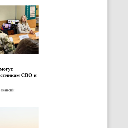
могут
астникам СВО и
вакансий