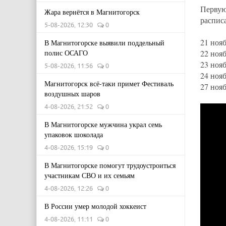
Перву
Жара вернётся в Магнитогорск
распис
5-08-2026, 12:30
0
21 нояб
В Магнитогорске выявили поддельный
полис ОСАГО
22 нояб
23 нояб
5-08-2026, 11:56
0
24 нояб
Магнитогорск всё-таки примет Фестиваль
27 нояб
воздушных шаров
4-08-2026, 21:52
0
В Магнитогорске мужчина украл семь
упаковок шоколада
4-08-2026, 15:19
0
В Магнитогорске помогут трудоустроиться
участникам СВО и их семьям
4-08-2026, 12:26
0
В России умер молодой хоккеист
4-08-2026, 11:11
0