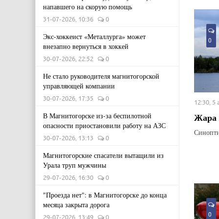
напавшего на скорую помощь
31-07-2026, 10:36
0
Экс-хоккеист «Металлурга» может
0
внезапно вернуться в хоккей
30-07-2026, 22:52
0
Не стало руководителя магнитогорской
управляющей компании
30-07-2026, 17:35
0
12:30, 5
Жара 
В Магнитогорске из-за беспилотной
опасности приостановили работу на АЗС
Синопти
30-07-2026, 13:13
0
Магнитогорские спасатели вытащили из
Урала труп мужчины
29-07-2026, 16:30
0
"Проезда нет": в Магнитогорске до конца
месяца закрыта дорога
0
29-07-2026, 13:49
0