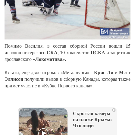
15
Помимо Василия, в состав сборной России вошли
СКА
10
ЦСКА
игроков питерского
,
хоккеистов
и защитник
«Локомотива».
ярославского
Крис Ли
Мэтт
Кстати, ещё двое игроков «Металлурга» -
и
Эллисон
получили вызов в сборную Канады, которая также
примет участие в «Кубке Первого канала».
_
i
Скрытая камера
на пляже Крыма:
Что люди
вытворяют, когда