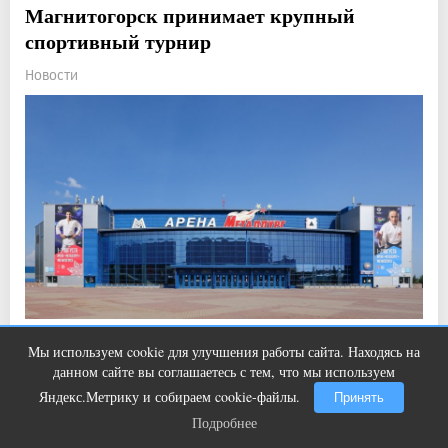
Магнитогорск принимает крупный
спортивный турнир
Новости
Прочитали: 2 478 Комментарии: 0
5
1
Мы используем cookie для улучшения работы сайта. Находясь на
Ролик из Омска: вы будете смеяться
i
В город приехали лучшие дзюдоисты России.
данном сайте вы соглашаетесь с тем, что мы используем
долго
Яндекс.Метрику и собираем cookie-файлы.
Принять
Подробнее
Подробнее
Показать ещё