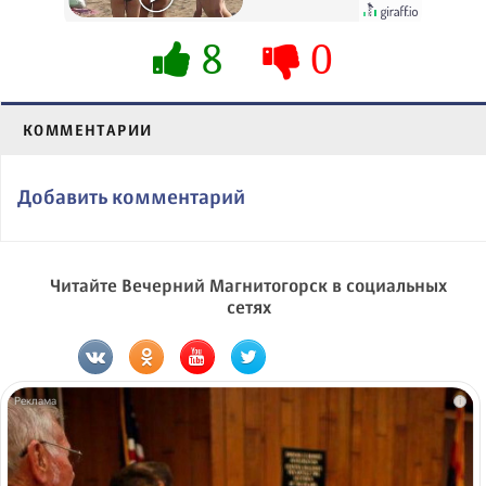
их не видят...
8
0
КОММЕНТАРИИ
Добавить комментарий
Читайте Вечерний Магнитогорск в социальных
сетях
i