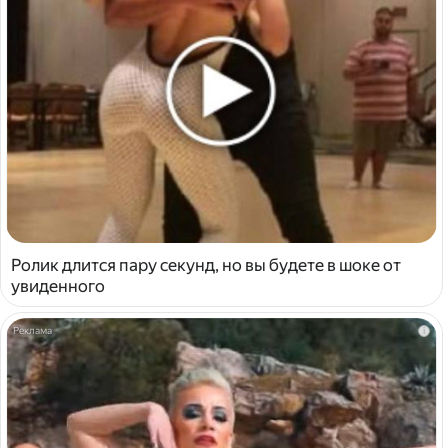
Ролик длится пару секунд, но вы будете в шоке от
увиденного
i