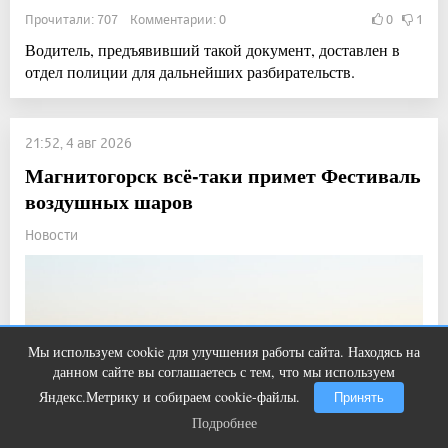
Прочитали: 707 Комментарии: 0
0
1
Водитель, предъявивший такой документ, доставлен в
отдел полиции для дальнейших разбирательств.
21:52, 4 авг 2026
Магнитогорск всё-таки примет Фестиваль
воздушных шаров
Новости
Мы используем cookie для улучшения работы сайта. Находясь на
Этот танец невесты оставит вас без
i
данном сайте вы соглашаетесь с тем, что мы используем
слов! Пересмотрела 10 раз
Яндекс.Метрику и собираем cookie-файлы.
Принять
Подробнее
Подробнее