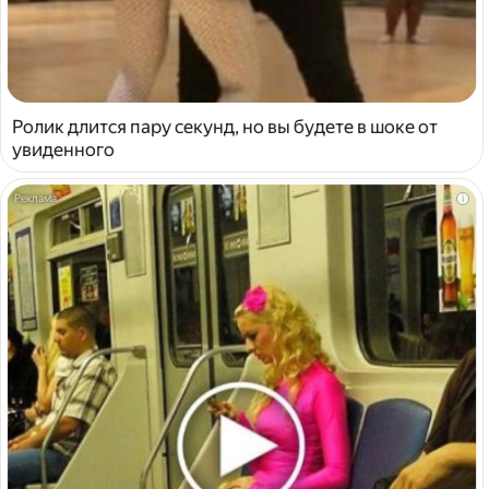
Ролик длится пару секунд, но вы будете в шоке от
увиденного
i