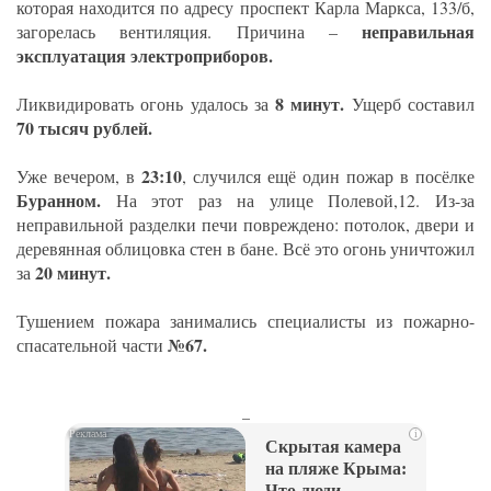
которая находится по адресу проспект Карла Маркса, 133/б,
неправильная
загорелась вентиляция. Причина –
эксплуатация электроприборов.
8 минут.
Ликвидировать огонь удалось за
Ущерб составил
70 тысяч рублей.
23:10
Уже вечером, в
, случился ещё один пожар в посёлке
Буранном.
На этот раз на улице Полевой,12. Из-за
неправильной разделки печи повреждено: потолок, двери и
деревянная облицовка стен в бане. Всё это огонь уничтожил
20 минут.
за
Тушением пожара занимались специалисты из пожарно-
№67.
спасательной части
_
i
Скрытая камера
на пляже Крыма:
Что люди