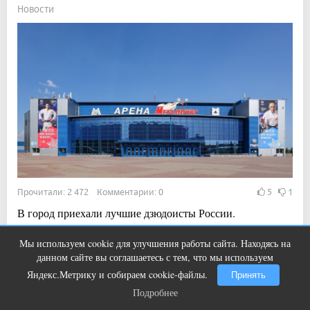
Новости
Прочитали: 2 472 Комментарии: 0
5
1
В город приехали лучшие дзюдоисты России.
Мы используем cookie для улучшения работы сайта. Находясь на
Ролик из Омска: вы будете смеяться
i
данном сайте вы соглашаетесь с тем, что мы используем
долго
11:07, 1 авг 2026
Яндекс.Метрику и собираем cookie-файлы.
Принять
В Магнитогорске в общественном
Подробнее
Подробнее
транспорте украли мобильный телефон