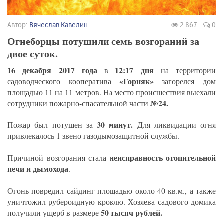
Автор:
Вячеслав Кавелин
2 867
0
Огнеборцы потушили семь возгораний за
двое суток.
16 декабря 2017 года
12:17 дня
в
на территории
«Горняк»
садоводческого кооператива
загорелся дом
площадью 11 на 11 метров. На место происшествия выехали
№24.
сотрудники пожарно-спасательной части
30 минут.
Пожар был потушен за
Для ликвидации огня
привлекалось 1 звено газодымозащитной службы.
неисправность отопительной
Причиной возгорания стала
печи и дымохода
.
Огонь повредил сайдинг площадью около 40 кв.м., а также
уничтожил рубероидную кровлю. Хозяева садового домика
50 тысяч рублей.
получили ущерб в размере