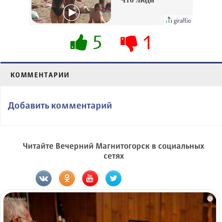
вытворяют, когда
их не видят...
5
1
КОММЕНТАРИИ
Добавить комментарий
Читайте Вечерний Магнитогорск в социальных
сетях
i