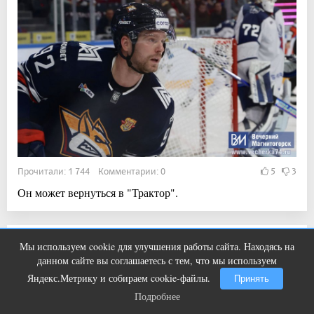
Прочитали: 1 744 Комментарии: 0
5
3
Он может вернуться в "Трактор".
15:20, 3 авг 2026
Мы используем cookie для улучшения работы сайта. Находясь на
Этот танец невесты оставит вас без
i
данном сайте вы соглашаетесь с тем, что мы используем
В сквере Магнитогорска идёт масштабный
слов! Пересмотрела 10 раз
Яндекс.Метрику и собираем cookie-файлы.
Принять
ремонт
Подробнее
Подробнее
Новости