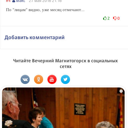
#4
Макс
27 мая 2016 21:16
По "лицам" видно, уже месяц отмечают...
2
0
Добавить комментарий
Читайте Вечерний Магнитогорск в социальных
сетях
i