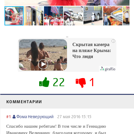
_
i
Скрытая камера
на пляже Крыма:
Что люди
вытворяют, когда
их не видят...
22
1
КОММЕНТАРИИ
#1
Фома Неверующий
27 мая 2016 15:15
Спасибо нашим ребятам! В том числе и Геннадию
Ивановичу Величкину, благодаря которому, и был