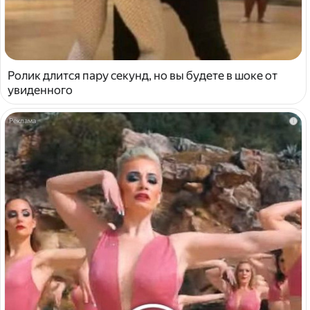
Ролик длится пару секунд, но вы будете в шоке от
увиденного
i