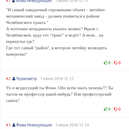
#1
Фома Неверующий
1 июня 2016 12:11
"И самый ожидаемый горожанами объект - литейно-
механический завод - должен появиться в районе
Челябинского тракта."
А поточнее координаты указать можно? Рядом с
Челябинском, куда тот "тракт" и ведёт? А мож... на
перепутье где?
Где тот самый "район", в котором литейку возводить
намерены?
0
0
#2
Термометр
1 июня 2016 12:27
Ух и вездесущий ты Фома. Обо всём знать хочешь!!! Ты
часом не профессор какой-нибудь? Или профессорский
сынок?
0
0
#3
Фома Неверующий
1 июня 2016 12:54