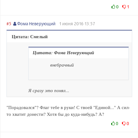
0
1
#5
Фома Неверующий
1 июня 2016 13:57
Цитата: Смелый
Цитата: Фома Неверующий
внебрачный
Я сразу это понял...
"Порадовался"? Флаг тебе в руки! С твоей "Единой..." А сил-
то хватит донести? Хотя бы до куда-нибудь? А?
0
0