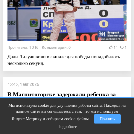
Прочитали: 1 316 Комментарии: 0
14
1
Дали Лилуашвили в финале для победы понадобилось
несколько секунд.
15:45, 1 авг 2026
В Магнитогорске задержали ребенка за
рулем мопеда
Мы используем cookie для улучшения работы сайта. Находясь на
Ролик из Омска: вы будете смеяться
i
данном сайте вы соглашаетесь с тем, что мы используем
Новости
долго
Яндекс.Метрику и собираем cookie-файлы.
Принять
Подробнее
Подробнее