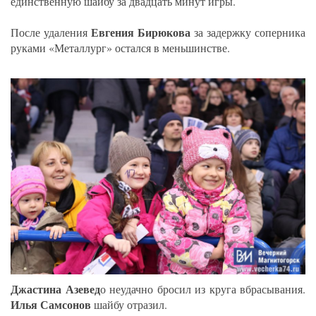
единственную шайбу за двадцать минут игры.
Евгения Бирюкова
После удаления
за задержку соперника
руками «Металлург» остался в меньшинстве.
Джастина Азевед
о неудачно бросил из круга вбрасывания.
Илья Самсонов
шайбу отразил.