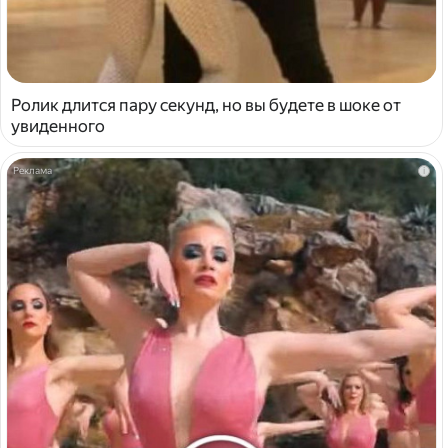
Ролик длится пару секунд, но вы будете в шоке от
увиденного
i