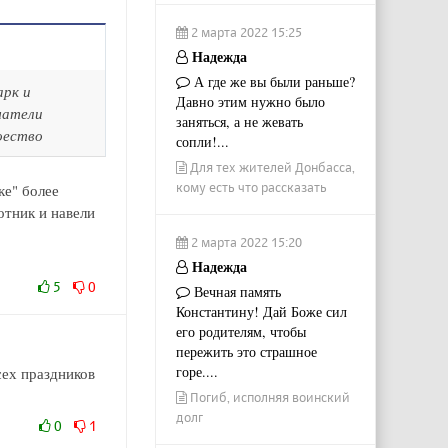
2 марта 2022 15:25
Надежда
А где же вы были раньше?
арк и
Давно этим нужно было
матели
заняться, а не жевать
оество
сопли!...
Для тех жителей Донбасса,
кому есть что рассказать
ке" более
отник и навели
2 марта 2022 15:20
Надежда
5
0
Вечная память
Константину! Дай Боже сил
его родителям, чтобы
пережить это страшное
горе....
сех праздников
Погиб, исполняя воинский
долг
0
1