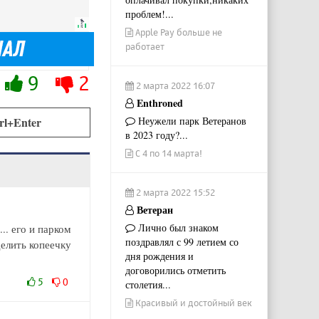
проблем!...
Apple Pay больше не
работает
9
2
2 марта 2022 16:07
Enthroned
Неужели парк Ветеранов
rl+Enter
в 2023 году?...
С 4 по 14 марта!
2 марта 2022 15:52
Ветеран
Лично был знаком
.. его и парком
поздравлял с 99 летием со
делить копеечку
дня рождения и
договорились отметить
5
0
столетия...
Красивый и достойный век