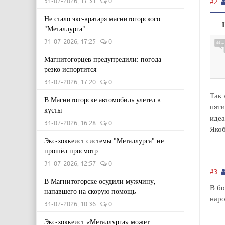
31-07-2026, 17:31
0
#2
Не стало экс-вратаря магнитогорского
"Металлурга"
31-07-2026, 17:25
0
Магнитогорцев предупредили: погода
резко испортится
31-07-2026, 17:20
0
Так 
В Магнитогорске автомобиль улетел в
пяти
кусты
идеа
31-07-2026, 16:28
0
Яко
Экс-хоккеист системы "Металлурга" не
прошёл просмотр
31-07-2026, 12:57
0
#3
В Магнитогорске осудили мужчину,
В бо
напавшего на скорую помощь
наро
31-07-2026, 10:36
0
Экс-хоккеист «Металлурга» может