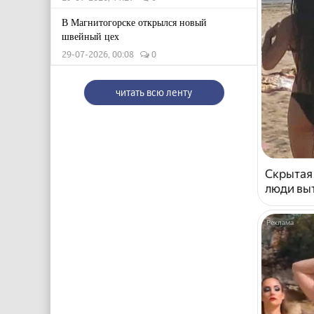
В Магнитогорске открылся новый
швейный цех
29-07-2026, 00:08
0
читать всю ленту
Скрытая
люди выт