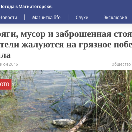
Погода в Магнитогорске:
Новости
Магнитка.life
Слухи
Эксклюзив
яги, мусор и заброшенная стоя
ели жалуются на грязное поб
ала
1 июн 2016
Общество
ОТО