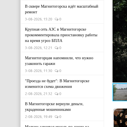
В сквере Магнитогорска идёт масштабный
ремонт
3-08-2026, 15:20
0
Крупная сеть АЗС в Магнитогорске
прокомментировала приостановку работы
на время угроз БПЛА
3-08-2026, 12:21
0
Магнитогорцам напомнили, что нужно
узаконить гаражи
3-08-2026, 11:30
0
"Проезда не будет": В Магнитогорске
изменится схема движения
2-08-2026, 21:32
0
В Магнитогорске вернули деньги,
украденные мошенниками
2-08-2026, 19:49
0
Малкин завоевал медаль по дзюдо на