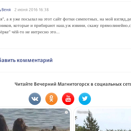
Веня
2 июня 2016 16:38
я", а я уже посылал на этот сайт фотки симпотных, на мой взгляд,д
ников, которые и прибирают наш,уж извини, скажу прямолинейно,с
ёрке" чёй-то не интресно это...
бавить комментарий
Читайте Вечерний Магнитогорск в социальных сет
i