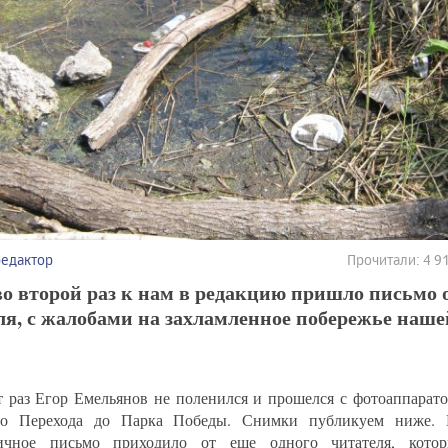
редактор
Прочитали: 4 
о второй раз к нам в редакцию пришло письмо 
ля, с жалобами на захламленное побережье наш
т раз Егор Емельянов не поленился и прошелся с фотоаппарато
о Перехода до Парка Победы. Снимки публикуем ниже. 
гичное письмо приходило от еще одного читателя, котор