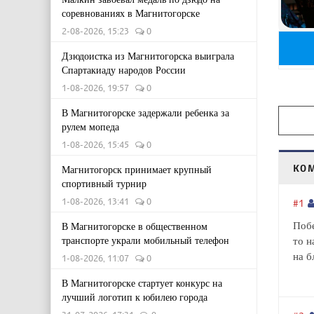
соревнованиях в Магнитогорске
2-08-2026, 15:23
0
Дзюдоистка из Магнитогорска выиграла
Спартакиаду народов России
1-08-2026, 19:57
0
В Магнитогорске задержали ребенка за
рулем мопеда
1-08-2026, 15:45
0
КО
Магнитогорск принимает крупный
спортивный турнир
1-08-2026, 13:41
0
#1
Побе
В Магнитогорске в общественном
транспорте украли мобильный телефон
то н
на б
1-08-2026, 11:07
0
В Магнитогорске стартует конкурс на
лучший логотип к юбилею города