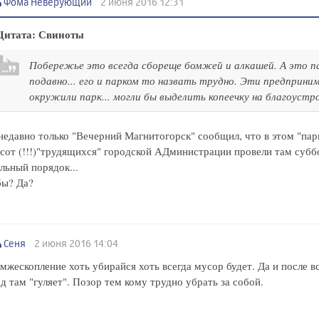
Фома Неверующий
2 июня 2016 12:31
Цитата: Свиноты
Побережье это всегда сбореще бомжей и алкашей. А это п
подавно... его и парком то назвать трудно. Эти предприни
окружили парк... могли бы выделить копеечку на благоустр
недавно только "Вечерний Магнитогорск" сообщил, что в этом "пар
сот (!!!)"трудящихся" городской АДминистрации провели там субб
льный порядок...
бы? Да?
Сеня
2 июня 2016 14:04
мжескопление хоть убирайся хоть всегда мусор будет. Да и после в
д там "гуляет". Позор тем кому трудно убрать за собой.