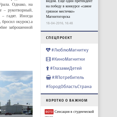
видом. Еще один претендент
Урала. Однако, на
на победу в конкурсе «самое
е – рукотворный,
грязное местечко»
 – гадят. Иногда
Магнитогорска
 бросил окурок).а
18-04-2016, 16:48
обие заброшенной
CПЕЦПРОЕКТ
#ЛюблюМагнитку
#КиноМагнитки
#ГлазамиДетей
#ЯПотребитель
#ГородОбластьСтрана
КОРОТКО О ВАЖНОМ
Сенсация в студенческой
ФОТО
среде