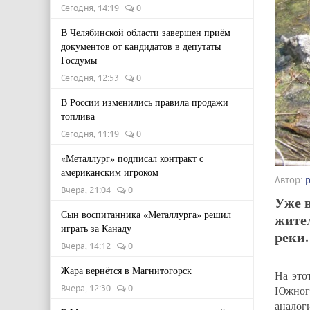
Сегодня, 14:19
0
В Челябинской области завершен приём
документов от кандидатов в депутаты
Госдумы
Сегодня, 12:53
0
В России изменились правила продажи
топлива
Сегодня, 11:19
0
«Металлург» подписал контракт с
американским игроком
Автор:
Вчера, 21:04
0
Уже в
Сын воспитанника «Металлурга» решил
жите
играть за Канаду
реки.
Вчера, 14:12
0
Жара вернётся в Магнитогорск
На это
Вчера, 12:30
0
Южног
анало