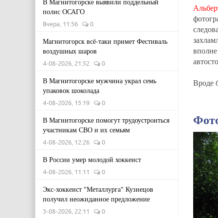
В Магнитогорске выявили поддельный
Альбер
полис ОСАГО
фотогр
Вчера, 11:56
0
следов
захлам
Магнитогорск всё-таки примет Фестиваль
вполне
воздушных шаров
автост
4-08-2026, 21:52
0
В Магнитогорске мужчина украл семь
Вроде б
упаковок шоколада
4-08-2026, 15:19
0
Фот
В Магнитогорске помогут трудоустроиться
участникам СВО и их семьям
4-08-2026, 12:26
0
В России умер молодой хоккеист
4-08-2026, 11:11
0
Экс-хоккеист "Металлурга" Кузнецов
получил неожиданное предложение
3-08-2026, 22:11
0