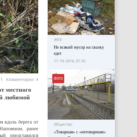
ЖКХ
Не всякий мусор на свалку
едет
17-10-2016, 07:30
ФОТО
911 Комментарии: 4
от местного
ей любимой
м вдоль берега от
Общество
Напомним, ранее
«Товарная» с «нетоварным»
ый представился