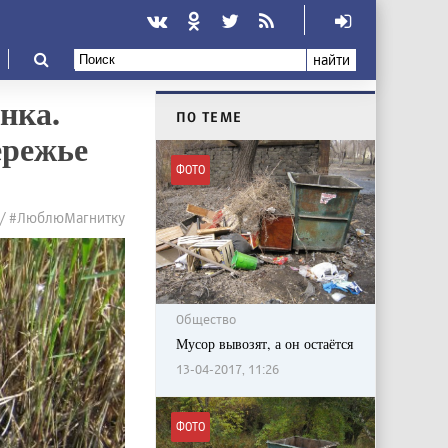
найти
нка.
ПО ТЕМЕ
ережье
ФОТО
 / #ЛюблюМагнитку
Общество
Мусор вывозят, а он остаётся
13-04-2017, 11:26
ФОТО