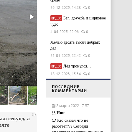
26-12-2025, 14:28
0
Бег, дружба и цирковое
ВИДЕО
чудо
4-04-2025, 22:06
0
Желаю десять тысяч добрых
дел
21-01-2025, 22:42
0
Лёд тронулся…
ВИДЕО
18-12-2023, 15:34
0
ПОСЛЕДНИЕ
КОММЕНТАРИИ
2 марта 2022 17:57
Ннн
i
ко секунд, а
Кто сказал что не
олго
работает??? Сегодня
оплачивал покупки,никаких