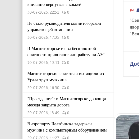
внезапно вернуться в хоккей
#4
30-07-2026, 22:52
0
"Сен
Не стало руководителя магнитогорской
двор
управляющей компании
"Веч
30-07-2026, 17:35
0
В Магнитогорске из-за беспилотной
опасности приостановили работу на АЗС
30-07-2026, 13:13
0
До
Магнитогорские спасатели вытащили из
Урала труп мужчины
29-07-2026, 16:30
0
"Проезда нет": в Магнитогорске до конца
месяца закрыта дорога
29-07-2026, 13:49
0
В аэропорту Челябинска задержан
мужчина с компьютерным оборудованием
29-07-2026, 11:27
0