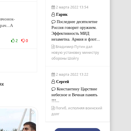
2 марта 2022 13:54
Гарик
евчонок-
Последнее десятилетие
рач...А
Россия говорит оружием.
Эффективность МИД
незаметна. Армия и флот...
2
0
Владимир Путин дал
новую установку министру
обороны Шойгу
2 марта 2022 13:22
Сергей
ях
Константину Царствие
небесное и Вечная память
!!!...
Погиб, исполняя воинский
i
долг