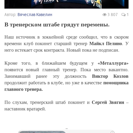
Автор:
Вячеслав Кавелин
3 807
1
В тренерском штабе грядут перемены.
Наш источник в хоккейной среде сообщил, что в скором
Майкл Пелино
времени клуб покинет старший тренер
. У
него истекает срок контракта. Новый пока не подписан.
«Металлурга»
Кроме того, в ближайшем будущем у
появится новый главный тренер. Пока место вакантно.
Виктор Козлов
Занимавший ранее эту должность
помощника
продолжит работать в клубе, но уже в качестве
главного тренера.
Сергей Звягин
По слухам, тренерский штаб покинет и
–
наставник вратарей.
_
i