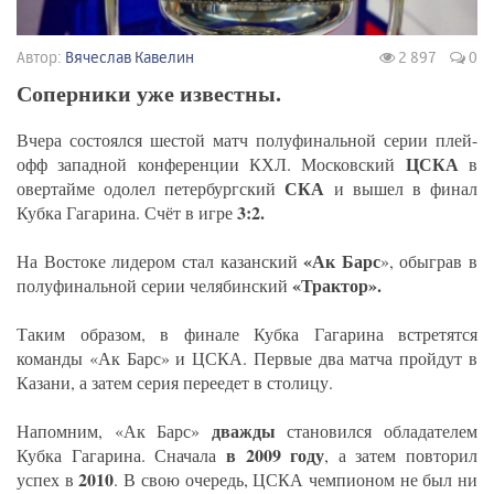
Автор:
Вячеслав Кавелин
2 897
0
Соперники уже известны.
Вчера состоялся шестой матч полуфинальной серии плей-
ЦСКА
офф западной конференции КХЛ. Московский
в
СКА
овертайме одолел петербургский
и вышел в финал
3:2.
Кубка Гагарина. Счёт в игре
«Ак Барс
На Востоке лидером стал казанский
», обыграв в
«Трактор».
полуфинальной серии челябинский
Таким образом, в финале Кубка Гагарина встретятся
команды «Ак Барс» и ЦСКА. Первые два матча пройдут в
Казани, а затем серия переедет в столицу.
дважды
Напомним, «Ак Барс»
становился обладателем
в 2009 году
Кубка Гагарина. Сначала
, а затем повторил
2010
успех в
. В свою очередь, ЦСКА чемпионом не был ни