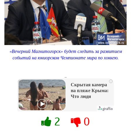
«Вечерний Магнитогорск» будет следить за развитием
событий на юниорском Чемпионате мира по хоккею.
_
i
Скрытая камера
на пляже Крыма:
Что люди
вытворяют, когда
их не видят...
2
0