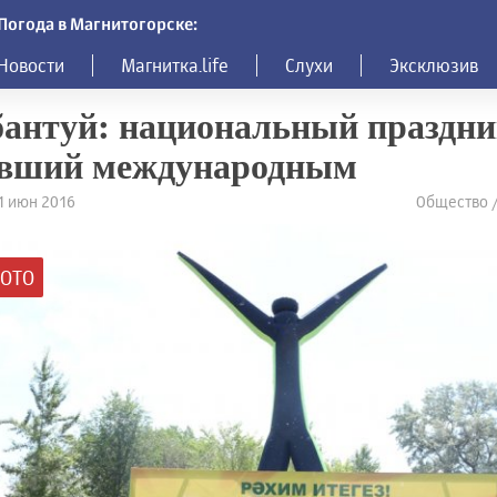
Погода в Магнитогорске:
Новости
Магнитка.life
Слухи
Эксклюзив
антуй: национальный праздни
авший международным
11 июн 2016
Общество /
ОТО