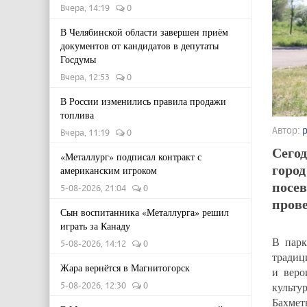
Вчера, 14:19
0
В Челябинской области завершен приём
документов от кандидатов в депутаты
Госдумы
Вчера, 12:53
0
В России изменились правила продажи
топлива
Автор:
Вчера, 11:19
0
Сегод
«Металлург» подписал контракт с
город
американским игроком
посев
5-08-2026, 21:04
0
прове
Сын воспитанника «Металлурга» решил
играть за Канаду
В парк
5-08-2026, 14:12
0
традиц
Жара вернётся в Магнитогорск
и веро
культу
5-08-2026, 12:30
0
Бахмет