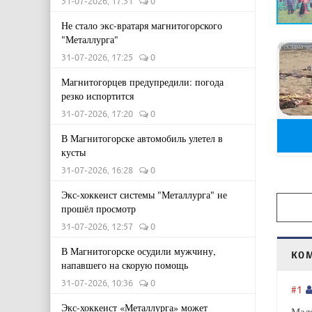
31-07-2026, 17:31
0
Не стало экс-вратаря магнитогорского
"Металлурга"
31-07-2026, 17:25
0
Магнитогорцев предупредили: погода
резко испортится
31-07-2026, 17:20
0
В Магнитогорске автомобиль улетел в
кусты
31-07-2026, 16:28
0
Экс-хоккеист системы "Металлурга" не
прошёл просмотр
31-07-2026, 12:57
0
В Магнитогорске осудили мужчину,
КО
напавшего на скорую помощь
31-07-2026, 10:36
0
#1
Экс-хоккеист «Металлурга» может
Мало