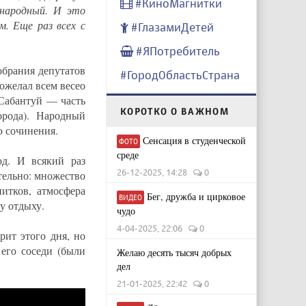
#КиноМагнитки
ународный. И это
. Еще раз всех с
#ГлазамиДетей
#ЯПотребитель
брания депутатов
#ГородОбластьСтрана
ожелал всем весео
(Сабантуй — часть
КОРОТКО О ВАЖНОМ
рода). Народный
о сочинения.
Сенсация в студенческой
ФОТО
среде
од. И всякий раз
26-12-2025, 14:28
0
тельно: множество
итков, атмосфера
Бег, дружба и цирковое
ВИДЕО
у отдыху.
чудо
4-04-2025, 22:06
0
рит этого дня, но
 его соседи (были
Желаю десять тысяч добрых
дел
21-01-2025, 22:42
0