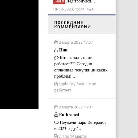
Лёд тронулся…
ВИДЕО
18-12-2023, 15:34
0
ПОСЛЕДНИЕ
КОММЕНТАРИИ
2 марта 2022 17:57
Ннн
Кто сказал что не
работает??? Сегодня
оплачивал покупки,никаких
проблем!...
Apple Pay больше не
работает
2 марта 2022 16:07
Enthroned
Неужели парк Ветеранов
в 2023 году?...
С 4 по 14 марта!