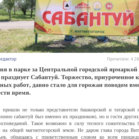
редактор
Прочитали: 4 2
ня в парке за Центральной городской ярмаркой
 празднует Сабантуй. Торжество, приуроченное
ных работ, давно стало для горожан поводом вме
сти время.
 пришли не только представители башкирской и татарской н
ионно сабантуй был именно их праздником), но и гости други
исповеданий. Такое возможно в силу тесного сожительства 
р на общей магнитогорской земле. Не даром глава города Ви
ьев, обращаясь с приветственным словом ко всем пришедш