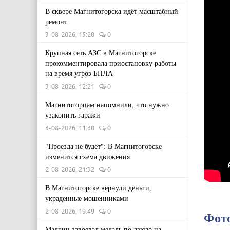
В сквере Магнитогорска идёт масштабный
ремонт
3-08-2026, 15:20
0
Крупная сеть АЗС в Магнитогорске
прокомментировала приостановку работы
на время угроз БПЛА
3-08-2026, 12:21
0
Магнитогорцам напомнили, что нужно
узаконить гаражи
3-08-2026, 11:30
0
"Проезда не будет": В Магнитогорске
изменится схема движения
2-08-2026, 21:32
0
В Магнитогорске вернули деньги,
украденные мошенниками
2-08-2026, 19:49
0
Фот
Малкин завоевал медаль по дзюдо на