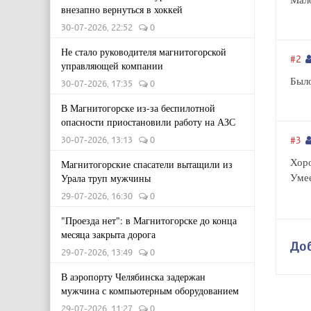
внезапно вернуться в хоккей
30-07-2026, 22:52
0
Не стало руководителя магнитогорской
#2
управляющей компании
Было
30-07-2026, 17:35
0
В Магнитогорске из-за беспилотной
опасности приостановили работу на АЗС
#3
30-07-2026, 13:13
0
Хоро
Магнитогорские спасатели вытащили из
Умее
Урала труп мужчины
29-07-2026, 16:30
0
"Проезда нет": в Магнитогорске до конца
месяца закрыта дорога
До
29-07-2026, 13:49
0
В аэропорту Челябинска задержан
мужчина с компьютерным оборудованием
29-07-2026, 11:27
0