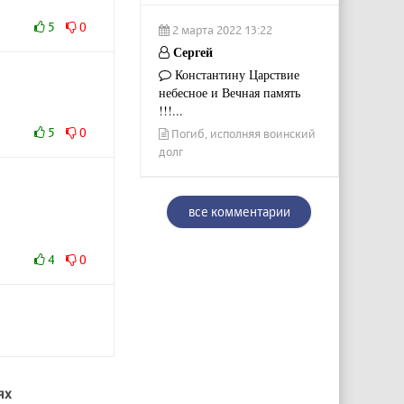
5
0
2 марта 2022 13:22
Сергей
Константину Царствие
небесное и Вечная память
!!!...
5
0
Погиб, исполняя воинский
долг
все комментарии
4
0
ях