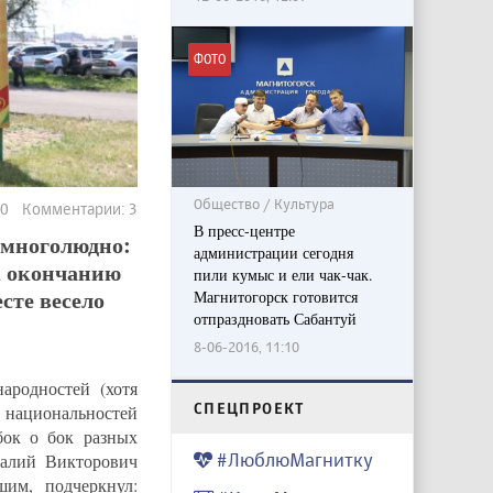
ФОТО
Общество / Культура
80 Комментарии: 3
В пресс-центре
 многолюдно:
администрации сегодня
 к окончанию
пили кумыс и ели чак-чак.
сте весело
Магнитогорск готовится
отпраздновать Сабантуй
8-06-2016, 11:10
ародностей (хотя
CПЕЦПРОЕКТ
х национальностей
бок о бок разных
#ЛюблюМагнитку
талий Викторович
им, подчеркнул: