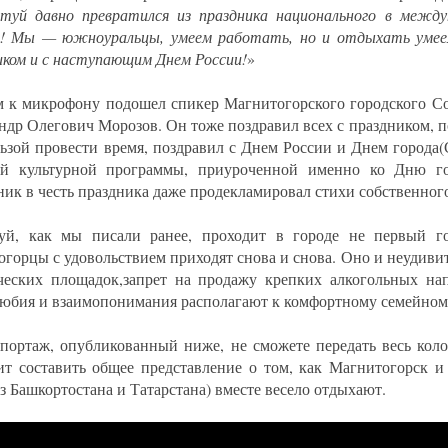
туй давно превратился из праздника национального в межд
! Мы — южноуральцы, умеем работать, но и отдыхать умеем
иком и с наступающим Днем России!
»
 к микрофону подошел спикер Магнитогорского городского Со
ндр Олегович Морозов. Он тоже поздравил всех с праздником, п
льзой провести время, поздравил с Днем России и Днем города
й культурной программы, приуроченной именно ко Дню го
ник в честь праздника даже продекламировал стихи собственног
уй, как мы писали ранее, проходит в городе не первый г
огорцы с удовольствием приходят снова и снова. Оно и неудиви
ческих площадок,запрет на продажу крепких алкогольных нап
юбия и взаимопонимания располагают к комфортному семейном
портаж, опубликованный ниже, не сможете передать весь коло
ит составить общее представление о том, как Магнитогорск и
з Башкортостана и Татарстана) вместе весело отдыхают.