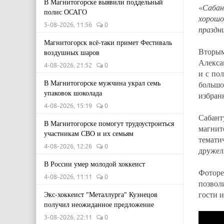
В Магнитогорске выявили поддельный
«
Сабан
полис ОСАГО
хорошо
5-08-2026, 11:56
0
праздн
Магнитогорск всё-таки примет Фестиваль
Вторым
воздушных шаров
Алекса
4-08-2026, 21:52
0
и с по
В Магнитогорске мужчина украл семь
большо
упаковок шоколада
избран
4-08-2026, 15:19
0
Сабант
В Магнитогорске помогут трудоустроиться
магнит
участникам СВО и их семьям
темати
4-08-2026, 12:26
0
дружел
В России умер молодой хоккеист
Фоторе
4-08-2026, 11:11
0
позвол
гости и
Экс-хоккеист "Металлурга" Кузнецов
получил неожиданное предложение
3-08-2026, 22:11
0