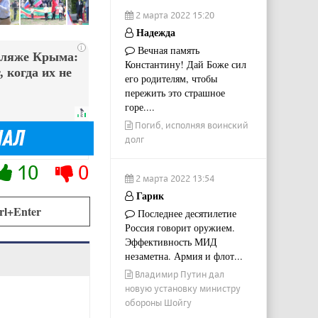
2 марта 2022 15:20
Надежда
i
Вечная память
пляже Крыма:
Константину! Дай Боже сил
 когда их не
его родителям, чтобы
пережить это страшное
горе....
Погиб, исполняя воинский
долг
10
0
2 марта 2022 13:54
Гарик
rl+Enter
Последнее десятилетие
Россия говорит оружием.
Эффективность МИД
незаметна. Армия и флот...
Владимир Путин дал
новую установку министру
обороны Шойгу