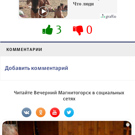
Что люди
вытворяют, когда
их не видят...
3
0
КОММЕНТАРИИ
Добавить комментарий
Читайте Вечерний Магнитогорск в социальных
сетях
i