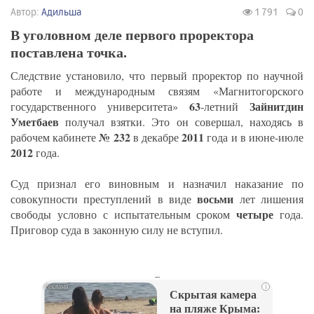
Автор:
Адильша
1 791
0
В уголовном деле первого проректора
поставлена точка.
Следствие установило, что первый проректор по научной
работе и международным связям «Магнитогорского
63
Зайнитдин
государственного университета»
-летний
Уметбаев
получал взятки. Это он совершал, находясь в
№ 232
2011
рабочем кабинете
в декабре
года и в июне-июле
2012
года.
Суд признал его виновным и назначил наказание по
восьми
совокупности преступлений в виде
лет лишения
четыре
свободы условно с испытательным сроком
года.
Приговор суда в законную силу не вступил.
_
i
Скрытая камера
на пляже Крыма: