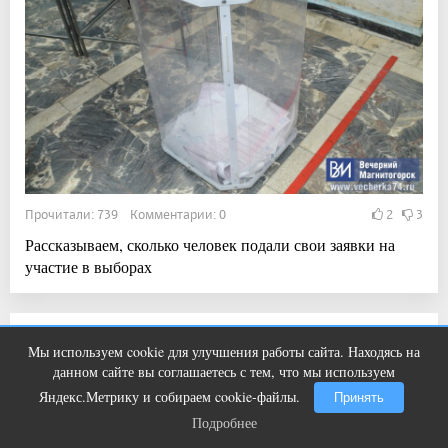
Прочитали: 739 Комментарии: 0
2
3
Рассказываем, сколько человек подали свои заявки на
участие в выборах
11:19, 6 авг 2026
Мы используем cookie для улучшения работы сайта. Находясь на
Ролик из Омска: вы будете смеяться
i
В России изменились правила продажи
данном сайте вы соглашаетесь с тем, что мы используем
долго
топлива
Яндекс.Метрику и собираем cookie-файлы.
Принять
Подробнее
Подробнее
Новости