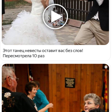
Этот танец невесты оставит вас без слов!
Пересмотрела 10 раз
i