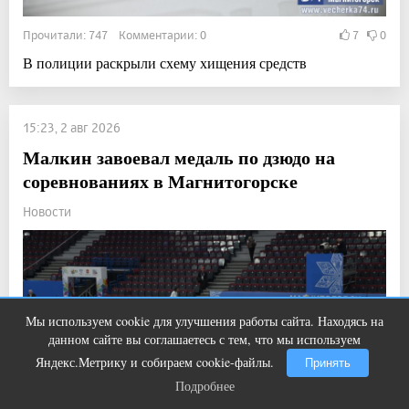
Прочитали: 747 Комментарии: 0
7
0
В полиции раскрыли схему хищения средств
15:23, 2 авг 2026
Малкин завоевал медаль по дзюдо на
соревнованиях в Магнитогорске
Новости
Мы используем cookie для улучшения работы сайта. Находясь на
Ролик из Омска: вы будете смеяться
i
данном сайте вы соглашаетесь с тем, что мы используем
долго
Яндекс.Метрику и собираем cookie-файлы.
Принять
Подробнее
Подробнее