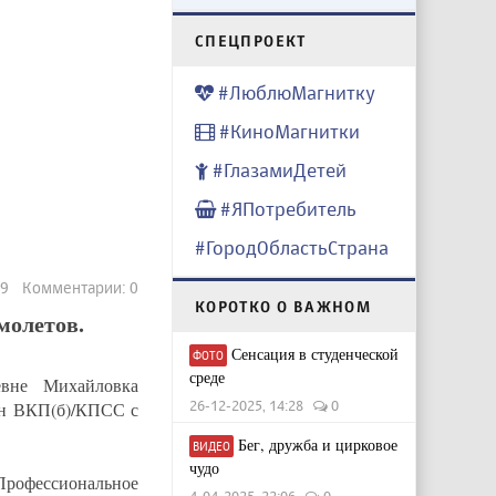
CПЕЦПРОЕКТ
#ЛюблюМагнитку
#КиноМагнитки
#ГлазамиДетей
#ЯПотребитель
#ГородОбластьСтрана
79 Комментарии: 0
КОРОТКО О ВАЖНОМ
молетов.
Сенсация в студенческой
ФОТО
среде
вне Михайловка
26-12-2025, 14:28
0
ен ВКП(б)/КПСС с
Бег, дружба и цирковое
ВИДЕО
чудо
Профессиональное