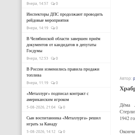
Вчера, 14:57
0
Инспекторы ДПС продолжают проводить
рейдовые мероприятия
Вчера, 14:19
0
В Челябинской области завершен приём
документов от кандидатов в депутаты
Госдумы
Вчера, 12:53
0
В России изменились правила продажи
топлива
Автор:
Вчера, 11:19
0
Храбр
«Металлург» подписал контракт с
американским игроком
Дёма 
5-08-2026, 21:04
0
Стерли
Сын воспитанника «Металлурга» решил
1942 го
играть за Канаду
Окончи
5-08-2026, 14:12
0