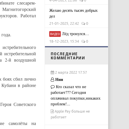
4-04-2025, 22:06
0
бинате слесарем-
л Магнитогорский
Желаю десять тысяч добрых
укторов. Работал
дел
21-01-2025, 22:42
0
Лёд тронулся…
 года.
ВИДЕО
18-12-2023, 15:34
0
 истребительного
й истребительной
ПОСЛЕДНИЕ
КОММЕНТАРИИ
са 2-й воздушной
2 марта 2022 17:57
х боях сбил лично
Ннн
а Кубани в районе
Кто сказал что не
работает??? Сегодня
оплачивал покупки,никаких
Героя Советского
проблем!...
Apple Pay больше не
работает
ие самолёты на