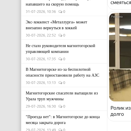
смеяться
напавшего на скорую помощь
31-07-2026, 10:36
0
Экс-хоккеист «Металлурга» может
внезапно вернуться в хоккей
30-07-2026, 22:52
0
Не стало руководителя магнитогорской
управляющей компании
30-07-2026, 17:35
0
В Магнитогорске из-за беспилотной
опасности приостановили работу на АЗС
30-07-2026, 13:13
0
Магнитогорские спасатели вытащили из
Урала труп мужчины
29-07-2026, 16:30
0
Ролик из
долго
"Проезда нет": в Магнитогорске до конца
месяца закрыта дорога
29-07-2026, 13:49
0