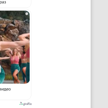
раз
i
 видео