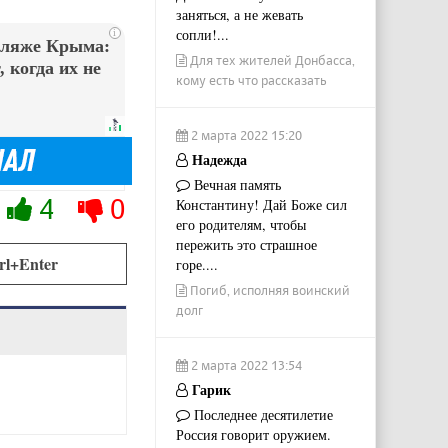
заняться, а не жевать
сопли!...
i
пляже Крыма:
Для тех жителей Донбасса,
 когда их не
кому есть что рассказать
2 марта 2022 15:20
Надежда
Вечная память
4
0
Константину! Дай Боже сил
его родителям, чтобы
пережить это страшное
rl+Enter
горе....
Погиб, исполняя воинский
долг
2 марта 2022 13:54
Гарик
Последнее десятилетие
Россия говорит оружием.