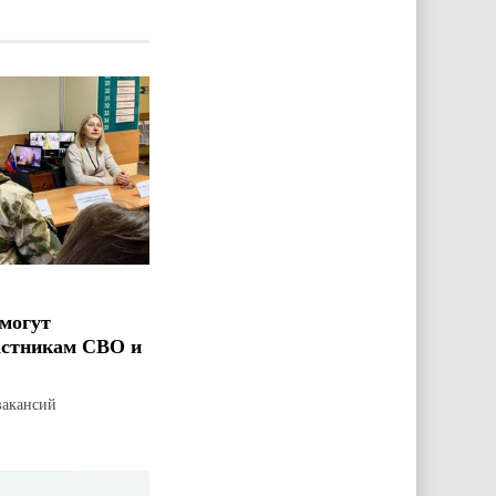
могут
астникам СВО и
вакансий