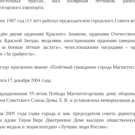
евосточных трассах, был полярным лётчиком, работ
огорского аэропорта.
по 1987 год (13 лет) работал председателем городского Совета в
дён двумя орденами Красного Знамени, орденами Отечествен
и, Красной Звезды, медалями, иностранными орденами (америк
 за боевые лётные заслуги», чехословацкими наградами – о
ю «За храбрость».
 году присвоено звание «Почётный гражданин города Магнитого
ся 17 декабря 2004 года.
празднования 55-летия Победы Магнитогорскому дому оборон
роя Советского Союза Демы Л. В. и установлена мемориальная до
ря 2005 года глава города и зам. председателя совета дире
ли вдове Героя Вере Дмитриевне Деме высшую общественн
ую медаль и энциклопедию «Лучшие люди России».