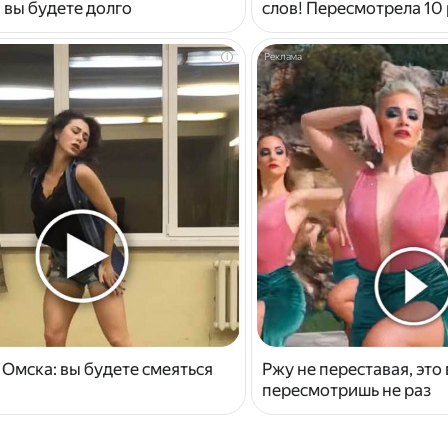
 вы будете долго
слов! Пересмотрела 10 
i
 Омска: вы будете смеяться
Ржу не переставая, это
пересмотришь не раз