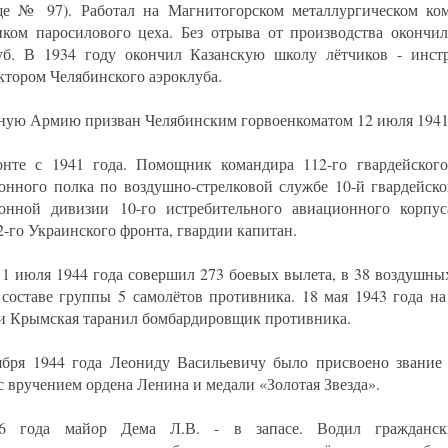
е № 97). Работал на Магнитогорском металлургическом ком
иком паросилового цеха. Без отрыва от производства окончи
уб. В 1934 году окончил Казанскую школу лётчиков - инстр
ктором Челябинского аэроклуба.
ную Армию призван Челябинским горвоенкоматом 12 июля 1941
нте с 1941 года. Помощник командира 112-го гвардейского
онного полка по воздушно-стрелковой службе 10-й гвардейско
онной дивизии 10-го истребительного авиационного корпу
2-го Украинского фронта, гвардии капитан.
 1 июля 1944 года совершил 273 боевых вылета, в 38 воздушны
 составе группы 5 самолётов противника. 18 мая 1943 года н
и Крымская таранил бомбардировщик противника.
ября 1944 года Леониду Васильевичу было присвоено звание 
с вручением ордена Ленина и медали «Золотая Звезда».
6 года майор Дема Л.В. - в запасе. Водил гражданск