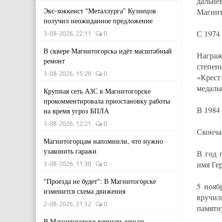
дальн
Экс-хоккеист "Металлурга" Кузнецов
Магнит
получил неожиданное предложение
С 1974 
3-08-2026, 22:11
0
В сквере Магнитогорска идёт масштабный
Награж
ремонт
степен
3-08-2026, 15:20
0
«Крест
медаль
Крупная сеть АЗС в Магнитогорске
прокомментировала приостановку работы
В 1984
на время угроз БПЛА
3-08-2026, 12:21
0
Скончал
Магнитогорцам напомнили, что нужно
узаконить гаражи
В год 
имя Ге
3-08-2026, 11:30
0
"Проезда не будет": В Магнитогорске
5 нояб
изменится схема движения
вручи
2-08-2026, 21:32
0
памятн
В Магнитогорске вернули деньги,