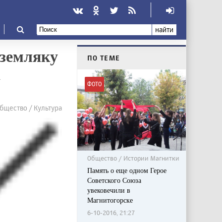
найти
 земляку
ПО ТЕМЕ
а
ФОТО
бщество / Культура
Общество / Истории Магнитки
Память о еще одном Герое
Советского Союза
увековечили в
Магнитогорске
6-10-2016, 21:27