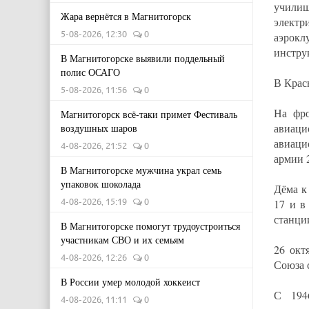
училищ
Жара вернётся в Магнитогорск
электр
5-08-2026, 12:30
0
аэрокл
инстру
В Магнитогорске выявили поддельный
полис ОСАГО
В Крас
5-08-2026, 11:56
0
На фро
Магнитогорск всё-таки примет Фестиваль
авиаци
воздушных шаров
авиаци
4-08-2026, 21:52
0
армии 
В Магнитогорске мужчина украл семь
упаковок шоколада
Дёма к
4-08-2026, 15:19
0
17 и в
станци
В Магнитогорске помогут трудоустроиться
участникам СВО и их семьям
26 окт
4-08-2026, 12:26
0
Союза 
В России умер молодой хоккеист
С 194
4-08-2026, 11:11
0