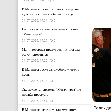
1-08-2026, 11:07
0
В Магнитогорске стартует конкурс на
лучший логотип к юбилею города
31-07-2026, 17:31
0
Не стало экс-вратаря магнитогорского
"Металлурга"
31-07-2026, 17:25
0
Магнитогорцев предупредили: погода
резко испортится
31-07-2026, 17:20
0
В Магнитогорске автомобиль улетел в
кусты
31-07-2026, 16:28
0
Экс-хоккеист системы "Металлурга" не
прошёл просмотр
31-07-2026, 12:57
0
Ролик дл
В Магнитогорске осудили мужчину,