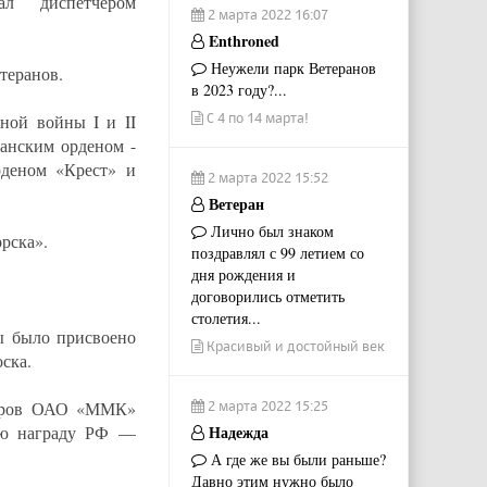
ал диспетчером
2 марта 2022 16:07
Enthroned
Неужели парк Ветеранов
етеранов.
в 2023 году?...
С 4 по 14 марта!
ной войны I и II
анским орденом -
рденом «Крест» и
2 марта 2022 15:52
Ветеран
Лично был знаком
рска».
поздравлял с 99 летием со
дня рождения и
договорились отметить
столетия...
ы было присвоено
Красивый и достойный век
ска.
кторов ОАО «ММК»
2 марта 2022 15:25
ую награду РФ —
Надежда
А где же вы были раньше?
Давно этим нужно было