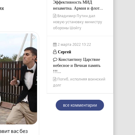
Эффективность МИД
ях
незаметна. Армия и флот...
Владимир Путин дал
новую установку министру
обороны Шойгу
i
2 марта 2022 13:22
Сергей
Константину Царствие
небесное и Вечная память
!!!...
Погиб, исполняя воинский
долг
все комментарии
авит вас без