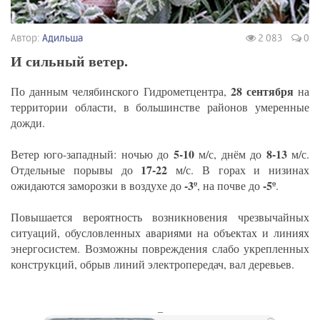
Автор:
Адильша
2 083
0
И сильный ветер.
28 сентября
По данным челябинского Гидрометцентра,
на
территории области, в большинстве районов умеренные
дожди.
5-10
8-13
Ветер юго-западный: ночью до
м/с, днём до
м/с.
17-22
Отдельные порывы до
м/с. В горах и низинах
-3º
-5º
ожидаются заморозки в воздухе до
, на почве до
.
Повышается вероятность возникновения чрезвычайных
ситуаций, обусловленных авариями на объектах и линиях
энергосистем. Возможны повреждения слабо укрепленных
конструкций, обрыв линий электропередач, вал деревьев.
_