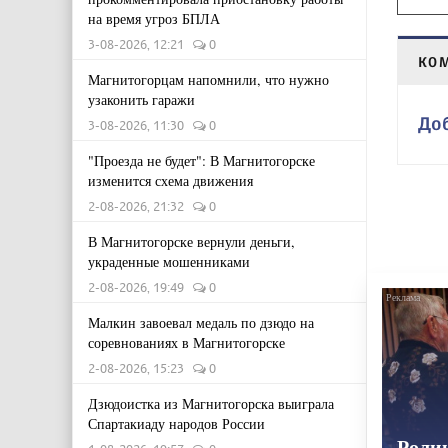
на время угроз БПЛА
3-08-2026, 12:21
0
КО
Магнитогорцам напомнили, что нужно
узаконить гаражи
До
3-08-2026, 11:30
0
"Проезда не будет": В Магнитогорске
изменится схема движения
2-08-2026, 21:32
0
В Магнитогорске вернули деньги,
украденные мошенниками
2-08-2026, 19:49
0
Малкин завоевал медаль по дзюдо на
соревнованиях в Магнитогорске
2-08-2026, 15:23
0
Дзюдоистка из Магнитогорска выиграла
Спартакиаду народов России
Роли