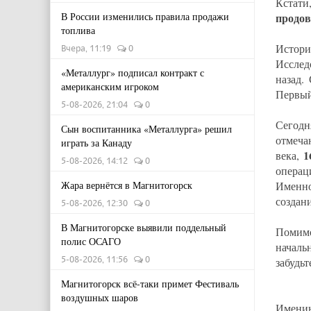
Кстати
продов
В России изменились правила продажи
топлива
Истори
Вчера, 11:19
0
Исслед
«Металлург» подписал контракт с
назад.
американским игроком
Первый
5-08-2026, 21:04
0
Сегодн
Сын воспитанника «Металлурга» решил
отмеча
играть за Канаду
1
века,
5-08-2026, 14:12
0
операц
Именно
Жара вернётся в Магнитогорск
создан
5-08-2026, 12:30
0
В Магнитогорске выявили поддельный
Помимо
полис ОСАГО
началь
5-08-2026, 11:56
0
забудь
Магнитогорск всё-таки примет Фестиваль
воздушных шаров
Именин