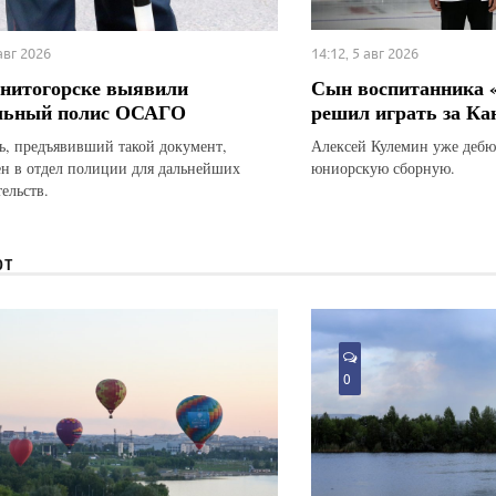
 авг 2026
14:12, 5 авг 2026
нитогорске выявили
Сын воспитанника 
льный полис ОСАГО
решил играть за Ка
ь, предъявивший такой документ,
Алексей Кулемин уже дебю
ен в отдел полиции для дальнейших
юниорскую сборную.
ельств.
ЮТ
0