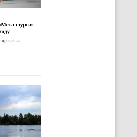
«Металлурга»
наду
тировал за