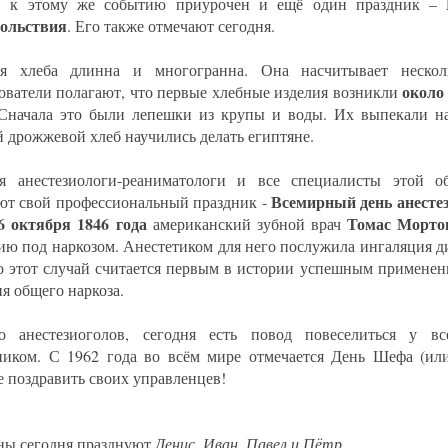
В
, к этому же событию приурочен и ещё один праздник –
ольствия
. Его также отмечают сегодня.
я хлеба длинна и многогранна. Она насчитывает несколь
около
ователи полагают, что первые хлебные изделия возникли
 Сначала это были лепешки из крупы и воды. Их выпекали на
 дрожжевой хлеб научились делать египтяне.
я анестезиологи-реаниматологи и все специалисты этой о
Всемирный день анесте
ют свой профессиональный праздник -
6 октября 1846 года
Томас Морто
американский зубной врач
ию под наркозом. Анестетиком для него послужила ингаляция д
 этот случай считается первым в истории успешным применени
ия общего наркоза.
 анестезиоголов, сегодня есть повод повеселиться у все
ником. С 1962 года во всём мире отмечается День Шефа (или
те поздравить своих управленцев!
ы сегодня празднуют
Денис, Иван, Павел и Пётр.