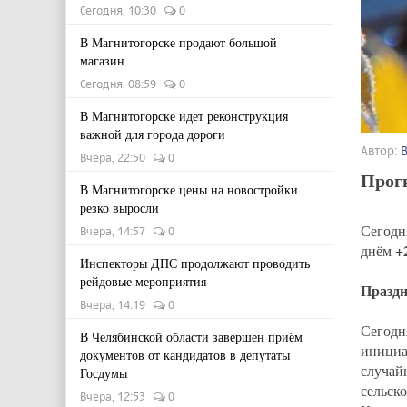
Сегодня, 10:30
0
В Магнитогорске продают большой
магазин
Сегодня, 08:59
0
В Магнитогорске идет реконструкция
важной для города дороги
Автор:
Вчера, 22:50
0
Прогн
В Магнитогорске цены на новостройки
резко выросли
Сегодн
Вчера, 14:57
0
+
днём
Инспекторы ДПС продолжают проводить
рейдовые мероприятия
Праздн
Вчера, 14:19
0
Сегодн
В Челябинской области завершен приём
инициа
документов от кандидатов в депутаты
случа
Госдумы
сельск
Вчера, 12:53
0