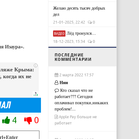
Желаю десять тысяч добрых
дел
21-01-2025, 22:42
0
Лёд тронулся…
ВИДЕО
18-12-2023, 15:34
0
я Изаура».
ПОСЛЕДНИЕ
КОММЕНТАРИИ
i
пляже Крыма:
2 марта 2022 17:57
 когда их не
Ннн
Кто сказал что не
работает??? Сегодня
оплачивал покупки,никаких
проблем!...
Apple Pay больше не
4
0
работает
rl+Enter