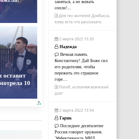
заняться, а не жевать
сопли!...
Для тех жителей Донбасса,
кому есть что рассказать
2 марта 2022 15:20
Надежда
Вечная память
Константину! Дай Боже сил
его родителям, чтобы
пережить это страшное
ы оставит
горе....
смотрела 10
Погиб, исполняя воинский
долг
2 марта 2022 13:54
Гарик
Последнее десятилетие
Россия говорит оружием.
Эффективность МИД