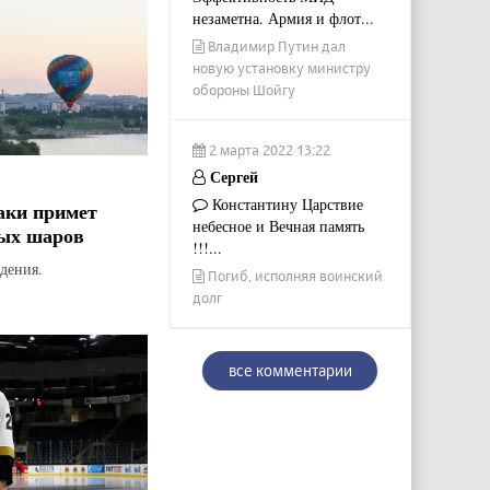
незаметна. Армия и флот...
Владимир Путин дал
новую установку министру
обороны Шойгу
2 марта 2022 13:22
Сергей
Константину Царствие
аки примет
небесное и Вечная память
ых шаров
!!!...
дения.
Погиб, исполняя воинский
долг
все комментарии