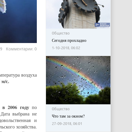
Общество
Сегодня прохладно
1-10-2018, 06:02
999 Комментарии: 0
мпература воздуха
 м/с.
в 2006 году
н
по
Общество
 Дата выбрана не
Что там за окном?
овольственная и
27-09-2018, 06:01
ьского хозяйства.