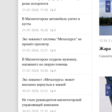
резко испортится
0
31-07-2026, 17:20
0
В Магнитогорске автомобиль улетел в
кусты
31-07-2026, 16:28
0
Экс-хоккеист системы "Металлурга" не
12:30, 5
прошёл просмотр
Жара 
31-07-2026, 12:57
0
Синопти
В Магнитогорске осудили мужчину,
напавшего на скорую помощь
31-07-2026, 10:36
0
Экс-хоккеист «Металлурга» может
внезапно вернуться в хоккей
30-07-2026, 22:52
0
0
Не стало руководителя магнитогорской
управляющей компании
30-07-2026, 17:35
0