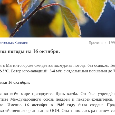
Вячеслав Кавелин
Прочитали: 1 
оз погоды на 16 октября.
я в Магнитогорске ожидается пасмурная погода, без осадков. Те
2-3°С
3-4 м/с
7
. Ветер юго-западный,
, с отдельными порывами до
ики 16 октября:
День хлеба.
я во всём мире празднуется
Он был учреждё
тиве Международного союза пекарей и пекарей-кондитеров.
16 октября в 1945 году
йно. Именно
была создана Прод
охозяйственная организация ООН. Она занималась развитием сел