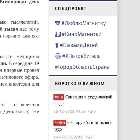
семирный день
CПЕЦПРОЕКТ
ко тысячелетий.
#ЛюблюМагнитку
 8 тысяч лет
тому
#КиноМагнитки
 горячих камнях.
#ГлазамиДетей
#ЯПотребитель
бласти медицины
зии.
В середине 19
#ГородОбластьСтрана
н
впервые провел
иэтилового эфира.
ем анестезии для
КОРОТКО О ВАЖНОМ
Сенсация в студенческой
ФОТО
среде
х, кто является
 День босса). Не
26-12-2025, 14:28
0
Бег, дружба и цирковое
ВИДЕО
чудо
4-04-2025, 22:06
0