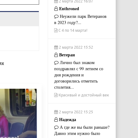
2 марта 2022 16:07
Enthroned
Неужели парк Ветеранов
в 2023 году?...
С 4 по 14 марта!
2 марта 2022 15:52
Ветеран
Лично был знаком
ях
поздравлял с 99 летием со
дня рождения и
договорились отметить
столетия...
Красивый и достойный век
2 марта 2022 15:25
Надежда
А где же вы были раньше?
Давно этим нужно было
тожгла!