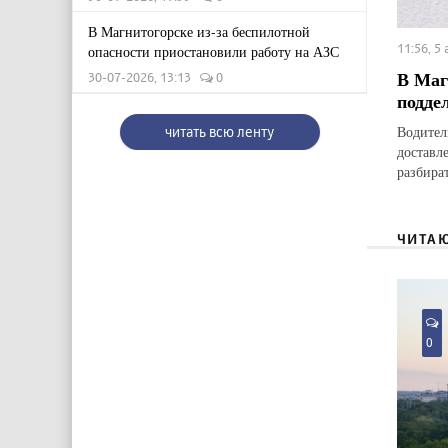
В Магнитогорске из-за беспилотной
11:56, 5
опасности приостановили работу на АЗС
В Маг
30-07-2026, 13:13
0
подде
Водител
читать всю ленту
доставл
разбират
ЧИТА
0