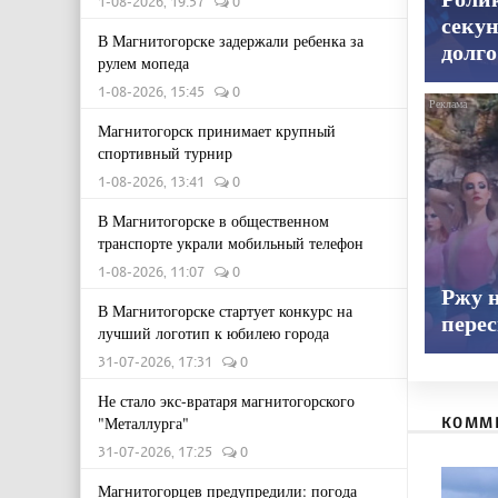
1-08-2026, 19:57
0
секун
В Магнитогорске задержали ребенка за
долго
рулем мопеда
1-08-2026, 15:45
0
Магнитогорск принимает крупный
спортивный турнир
1-08-2026, 13:41
0
В Магнитогорске в общественном
транспорте украли мобильный телефон
1-08-2026, 11:07
0
Ржу н
В Магнитогорске стартует конкурс на
пере
лучший логотип к юбилею города
31-07-2026, 17:31
0
Не стало экс-вратаря магнитогорского
КОММ
"Металлурга"
31-07-2026, 17:25
0
Магнитогорцев предупредили: погода